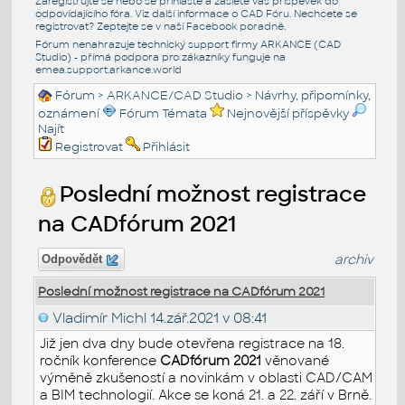
Zaregistrujte se nebo se přihlašte a zašlete váš příspěvek do
odpovídajícího fóra. Viz další informace o
CAD Fóru
. Nechcete se
registrovat? Zeptejte se v naší
Facebook poradně
.
Fórum nenahrazuje technický support firmy ARKANCE (CAD
Studio) - přímá podpora pro zákazníky funguje na
emea.support.arkance.world
Fórum
>
ARKANCE/CAD Studio
>
Návrhy, připomínky,
oznámení
Fórum Témata
Nejnovější příspěvky
Najít
Registrovat
Přihlásit
Poslední možnost registrace
na CADfórum 2021
archiv
Odpovědět
Poslední možnost registrace na CADfórum 2021
Vladimír Michl
14.zář.2021 v 08:41
Již jen dva dny bude otevřena registrace na 18.
ročník konference
CADfórum 2021
věnované
výměně zkušeností a novinkám v oblasti CAD/CAM
a BIM technologií. Akce se koná 21. a 22. září v Brně.