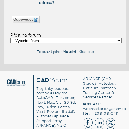
adresu?
Odpovědět
Přejít na fórum
Zobrazit jako:
Mobilní
|
Klasické
CAD
fórum
ARKANCE
(CAD
Studio) - Autodesk
Platinum Partner &
Tipy, triky, podpora,
Training Center &
pomoc a rady pro
Services Partner
AutoCAD, LT, Inventor,
Revit, Map, Civil 3D, 3ds
KONTAKT:
Max, Fusion, Forma,
webmaster.cz@arkance.w
Vault, PowerMill a další
| tel. +420 910 970 111
Autodesk aplikace
(support firmy
ARKANCE). Viz
O