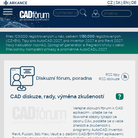
CZ
|
SK
|
EN
|
DE
Přes 123.000 registrovaných u nás, celkem
1.130.000
registrovaných
(CZ+EN)
. Tipy pro
AutoCAD 2027
, pro
Inventor 2027
a pro
Revit 2027
.
Nový
Kalkulátor nosníků
,
Spirograf generátor
a
Regresní křivky
v sekci
Převodníky
.
Kompletní
příkazy
a
proměnné AutoCADu 2027
.
RSS tipy
Diskuzní fórum, poradna
RSS diskuze
?
CAD diskuze, rady, výměna zkušeností
Veřejné diskuzní fórum k CAD
aplikacím - ptejte se na
libovolné otázky týkající se
oboru CAx, podělte se o vaše
znalosti a zkušenosti s
programy AutoCAD, Inventor,
Revit, Fusion, 3ds Max, Vault a s dalšími CAD/BIM/PDM aplikacemi.