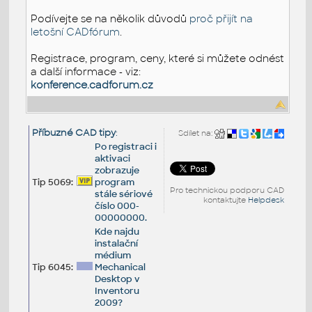
Podívejte se na několik důvodů
proč přijít na
letošní CADfórum
.
Registrace, program, ceny, které si můžete odnést
a další informace - viz:
konference.cadforum.cz
Příbuzné CAD tipy
:
Sdílet na:
Po registraci i
aktivaci
zobrazuje
Tip 5069:
program
Pro technickou podporu CAD
stále sériové
kontaktujte
Helpdesk
číslo 000-
00000000.
Kde najdu
instalační
médium
Tip 6045:
Mechanical
Desktop v
Inventoru
2009?