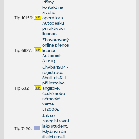
Přímý
kontakt na
živého
Tip 10159:
operátora
Autodesku
při aktivaci
licence.
Zhavarovaný
online přenos
Tip 6827:
licence
Autodesk
(2010)
Chyba 1904 -
registrace
ShellLnk.DLL
při instalaci
Tip 632:
anglické,
české nebo
německé
verze
LT2000i.
Jak se
zaregistrovat
jako student,
Tip 7420:
když nemám
školní email