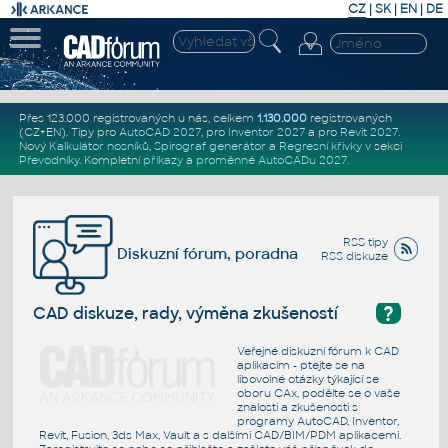
CZ
|
SK
|
EN
|
DE
Přes 123.000 registrovaných u nás, celkem
1.130.000
registrovaných
(CZ+EN)
. Tipy pro
AutoCAD 2027
, pro
Inventor 2027
a pro
Revit 2027
.
Nový
Kalkulátor nosníků
,
Spirograf generátor
a
Regresní křivky
v sekci
Převodníky
.
Kompletní
příkazy
a
proměnné AutoCADu 2027
.
RSS tipy
Diskuzní fórum, poradna
RSS diskuze
?
CAD diskuze, rady, výměna zkušeností
Veřejné diskuzní fórum k CAD
aplikacím - ptejte se na
libovolné otázky týkající se
oboru CAx, podělte se o vaše
znalosti a zkušenosti s
programy AutoCAD, Inventor,
Revit, Fusion, 3ds Max, Vault a s dalšími CAD/BIM/PDM aplikacemi.