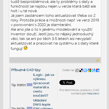
tudíž bezproblémová, ale ty problémy s daty a
funkčností se najdou nejen u verze která běží ale
holt i u té nové.
Já jsem zastáncem toho aktualizovat třeba co 2
roky. Protože práce a možnosti např. ve verzi 2019
v porovonání s 2020 je diamterální.
Ale ano jde o to k jakému modelování a využití
Inventor slouží. Jestli jsou to nějaký jednoduchý
věci, tak se ani po těch 3-5 letech asi nevyplatí
aktualizovat a pracovat na systému a s daty které
fungují
Příbuzné CAD tipy
:
Sdílet na:
iLogic - jak ve
výkresu
zpracovat
Tip 10851:
materiál a
Pro technickou podporu CAD
cestu
kontaktujte
Helpdesk
součásti?
Ukládání
DWG kopie
Tip 9476:
IDW výkresu