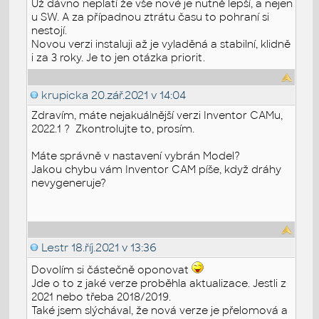
Už dávno neplatí že vše nové je nutně lepší, a nejen
u SW. A za případnou ztrátu času to pohraní si
nestojí.
Novou verzi instaluji až je vyladěná a stabilní, klidně
i za 3 roky. Je to jen otázka priorit.
krupicka
20.zář.2021 v 14:04
Zdravím, máte nejakuálnější verzi Inventor CAMu,
2022.1 ? Zkontrolujte to, prosím.
Máte správně v nastavení vybrán Model?
Jakou chybu vám Inventor CAM píše, když dráhy
nevygeneruje?
Lestr
18.říj.2021 v 13:36
Dovolím si částečně oponovat
Jde o to z jaké verze proběhla aktualizace. Jestli z
2021 nebo třeba 2018/2019.
Také jsem slýchával, že nová verze je přelomová a