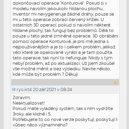
dokončovací operace "Konturové". Pokud si v
modelu navolím jakoukoliv hlídanou plochu,
Inventor mi nevygeneruje žádné dráhy, pouze se
mi u této operace zobrací červený křížek. U
ostatních 3D operací, pokud si navolím některé
hlídané plochy, tak fungují bez problémů. Dělá to
pouze u této jedné zmíněné operace. 3D obrábění
pomocí operace Konturové, je pro mě jedna s
nejpoužívanějších a je to i celkem problém, jelikož
věci které se opakovaně vyrábí a je tam použita
tato operace, tak nyní to nefunguje. Nikdy s tým
nebyl problém, až po aktualizaci. Už jsem zkoušel
vše možné měnit a bez výsledku. Nevíte někdo,
kde může být problém ? Děkuji
rys-kt4
20.zář.2021 v 08:24
Zdravím.
Neaktualizovat!
Pokud máte vyladěný systém, tak s ním vydržíte
3roky, ale klidně i 5.
Potřebujete to co nové verze poskytují, poskytují li
vůbec něco významného?