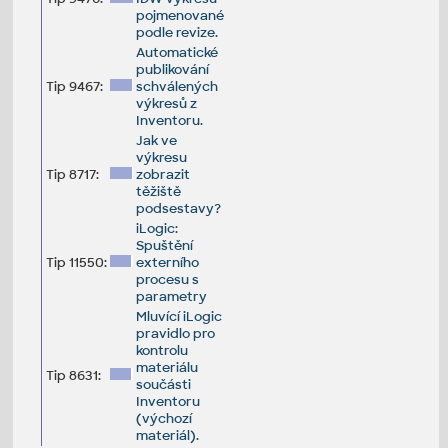
pojmenované
podle revize.
Automatické
publikování
Tip 9467:
schválených
výkresů z
Inventoru.
Jak ve
výkresu
Tip 8717:
zobrazit
těžiště
podsestavy?
iLogic:
Spuštění
Tip 11550:
externího
procesu s
parametry
Mluvící iLogic
pravidlo pro
kontrolu
materiálu
Tip 8631:
součásti
Inventoru
(výchozí
materiál).