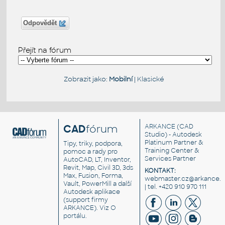
Odpovědět
Přejít na fórum
Zobrazit jako:
Mobilní
|
Klasické
CAD
fórum
ARKANCE
(CAD
Studio) - Autodesk
Platinum Partner &
Tipy, triky, podpora,
Training Center &
pomoc a rady pro
Services Partner
AutoCAD, LT, Inventor,
Revit, Map, Civil 3D, 3ds
KONTAKT:
Max, Fusion, Forma,
webmaster.cz@arkance.w
Vault, PowerMill a další
| tel. +420 910 970 111
Autodesk aplikace
(support firmy
ARKANCE). Viz
O
portálu
.