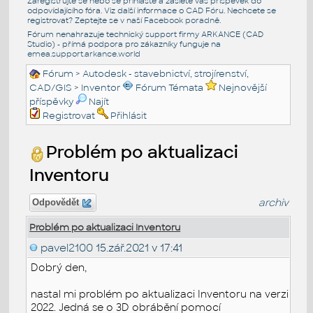
Zaregistrujte se nebo se přihlašte a zašlete váš příspěvek do
odpovídajícího fóra. Viz další informace o
CAD Fóru
. Nechcete se
registrovat? Zeptejte se v naší
Facebook poradně
.
Fórum nenahrazuje technický support firmy ARKANCE (CAD
Studio) - přímá podpora pro zákazníky funguje na
emea.support.arkance.world
Fórum
>
Autodesk - stavebnictví, strojírenství,
CAD/GIS
>
Inventor
Fórum Témata
Nejnovější
příspěvky
Najít
Registrovat
Přihlásit
Problém po aktualizaci
Inventoru
archiv
Odpovědět
Problém po aktualizaci Inventoru
pavel2100
15.zář.2021 v 17:41
Dobrý den,
nastal mi problém po aktualizaci Inventoru na verzi
2022. Jedná se o 3D obrábění pomocí