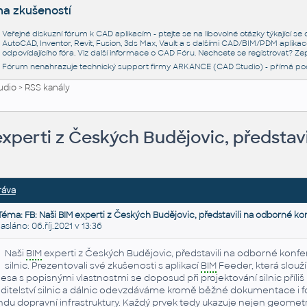
na zkušeností
Veřejné diskuzní fórum k CAD aplikacím - ptejte se na libovolné otázky týkající s
AutoCAD, Inventor, Revit, Fusion, 3ds Max, Vault a s dalšími CAD/BIM/PDM aplikac
odpovídajícího fóra. Viz další informace o
CAD Fóru
. Nechcete se registrovat? Zep
Fórum nenahrazuje technický support firmy ARKANCE (CAD Studio) - přímá po
udio
>
RSS kanály
experti z Českých Budějovic, představ
ráva
Téma: FB: Naši BIM experti z Českých Budějovic, představili na odborné ko
láno: 06.říj.2021 v 13:36
Naši
BIM
experti z Českých Budějovic, představili na odborné konfe
silnic. Prezentovali své zkušenosti s aplikací
BIM
Feeder, která slouž
lesa s popisnými vlastnostmi se doposud při projektování silnic příli
ditelství silnic a dálnic odevzdáváme kromě běžné dokumentace i 
ndu dopravní infrastruktury. Každý prvek tedy ukazuje nejen geometrii