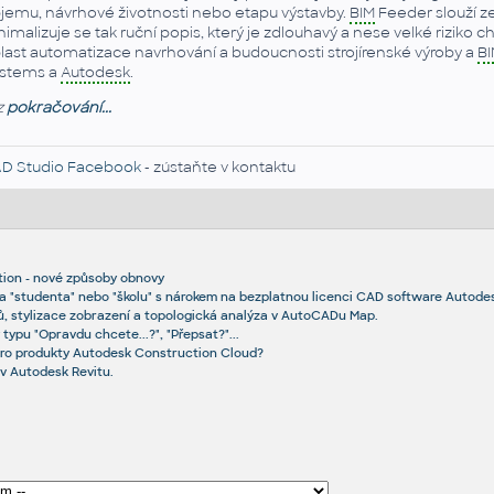
jemu, návrhové životnosti nebo etapu výstavby.
BIM
Feeder slouží z
nimalizuje se tak ruční popis, který je zdlouhavý a nese velké riziko
last automatizace navrhování a budoucnosti strojírenské výroby a
B
stems a
Autodesk
.
z
pokračování...
D Studio Facebook
- zústaňte v kontaktu
tion - nové způsoby obnovy
a "studenta" nebo "školu" s nárokem na bezplatnou licenci CAD software Autode
, stylizace zobrazení a topologická analýza v AutoCADu Map.
 typu "Opravdu chcete...?", "Přepsat?"...
pro produkty Autodesk Construction Cloud?
 v Autodesk Revitu.