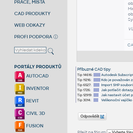
PRÁCE, MÍSTA
ob
Mi
CAD PRODUKTY
ob
Sy
WEB ODKAZY
Vi
PROFI PODPORA
ⓘ
CA
PORTÁLY PRODUKTŮ
Příbuzné CAD tipy
:
Tip 14616:
Autodesk Subscrip
AUTOCAD
Tip 11216:
Kdo je považován z
Tip 6527:
Import SHP souborů
INVENTOR
Tip 1726:
Jak potlačit dotazy
Tip 12919:
Jak nastavit účet 
Tip 3014:
Velikonoční vajíčko
REVIT
CIVIL 3D
Odpovědět
FUSION
Přejít na fórum