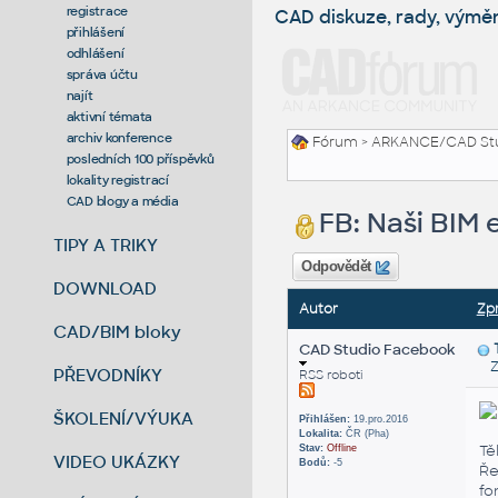
registrace
CAD diskuze, rady, výmě
přihlášení
odhlášení
správa účtu
najít
aktivní témata
archiv konference
Fórum
>
ARKANCE/CAD St
posledních 100 příspěvků
lokality registrací
CAD blogy a média
FB: Naši BIM 
TIPY A TRIKY
Odpovědět
DOWNLOAD
Autor
Zp
CAD/BIM bloky
CAD Studio Facebook
Zas
PŘEVODNÍKY
RSS roboti
ŠKOLENÍ/VÝUKA
Přihlášen:
19.pro.2016
Lokalita:
ČR (Pha)
Tě
Stav:
Offline
VIDEO UKÁZKY
Bodů:
-5
Ře
fo