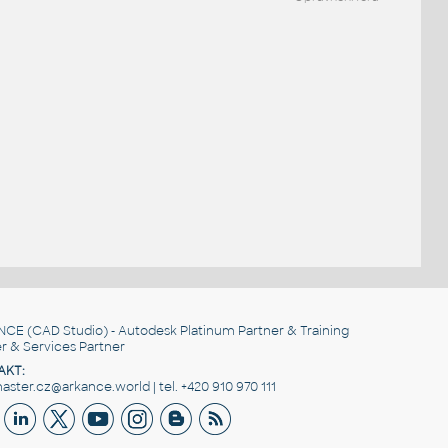
NCE
(CAD Studio) - Autodesk Platinum Partner & Training
r & Services Partner
AKT:
ster.cz@arkance.world | tel. +420 910 970 111