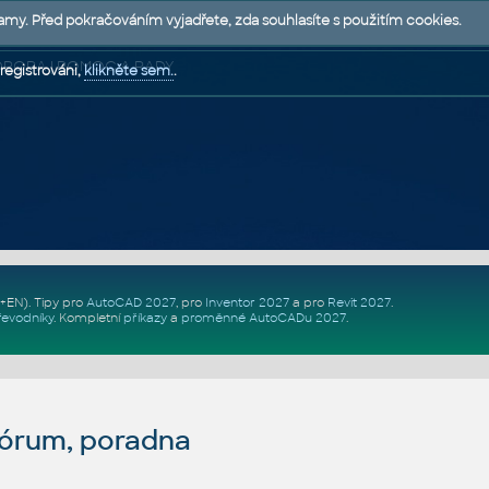
lamy. Před pokračováním vyjadřete, zda souhlasíte s použitím cookies.
 PODPORA | POMOC A RADY
registrováni,
klikněte sem.
.
Z+EN)
. Tipy pro
AutoCAD 2027
, pro
Inventor 2027
a pro
Revit 2027
.
řevodníky
.
Kompletní
příkazy
a
proměnné AutoCADu 2027
.
fórum, poradna