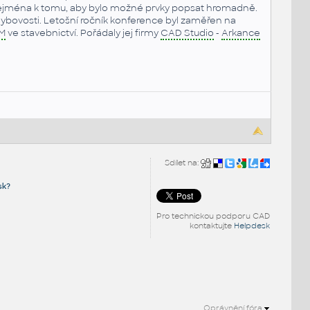
ejména k tomu, aby bylo možné prvky popsat hromadně.
 chybovosti. Letošní ročník konference byl zaměřen na
IM
ve stavebnictví. Pořádaly jej firmy
CAD Studio
-
Arkance
Sdílet na:
sk?
Pro technickou podporu CAD
kontaktujte
Helpdesk
Oprávnění fóra