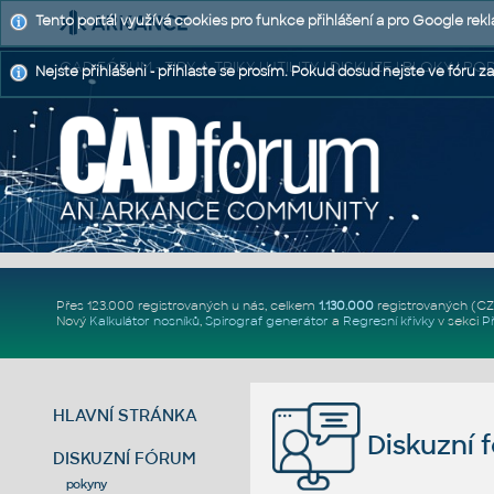
Tento portál využívá cookies pro funkce přihlášení a pro Google rek
CAD FÓRUM - TIPY A TRIKY | UTILITY | DISKUZE | BLOKY |
Nejste přihlášeni - přihlaste se prosím. Pokud dosud nejste ve fóru za
Přes 123.000 registrovaných u nás, celkem
1.130.000
registrovaných (C
Nový
Kalkulátor nosníků
,
Spirograf generátor
a
Regresní křivky
v sekci
P
HLAVNÍ STRÁNKA
Diskuzní 
DISKUZNÍ FÓRUM
pokyny