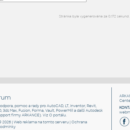
Stránka byla vygenerována za 0,172 sekund.
rum
ARKA
Cente
, podpora, pomoc a rady pro AutoCAD, LT, Inventor, Revit,
KONT
3D, 3ds Max, Fusion, Forma, Vault, PowerMill a další Autodesk
webma
support firmy ARKANCE). Viz
O portálu
.
© 2026 |
Web reklama
na tomto serveru |
Ochrana
podmínky