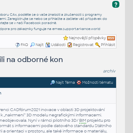
?
e oboru CAx, podělte se o vaše znalosti a zkušenosti s programy
emi. Zaregistrujte se nebo se přihlašte a zašlete váš příspěvek do
tejte se v naší
Facebook poradně
.
dpora pro zákazníky funguje na
emea.support.arkance.world
Nejnovější příspěvky
FAQ
Najít
Události
Registrovat
Přihlásit
ili na odborné kon
archiv
Najít Téma
Možnosti tématu
n
renci CADfórum2021 inovace v oblasti 3D projektování
í k „nakrmení“ 3D modelu negrafickými informacemi.
š neobjevovala. Nyní v rámci pilotního 3D/
BIM
projektu pro
formát s informacemi podle datového standardu Státního
 a orientaci v prostoru, ale také informace o materiálu,