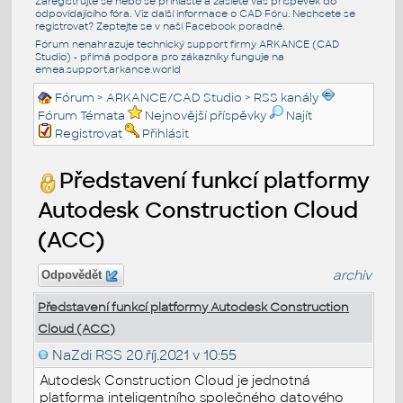
Zaregistrujte se nebo se přihlašte a zašlete váš příspěvek do
odpovídajícího fóra. Viz další informace o
CAD Fóru
. Nechcete se
registrovat? Zeptejte se v naší
Facebook poradně
.
Fórum nenahrazuje technický support firmy ARKANCE (CAD
Studio) - přímá podpora pro zákazníky funguje na
emea.support.arkance.world
Fórum
>
ARKANCE/CAD Studio
>
RSS kanály
Fórum Témata
Nejnovější příspěvky
Najít
Registrovat
Přihlásit
Představení funkcí platformy
Autodesk Construction Cloud
(ACC)
archiv
Odpovědět
Představení funkcí platformy Autodesk Construction
Cloud (ACC)
NaZdi RSS
20.říj.2021 v 10:55
Autodesk Construction Cloud je jednotná
platforma inteligentního společného datového