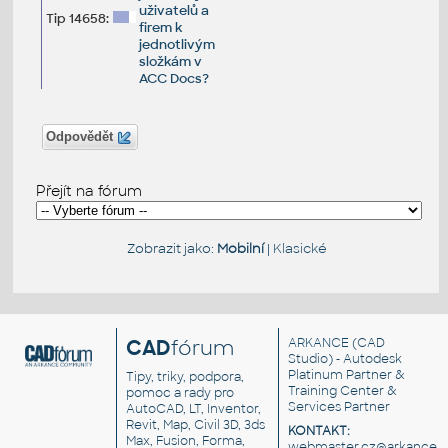
uživatelů a
Tip 14658:
firem k
jednotlivým
složkám v
ACC Docs?
Odpovědět
Přejít na fórum
Zobrazit jako:
Mobilní
|
Klasické
CAD
fórum
ARKANCE
(CAD
Studio) - Autodesk
Platinum Partner &
Tipy, triky, podpora,
Training Center &
pomoc a rady pro
Services Partner
AutoCAD, LT, Inventor,
Revit, Map, Civil 3D, 3ds
KONTAKT:
Max, Fusion, Forma,
webmaster.cz@arkance.w