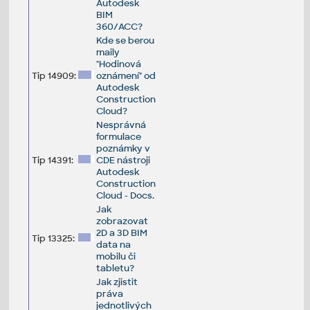
Autodesk
BIM
360/ACC?
Kde se berou
maily
"Hodinová
Tip 14909:
oznámení" od
Autodesk
Construction
Cloud?
Nesprávná
formulace
poznámky v
Tip 14391:
CDE nástroji
Autodesk
Construction
Cloud - Docs.
Jak
zobrazovat
2D a 3D BIM
Tip 13325:
data na
mobilu či
tabletu?
Jak zjistit
práva
jednotlivých