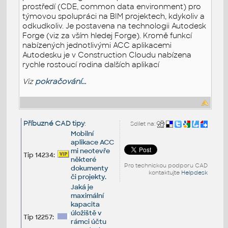
prostředí (CDE, common data environment) pro
týmovou spolupráci na BIM projektech, kdykoliv a
odkudkoliv. Je postavena na technologii Autodesk
Forge (viz za vším hledej Forge). Kromě funkcí
nabízených jednotlivými ACC aplikacemi
Autodesku je v Construction Cloudu nabízena
rychle rostoucí rodina dalších aplikací
Viz
pokračování...
Příbuzné CAD tipy
:
Sdílet na:
Mobilní
aplikace ACC
mi neotevře
Tip 14234:
některé
Pro technickou podporu CAD
dokumenty
kontaktujte
Helpdesk
či projekty.
Jaká je
maximální
kapacita
úložiště v
Tip 12257:
rámci účtu