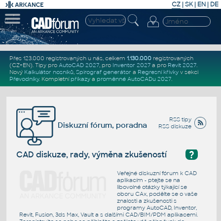
CZ
|
SK
|
EN
|
DE
Přes 123.000 registrovaných u nás, celkem
1.130.000
registrovaných
(CZ+EN)
. Tipy pro
AutoCAD 2027
, pro
Inventor 2027
a pro
Revit 2027
.
Nový
Kalkulátor nosníků
,
Spirograf generátor
a
Regresní křivky
v sekci
Převodníky
.
Kompletní
příkazy
a
proměnné AutoCADu 2027
.
RSS tipy
Diskuzní fórum, poradna
RSS diskuze
?
CAD diskuze, rady, výměna zkušeností
Veřejné diskuzní fórum k CAD
aplikacím - ptejte se na
libovolné otázky týkající se
oboru CAx, podělte se o vaše
znalosti a zkušenosti s
programy AutoCAD, Inventor,
Revit, Fusion, 3ds Max, Vault a s dalšími CAD/BIM/PDM aplikacemi.