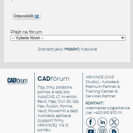
Odpovědět
Přejít na fórum
Zobrazit jako:
Mobilní
|
Klasické
CAD
fórum
ARKANCE
(CAD
Studio) - Autodesk
Platinum Partner &
Tipy, triky, podpora,
Training Center &
pomoc a rady pro
Services Partner
AutoCAD, LT, Inventor,
Revit, Map, Civil 3D, 3ds
KONTAKT:
Max, Fusion, Forma,
webmaster.cz@arkance.w
Vault, PowerMill a další
| tel. +420 910 970 111
Autodesk aplikace
(support firmy
ARKANCE). Viz
O
portálu
.