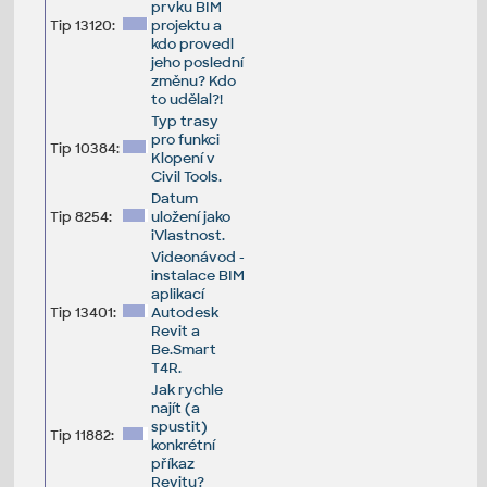
prvku BIM
Tip 13120:
projektu a
kdo provedl
jeho poslední
změnu? Kdo
to udělal?!
Typ trasy
pro funkci
Tip 10384:
Klopení v
Civil Tools.
Datum
Tip 8254:
uložení jako
iVlastnost.
Videonávod -
instalace BIM
aplikací
Tip 13401:
Autodesk
Revit a
Be.Smart
T4R.
Jak rychle
najít (a
spustit)
Tip 11882:
konkrétní
příkaz
Revitu?