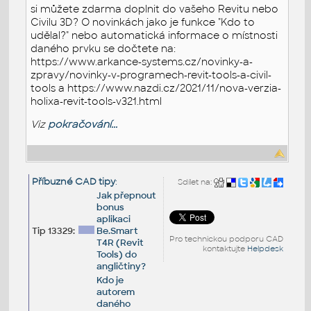
si můžete zdarma doplnit do vašeho Revitu nebo
Civilu 3D? O novinkách jako je funkce "Kdo to
udělal?" nebo automatická informace o místnosti
daného prvku se dočtete na:
https://www.arkance-systems.cz/novinky-a-
zpravy/novinky-v-programech-revit-tools-a-civil-
tools a https://www.nazdi.cz/2021/11/nova-verzia-
holixa-revit-tools-v321.html
Viz
pokračování...
Příbuzné CAD tipy
:
Sdílet na:
Jak přepnout
bonus
aplikaci
Tip 13329:
Be.Smart
Pro technickou podporu CAD
T4R (Revit
kontaktujte
Helpdesk
Tools) do
angličtiny?
Kdo je
autorem
daného