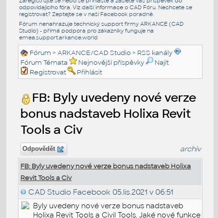
Zaregistrujte se nebo se přihlašte a zašlete váš příspěvek do
odpovídajícího fóra. Viz další informace o
CAD Fóru
. Nechcete se
registrovat? Zeptejte se v naší
Facebook poradně
.
Fórum nenahrazuje technický support firmy ARKANCE (CAD
Studio) - přímá podpora pro zákazníky funguje na
emea.support.arkance.world
Fórum
>
ARKANCE/CAD Studio
>
RSS kanály
Fórum Témata
Nejnovější příspěvky
Najít
Registrovat
Přihlásit
FB: Byly uvedeny nové verze
bonus nadstaveb Holixa Revit
Tools a Civ
archiv
Odpovědět
FB: Byly uvedeny nové verze bonus nadstaveb Holixa
Revit Tools a Civ
CAD Studio Facebook
05.lis.2021 v 06:51
Byly uvedeny nové verze bonus nadstaveb
Holixa Revit Tools a Civil Tools. Jaké nové funkce