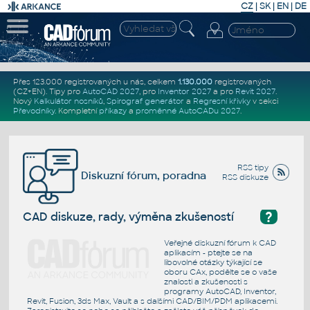
CZ
|
SK
|
EN
|
DE
Přes 123.000 registrovaných u nás, celkem
1.130.000
registrovaných
(CZ+EN)
. Tipy pro
AutoCAD 2027
, pro
Inventor 2027
a pro
Revit 2027
.
Nový
Kalkulátor nosníků
,
Spirograf generátor
a
Regresní křivky
v sekci
Převodníky
.
Kompletní
příkazy
a
proměnné AutoCADu 2027
.
RSS tipy
Diskuzní fórum, poradna
RSS diskuze
?
CAD diskuze, rady, výměna zkušeností
Veřejné diskuzní fórum k CAD
aplikacím - ptejte se na
libovolné otázky týkající se
oboru CAx, podělte se o vaše
znalosti a zkušenosti s
programy AutoCAD, Inventor,
Revit, Fusion, 3ds Max, Vault a s dalšími CAD/BIM/PDM aplikacemi.