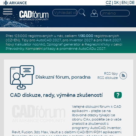
CZ
|
SK
|
EN
|
DE
Přes 123.000 registrovaných u nás, celkem
1.130.000
registrovaných
(CZ+EN)
. Tipy pro
AutoCAD 2027
, pro
Inventor 2027
a pro
Revit 2027
.
Nový
Kalkulátor nosníků
,
Spirograf generátor
a
Regresní křivky
v sekci
Převodníky
.
Kompletní
příkazy
a
proměnné AutoCADu 2027
.
RSS tipy
Diskuzní fórum, poradna
RSS diskuze
?
CAD diskuze, rady, výměna zkušeností
Veřejné diskuzní fórum k CAD
aplikacím - ptejte se na
libovolné otázky týkající se
oboru CAx, podělte se o vaše
znalosti a zkušenosti s
programy AutoCAD, Inventor,
Revit, Fusion, 3ds Max, Vault a s dalšími CAD/BIM/PDM aplikacemi.