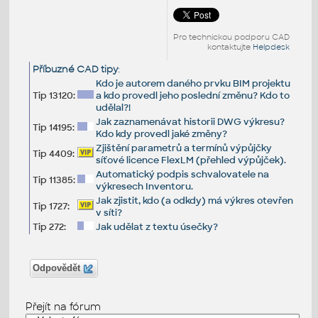
Pro technickou podporu CAD
kontaktujte
Helpdesk
Příbuzné CAD tipy
:
Kdo je autorem daného prvku BIM projektu
Tip 13120:
a kdo provedl jeho poslední změnu? Kdo to
udělal?!
Jak zaznamenávat historii DWG výkresu?
Tip 14195:
Kdo kdy provedl jaké změny?
Zjištění parametrů a termínů výpůjčky
Tip 4409:
síťové licence FlexLM (přehled výpůjček).
Automatický podpis schvalovatele na
Tip 11385:
výkresech Inventoru.
Jak zjistit, kdo (a odkdy) má výkres otevřen
Tip 1727:
v síti?
Tip 272:
Jak udělat z textu úsečky?
Odpovědět
Přejít na fórum