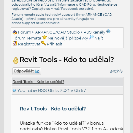
Zaregistrujte se nebo se přihlašte a zašlete váš příspěvek do
odpovídajícího fóra. Viz další informace o
CAD Fóru
. Nechcete se
registrovat? Zeptejte se v naší
Facebook poradně
.
Fórum nenahrazuje technický support firmy ARKANCE (CAD
Studio) - přímá podpora pro zákazníky funguje na
emea.support.arkance.world
Fórum
>
ARKANCE/CAD Studio
>
RSS kanály
Fórum Témata
Nejnovější příspěvky
Najít
Registrovat
Přihlásit
Revit Tools - Kdo to udělal?
archiv
Odpovědět
Revit Tools - Kdo to udělal?
YouTube RSS
05.lis.2021 v 05:57
Revit Tools - Kdo to udělal?
Ukázka funkce "Kdo to udělal?" v bonus
nadstavbě Holixa Revit Tools V3.2.1 pro Autodesk