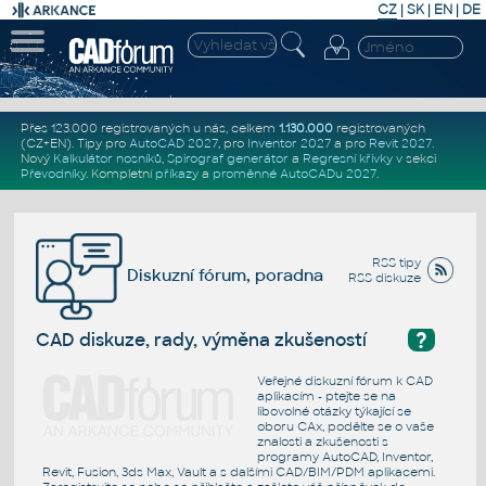
CZ
|
SK
|
EN
|
DE
Přes 123.000 registrovaných u nás, celkem
1.130.000
registrovaných
(CZ+EN)
. Tipy pro
AutoCAD 2027
, pro
Inventor 2027
a pro
Revit 2027
.
Nový
Kalkulátor nosníků
,
Spirograf generátor
a
Regresní křivky
v sekci
Převodníky
.
Kompletní
příkazy
a
proměnné AutoCADu 2027
.
RSS tipy
Diskuzní fórum, poradna
RSS diskuze
?
CAD diskuze, rady, výměna zkušeností
Veřejné diskuzní fórum k CAD
aplikacím - ptejte se na
libovolné otázky týkající se
oboru CAx, podělte se o vaše
znalosti a zkušenosti s
programy AutoCAD, Inventor,
Revit, Fusion, 3ds Max, Vault a s dalšími CAD/BIM/PDM aplikacemi.