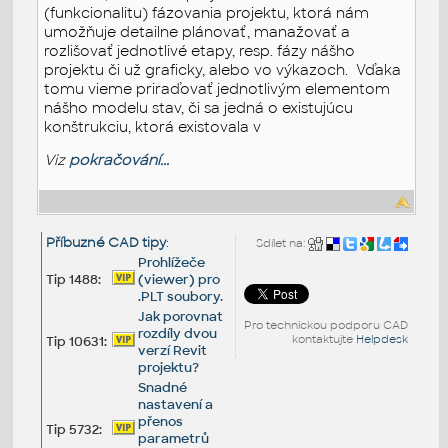
(funkcionalitu) fázovania projektu, ktorá nám
umožňuje detailne plánovať, manažovať a
rozlišovať jednotlivé etapy, resp. fázy nášho
projektu či už graficky, alebo vo výkazoch. Vďaka
tomu vieme priraďovať jednotlivým elementom
nášho modelu stav, či sa jedná o existujúcu
konštrukciu, ktorá existovala v
Viz
pokračování...
Příbuzné CAD tipy
:
Sdílet na:
Prohlížeče
Tip 1488:
(viewer) pro
.PLT soubory.
Jak porovnat
Pro technickou podporu CAD
rozdíly dvou
kontaktujte
Helpdesk
Tip 10631:
verzí Revit
projektu?
Snadné
nastavení a
přenos
Tip 5732:
parametrů