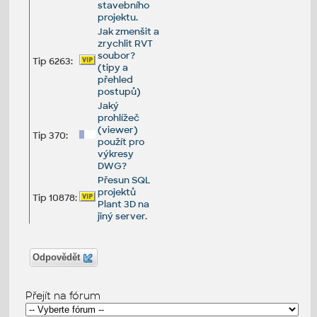
stavebního
projektu.
Jak zmenšit a
zrychlit RVT
soubor?
Tip 6263:
(tipy a
přehled
postupů)
Jaký
prohlížeč
(viewer)
Tip 370:
použít pro
výkresy
DWG?
Přesun SQL
projektů
Tip 10878:
Plant 3D na
jiný server.
Odpovědět
Přejít na fórum