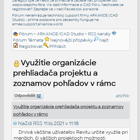
Zaregistrujte se nebo se přihlašte a zašlete váš příspěvek do
odpovídajícího fóra. Viz další informace o
CAD Fóru
. Nechcete se
registrovat? Zeptejte se v naší
Facebook poradně
.
Fórum nenahrazuje technický support firmy ARKANCE (CAD
Studio) - přímá podpora pro zákazníky funguje na
emea.support.arkance.world
Fórum
>
ARKANCE/CAD Studio
>
RSS kanály
Fórum Témata
Nejnovější příspěvky
Najít
Registrovat
Přihlásit
Využitie organizácie
prehliadača projektu a
zoznamov pohľadov v rámc
archiv
Odpovědět
Využitie organizácie prehliadača projektu a zoznamov
pohľadov v rámc
NaZdi RSS
11.lis.2021 v 11:18
Drvivá väčšina užívateľov Revitu určite využila pri
menších, či väčších projektoch možnosti