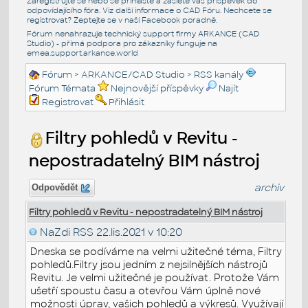
Zaregistrujte se nebo se přihlašte a zašlete váš příspěvek do
odpovídajícího fóra. Viz další informace o
CAD Fóru
. Nechcete se
registrovat? Zeptejte se v naší
Facebook poradně
.
Fórum nenahrazuje technický support firmy ARKANCE (CAD
Studio) - přímá podpora pro zákazníky funguje na
emea.support.arkance.world
Fórum
>
ARKANCE/CAD Studio
>
RSS kanály
Fórum Témata
Nejnovější příspěvky
Najít
Registrovat
Přihlásit
Filtry pohledů v Revitu -
nepostradatelný BIM nástroj
archiv
Odpovědět
Filtry pohledů v Revitu - nepostradatelný BIM nástroj
NaZdi RSS
22.lis.2021 v 10:20
Dneska se podíváme na velmi užitečné téma, Filtry
pohledů.Filtry jsou jedním z nejsilnějších nástrojů
Revitu. Je velmi užitečné je používat. Protože Vám
ušetří spoustu času a otevřou Vám úplně nové
možnosti úprav, vašich pohledů a výkresů. Využívají