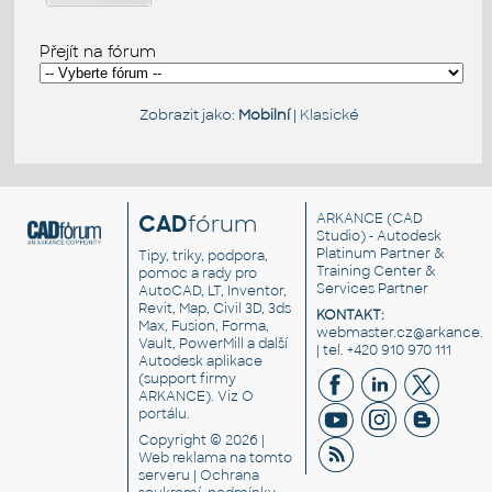
Přejít na fórum
Zobrazit jako:
Mobilní
|
Klasické
CAD
fórum
ARKANCE
(CAD
Studio) - Autodesk
Platinum Partner &
Tipy, triky, podpora,
Training Center &
pomoc a rady pro
Services Partner
AutoCAD, LT, Inventor,
Revit, Map, Civil 3D, 3ds
KONTAKT:
Max, Fusion, Forma,
webmaster.cz@arkance.w
Vault, PowerMill a další
| tel. +420 910 970 111
Autodesk aplikace
(support firmy
ARKANCE). Viz
O
portálu
.
Copyright © 2026 |
Web reklama
na tomto
serveru |
Ochrana