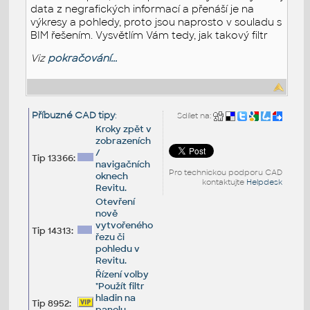
data z negrafických informací a přenáší je na
výkresy a pohledy, proto jsou naprosto v souladu s
BIM řešením. Vysvětlím Vám tedy, jak takový filtr
Viz
pokračování...
Příbuzné CAD tipy
:
Sdílet na:
Kroky zpět v
zobrazeních
/
Tip 13366:
navigačních
Pro technickou podporu CAD
oknech
kontaktujte
Helpdesk
Revitu.
Otevření
nově
vytvořeného
Tip 14313:
řezu či
pohledu v
Revitu.
Řízení volby
"Použít filtr
hladin na
Tip 8952:
panelu