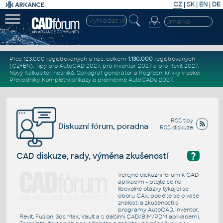
CZ
|
SK
|
EN
|
DE
Přes 123.000 registrovaných u nás, celkem
1.130.000
registrovaných
(CZ+EN)
. Tipy pro
AutoCAD 2027
, pro
Inventor 2027
a pro
Revit 2027
.
Nový
Kalkulátor nosníků
,
Spirograf generátor
a
Regresní křivky
v sekci
Převodníky
.
Kompletní
příkazy
a
proměnné AutoCADu 2027
.
RSS tipy
Diskuzní fórum, poradna
RSS diskuze
?
CAD diskuze, rady, výměna zkušeností
Veřejné diskuzní fórum k CAD
aplikacím - ptejte se na
libovolné otázky týkající se
oboru CAx, podělte se o vaše
znalosti a zkušenosti s
programy AutoCAD, Inventor,
Revit, Fusion, 3ds Max, Vault a s dalšími CAD/BIM/PDM aplikacemi.