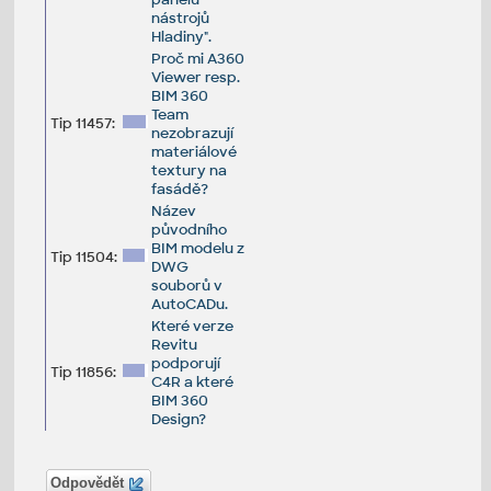
nástrojů
Hladiny".
Proč mi A360
Viewer resp.
BIM 360
Team
Tip 11457:
nezobrazují
materiálové
textury na
fasádě?
Název
původního
BIM modelu z
Tip 11504:
DWG
souborů v
AutoCADu.
Které verze
Revitu
podporují
Tip 11856:
C4R a které
BIM 360
Design?
Odpovědět