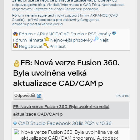
Zaregistrujte se nebo se přihlašte a zašlete váš příspěvek do
odpovídajícího fóra. Viz další informace o
CAD Fóru
. Nechcete se
registrovat? Zeptejte se v naší
Facebook poradně
.
Fórum nenahrazuje technický support firmy ARKANCE (CAD
Studio) - přímá podpora pro zákazníky funguje na
emea.support.arkance.world
Fórum
>
ARKANCE/CAD Studio
>
RSS kanály
Fórum Témata
Nejnovější příspěvky
Najít
Registrovat
Přihlásit
FB: Nová verze Fusion 360.
Byla uvolněna velká
aktualizace CAD/CAM p
archiv
Odpovědět
FB: Nová verze Fusion 360. Byla uvolněna velká
aktualizace CAD/CAM p
CAD Studio Facebook
30.lis.2021 v 10:36
Nová verze Fusion 360. Byla uvolněna velká
aktualizace CAD/CAM programu Autodesk