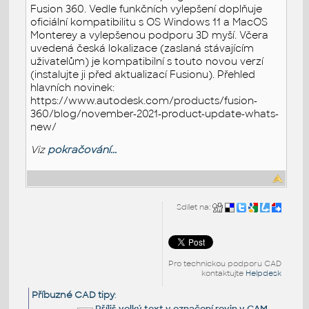
Fusion 360. Vedle funkčních vylepšení doplňuje
oficiální kompatibilitu s OS Windows 11 a MacOS
Monterey a vylepšenou podporu 3D myší. Včera
uvedená česká lokalizace (zaslaná stávajícím
uživatelům) je kompatibilní s touto novou verzí
(instalujte ji před aktualizací Fusionu). Přehled
hlavních novinek:
https://www.autodesk.com/products/fusion-
360/blog/november-2021-product-update-whats-
new/
Viz
pokračování...
Sdílet na:
Pro technickou podporu CAD
kontaktujte
Helpdesk
Příbuzné CAD tipy
:
Příliš velký text v označení rovin v CAM