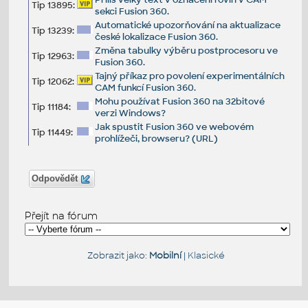
Tip 13895:
sekci Fusion 360.
Automatické upozorňování na aktualizace
Tip 13239:
české lokalizace Fusion 360.
Změna tabulky výběru postprocesoru ve
Tip 12963:
Fusion 360.
Tajný příkaz pro povolení experimentálních
Tip 12062:
CAM funkcí Fusion 360.
Mohu používat Fusion 360 na 32bitové
Tip 11184:
verzi Windows?
Jak spustit Fusion 360 ve webovém
Tip 11449:
prohlížeči, browseru? (URL)
Odpovědět
Přejít na fórum
Zobrazit jako:
Mobilní
|
Klasické