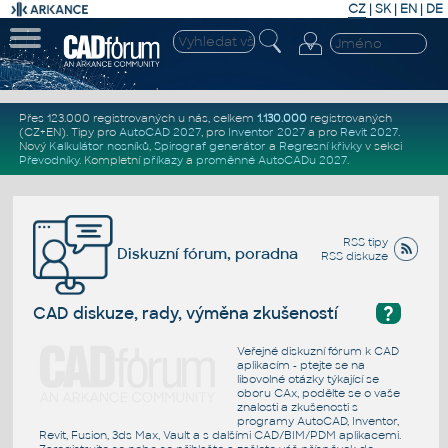
CZ
|
SK
|
EN
|
DE
Přes 123.000 registrovaných u nás, celkem
1.130.000
registrovaných
(CZ+EN)
. Tipy pro
AutoCAD 2027
, pro
Inventor 2027
a pro
Revit 2027
.
Nový
Kalkulátor nosníků
,
Spirograf generátor
a
Regresní křivky
v sekci
Převodníky
.
Kompletní
příkazy
a
proměnné AutoCADu 2027
.
RSS tipy
Diskuzní fórum, poradna
RSS diskuze
?
CAD diskuze, rady, výměna zkušeností
Veřejné diskuzní fórum k CAD
aplikacím - ptejte se na
libovolné otázky týkající se
oboru CAx, podělte se o vaše
znalosti a zkušenosti s
programy AutoCAD, Inventor,
Revit, Fusion, 3ds Max, Vault a s dalšími CAD/BIM/PDM aplikacemi.