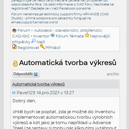
Zaregistrujte se nebo se přihlašte a zašlete váš příspěvek do
odpovídajícího fóra. Viz další informace o
CAD Fóru
. Nechcete se
registrovat? Zeptejte se v naší
Facebook poradně
.
Fórum nenahrazuje technický support firmy ARKANCE (CAD
Studio) - přímá podpora pro zákazníky funguje na
emea.support.arkance.world
Fórum
>
Autodesk - stavebnictví, strojírenství,
CAD/GIS
>
Inventor
Fórum Témata
Nejnovější
příspěvky
Najít
Registrovat
Přihlásit
Automatická tvorba výkresů
archiv
Odpovědět
Automatická tvorba výkresů
Pavel129
14.pro.2021 v 13:27
Dobrý den,
chtěl bych se poptat, zda je možné do Inventoru
implementovat automatickou tvorbu výrobních
výkresů a kót jako je tomu například u Advance
Steel (ze sestavy si mohu pár kliknutími vytáhnout