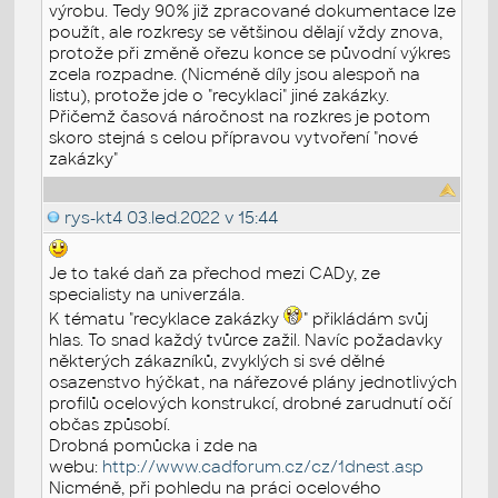
výrobu. Tedy 90% již zpracované dokumentace lze
použít, ale rozkresy se většinou dělají vždy znova,
protože při změně ořezu konce se původní výkres
zcela rozpadne. (Nicméně díly jsou alespoň na
listu), protože jde o "recyklaci" jiné zakázky.
Přičemž časová náročnost na rozkres je potom
skoro stejná s celou přípravou vytvoření "nové
zakázky"
rys-kt4
03.led.2022 v 15:44
Je to také daň za přechod mezi CADy, ze
specialisty na univerzála.
K tématu "recyklace zakázky
" přikládám svůj
hlas. To snad každý tvůrce zažil. Navíc požadavky
některých zákazníků, zvyklých si své dělné
osazenstvo hýčkat, na nářezové plány jednotlivých
profilů ocelových konstrukcí, drobné zarudnutí očí
občas způsobí.
Drobná pomůcka i zde na
webu:
http://www.cadforum.cz/cz/1dnest.asp
Nicméně, při pohledu na práci ocelového