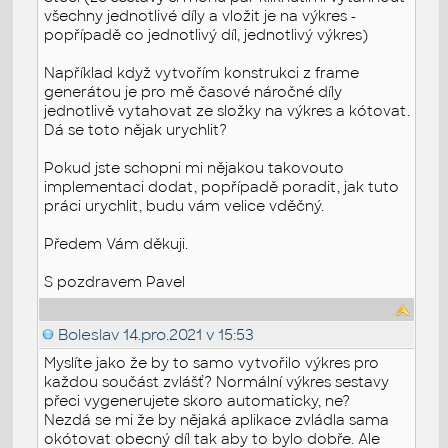
všechny jednotlivé díly a vložit je na výkres -
popřípadě co jednotlivý díl, jednotlivý výkres)
Například když vytvořím konstrukci z frame
generátou je pro mě časové náročné díly
jednotlivě vytahovat ze složky na výkres a kótovat.
Dá se toto nějak urychlit?
Pokud jste schopni mi nějakou takovouto
implementaci dodat, popřípadě poradit, jak tuto
práci urychlit, budu vám velice vděčný.
Předem Vám děkuji.
S pozdravem Pavel
Boleslav
14.pro.2021 v 15:53
Myslíte jako že by to samo vytvořilo výkres pro
každou součást zvlášť? Normální výkres sestavy
přeci vygenerujete skoro automaticky, ne?
Nezdá se mi že by nějaká aplikace zvládla sama
okótovat obecný díl tak aby to bylo dobře. Ale