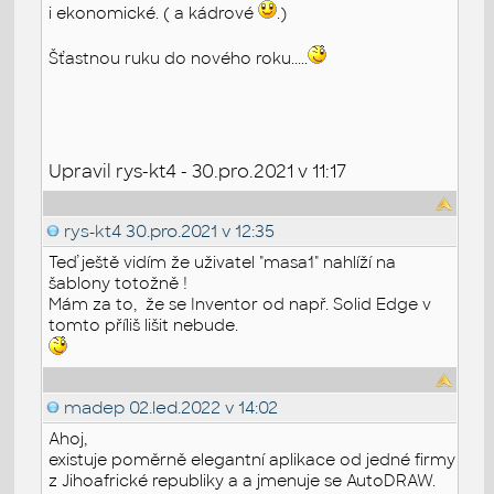
i ekonomické. ( a kádrové
.)
Šťastnou ruku do nového roku.....
Upravil rys-kt4 - 30.pro.2021 v 11:17
rys-kt4
30.pro.2021 v 12:35
Teď ještě vidím že uživatel "masa1" nahlíží na
šablony totožně !
Mám za to, že se Inventor od např. Solid Edge v
tomto příliš lišit nebude.
madep
02.led.2022 v 14:02
Ahoj,
existuje poměrně elegantní aplikace od jedné firmy
z Jihoafrické republiky a a jmenuje se AutoDRAW.