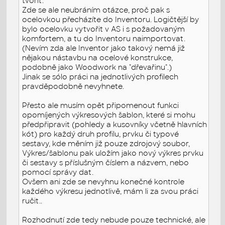
tvořit.
Zde se ale neubráním otázce, proč pak s
ocelovkou přecházíte do Inventoru. Logičtější by
bylo ocelovku vytvořit v AS i s požadovaným
komfortem, a tu do Inventoru naimportovat.
(Nevím zda ale Inventor jako takový nemá již
nějakou nástavbu na ocelové konstrukce,
podobně jako Woodwork na "dřevařinu".)
Jinak se sólo práci na jednotlivých profilech
pravděpodobně nevyhnete.
Přesto ale musím opět připomenout funkci
opomíjených výkresových šablon, které si mohu
předpřipravit (pohledy a kusovníky včetně hlavních
kót) pro každý druh profilu, prvku či typové
sestavy, kde měním již pouze zdrojový soubor,
Výkres/šablonu pak uložím jako nový výkres prvku
či sestavy s příslušným číslem a názvem, nebo
pomocí správy dat.
Ovšem ani zde se nevyhnu konečné kontrole
každého výkresu jednotlivě, mám li za svou práci
ručit..
Rozhodnutí zde tedy nebude pouze technické, ale