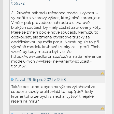
tip9372
.
2.
Provést náhradu reference modelu výkresu -
vytvoříte si vzorový výkres, který plně zpracujete.
V něm pak provedete náhradu a u tvarově
blízkých součástí by měly zůstat zachovány kóty,
které se změní podle nové součásti. Nemůžu to
odzkoušet, ale změna čtvercové trubky za
obdélníkovou by měla projít. Nezafunguje to při
výměně modelu kruhové trubky za L profil. Těch
vzorů by tedy muselo být víc. Viz -
https://www.cadforum.cz/cz/nahrada-reference-
modelu-rychly-vykres-jine-varianty-soucasti-
tip10157.
Pavel129
16.pro.2021 v 12:53
Takže bez toho, abych na výkres vytahoval ze
souboru každý profil zvlášť to nepůjde? Tedy
kromě toho že bych si nechal vytvořit nějaké
řešení na míru?