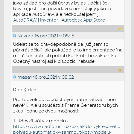
jako základ pro další úpravy by asi udělat šel.
Nevím, jestli ten požadavek není stejný jako je
aplikace AutoDraw, ale nezkoušel jsem jí.
AutoDRAW | Inventor | Autodesk App Store
Navara
15.pro.2021 v 08:15
Udělat se to pravděpodobně dá (už jsem to
párkrát dělal), ale pokaždé je to implementace "na
míru" konkrétních potřeb konkrétního zákazníka.
Obecný nástroj asi k dispozici nebude.
masa1
16.pro.2021 v 08:02
Dobrý den.
Pro libovolnou součást bych automatizaci moc
nevěřil.
Ale u součástí z Frame Generatoru bych
zkusil jednu ze dvou možností:
1.
Převzít kóty z modelu -
https://www.cadforum.cz/cz/jak-do-vykresoveho-
pohledu-automaticky-zahrnout-koty-modelu-