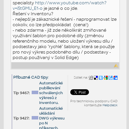
specialisty
http://www.youtube.com/watch?
v=i5tGMU_E1-o
je jasné o co jde.
Řešení v Inventoru?
- nejlepší je zákaznické řešení - naprogramovat lze
cokoliv, co lze předpokládat (cena!)
- nebo zdarma - již zde několikrát zmiňované
využívání šablon pro podobné díly (změnou
referenčního modelu, nebo uložení výkresu dílu /
podsestavy jako "rychlé" šablony, která se použije
pro nový výkres podobného dílu / podsestavy -
postup používaný v Solid Edge)
Příbuzné CAD tipy
:
Sdílet na:
Automatické
publikování
Tip 9467:
schválených
výkresů z
Pro technickou podporu CAD
Inventoru.
kontaktujte
Helpdesk
Automatické
ukládáni
Tip 9427:
DWG výkresu
po N
příkazech.