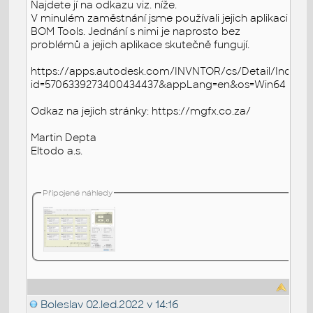
Najdete jí na odkazu viz. níže.
V minulém zaměstnání jsme používali jejich aplikaci
BOM Tools. Jednání s nimi je naprosto bez
problémů a jejich aplikace skutečně fungují.
https://apps.autodesk.com/INVNTOR/cs/Detail/Index?
id=5706339273400434437&appLang=en&os=Win64
Odkaz na jejich stránky: https://mgfx.co.za/
Martin Depta
Eltodo a.s.
Připojené náhledy
Boleslav
02.led.2022 v 14:16