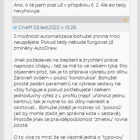
Ano, o té jsem psal už v příspěvku č. 2. Ale asi tedy
nevyhovuje.
Cheff
03.led.2022 v 13:26
S možností automatizace bohužel zrovna moc
neuspějete. Pokud tedy nebude fungovat již
zmíněný AutoDraw.
Jinak požadavek na zlepšení a zrychlení práce
naprosto chápu - též se mě to ve velkém týká. Pro
objasnění proč, tak je to příprava výkresu pro dílnu.
Zároveň ovšem v pozici "konstrukce". Bohužel
prosté zadání parametrů na výkrese sestavy ne
vždy funguje a pokud potřebujete i celkem
jednoduchý výřez z L profilu (např. uříznout jednu
kantnu), tak je nutné to do dílny nakreslit a
okótovat... Bohužel jistější je rozkres vč. "pokosů"
(ač by mohla stačit jen správná kóta v sestavě).
Protože jinak se pravděpodobnost "zmetku" rovná
jistotě.
O to více to mrzí, že se vlastně jedná o "typovou"