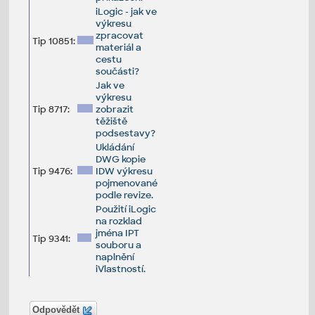
iLogic - jak ve
výkresu
zpracovat
Tip 10851:
materiál a
cestu
součásti?
Jak ve
výkresu
Tip 8717:
zobrazit
těžiště
podsestavy?
Ukládání
DWG kopie
Tip 9476:
IDW výkresu
pojmenované
podle revize.
Použití iLogic
na rozklad
jména IPT
Tip 9341:
souboru a
naplnění
iVlastností.
Odpovědět