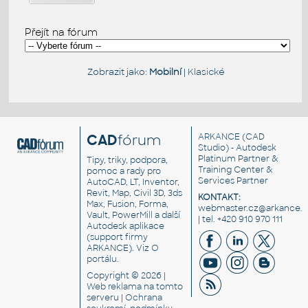
Přejít na fórum
Zobrazit jako:
Mobilní
|
Klasické
CAD
fórum
ARKANCE
(CAD
Studio) - Autodesk
Platinum Partner &
Tipy, triky, podpora,
Training Center &
pomoc a rady pro
Services Partner
AutoCAD, LT, Inventor,
Revit, Map, Civil 3D, 3ds
KONTAKT:
Max, Fusion, Forma,
webmaster.cz@arkance.w
Vault, PowerMill a další
| tel. +420 910 970 111
Autodesk aplikace
(support firmy
ARKANCE). Viz
O
portálu
.
Copyright © 2026 |
Web reklama
na tomto
serveru |
Ochrana