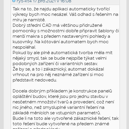
rys-kt4
17.pro.2021 v 16:08
Tak na to, že najdu aplikaci automaticky tvořící
výkresy bych moc nesázel. Váš odhad s řešením na
míru je namístě.
Dobrý střední CAD má většinou přidružené
pomocníky s možnostmi dobře připravit šablony či
menší makra s předem nastavenými pohledy a
kusovníky. Na kótování automatem bych moc
nespoléhal.
Pokud by ale plně automatická tvorba měla mít
nějaký smysl, tak se bude nejspíše týkat velmi
podobných zařízení či variantních sestav.
Že by se, a to i zákaznický, automat dokázal
vrhnout na pro něj neznámé zařízení si moc
představit nedovedu.
Docela dobrým příkladem je konstrukce panelů
opláštění budov, které jsou pro jednu stavbu v
nesčetném množství tvarů a provedení, což není
nic jiného, než smysluplné variantní řešení na
základě měnících se vstupních parametrů.
Bude li na toto ale vytvořené zákaznické řešení, tak
toto řešení bude vytvořené na předem známé