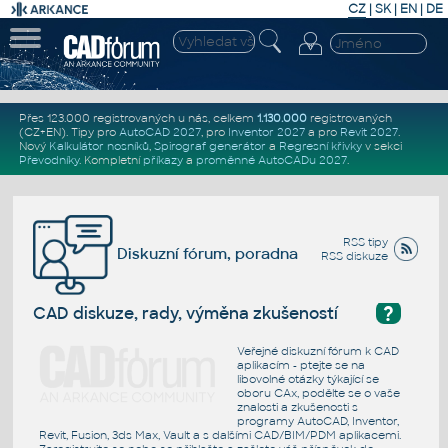
CZ
|
SK
|
EN
|
DE
Přes 123.000 registrovaných u nás, celkem
1.130.000
registrovaných
(CZ+EN)
. Tipy pro
AutoCAD 2027
, pro
Inventor 2027
a pro
Revit 2027
.
Nový
Kalkulátor nosníků
,
Spirograf generátor
a
Regresní křivky
v sekci
Převodníky
.
Kompletní
příkazy
a
proměnné AutoCADu 2027
.
RSS tipy
Diskuzní fórum, poradna
RSS diskuze
?
CAD diskuze, rady, výměna zkušeností
Veřejné diskuzní fórum k CAD
aplikacím - ptejte se na
libovolné otázky týkající se
oboru CAx, podělte se o vaše
znalosti a zkušenosti s
programy AutoCAD, Inventor,
Revit, Fusion, 3ds Max, Vault a s dalšími CAD/BIM/PDM aplikacemi.