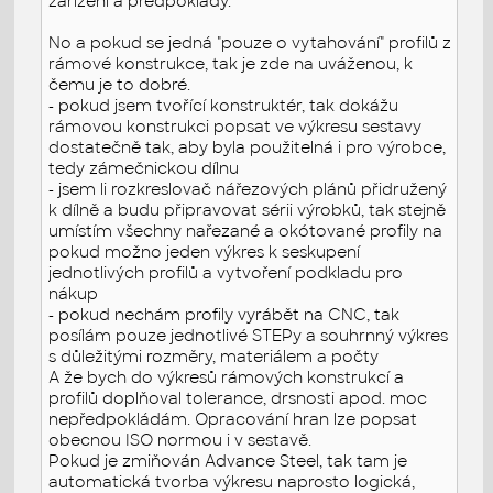
zařízení a předpoklady.
No a pokud se jedná "pouze o vytahování" profilů z
rámové konstrukce, tak je zde na uváženou, k
čemu je to dobré.
- pokud jsem tvořící konstruktér, tak dokážu
rámovou konstrukci popsat ve výkresu sestavy
dostatečně tak, aby byla použitelná i pro výrobce,
tedy zámečnickou dílnu
- jsem li rozkreslovač nářezových plánů přidružený
k dílně a budu připravovat sérii výrobků, tak stejně
umístím všechny nařezané a okótované profily na
pokud možno jeden výkres k seskupení
jednotlivých profilů a vytvoření podkladu pro
nákup
- pokud nechám profily vyrábět na CNC, tak
posílám pouze jednotlivé STEPy a souhrnný výkres
s důležitými rozměry, materiálem a počty
A že bych do výkresů rámových konstrukcí a
profilů doplňoval tolerance, drsnosti apod. moc
nepředpokládám. Opracování hran lze popsat
obecnou ISO normou i v sestavě.
Pokud je zmiňován Advance Steel, tak tam je
automatická tvorba výkresu naprosto logická,