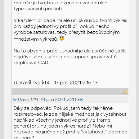
protože je tvorba založená na variantních
typizovaných prvcích.
V každém případě mi ale uniká důvod tvořit výkres
pro každý jednotlivý profil-díl, pokud nechci
výrobce saturovat, tedy přesytit bezdůvodným
množstvím výkresů.
Na to abych si práci usnadnil je ale asi účelné začít
nejdříve sám u sebe a pak teprve upravovat či
doplňovat CAD.
Upravil rys-kt4 - 17.pro.2021 v 16:13
Pavel129
29.pro.2021 v 20:38
Díky za odpověď. Pokud jsem tedy řekněme
rozkreslovač, je zde nějaká možnost jak vytáhnout
například všechny jednotlivé profily z frame
generátoru na jeden výkres naráz? Nebo mi
nezbyde nic jiného než profily "vytahovat" jeden po
druhém?