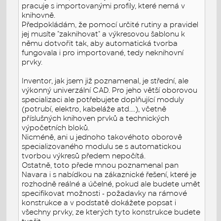
pracuje s importovanými profily, které nemá v
knihovně.
Předpokládám, že pomocí určité rutiny a pravidel
jej musíte "zaknihovat" a výkresovou šablonu k
němu dotvořit tak, aby automatická tvorba
fungovala i pro importované, tedy neknihovní
prvky.
Inventor, jak jsem již poznamenal, je střední, ale
výkonný univerzální CAD. Pro jeho větší oborovou
specializaci ale potřebujete doplňující moduly
(potrubí, elektro, kabeláže atd....), včetně
příslušných knihoven prvků a technických
výpočetních bloků.
Nicméně, ani u jednoho takovéhoto oborově
specializovaného modulu se s automatickou
tvorbou výkresů předem nepočítá.
Ostatně, toto přede mnou poznamenal pan
Navara i s nabídkou na zákaznické řešení, které je
rozhodně reálné a účelné, pokud ale budete umět
specifikovat možnosti - požadavky na rámové
konstrukce a v podstatě dokážete popsat i
všechny prvky, ze kterých tyto konstrukce budete