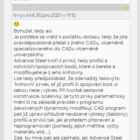
rys-kt4
30.pro.2021 v 11:12
Bohužel, tedy asi.
Je potřeba se vrátit k počátku dotazu, tedy že jste
pravděpodobně přešel z jiného CADu, víceméně
specializovaného do CADu víceméně
univerzálního.
Advance Steel tvoří z prvků, tedy profilů a
kotvících/spojovacích bodů, které si berete a
modifikujete je z jeho knihovny.
Lze tedy předpokládat, že zde každý takovýto
"knihovní" prvek, ať již profil či spojovací bod, si
sebou nese i výkres. Při tvorbě sestavné
konstrukce, ocelovky, se tyto prvky parametricky
mění či na základě pravidel v programu
zakotvených dynamicky modifikují. CAD program
pak již upraví příslušné navázané výkresy (šablony)
profilů a prvků tak, jak je předem připraven a
naprogramován (pohledy, jejich měřítka, výčty
materiálu atd....).
Zde by mne pak ale zajímalo, jak Advance Steel