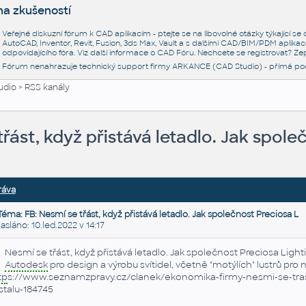
na zkušeností
Veřejné diskuzní fórum k CAD aplikacím - ptejte se na libovolné otázky týkající s
AutoCAD, Inventor, Revit, Fusion, 3ds Max, Vault a s dalšími CAD/BIM/PDM aplikac
odpovídajícího fóra. Viz další informace o
CAD Fóru
. Nechcete se registrovat? Zep
Fórum nenahrazuje technický support firmy ARKANCE (CAD Studio) - přímá po
udio
>
RSS kanály
třást, když přistává letadlo. Jak spole
ráva
Téma: FB: Nesmí se třást, když přistává letadlo. Jak společnost Preciosa L
láno: 10.led.2022 v 14:17
Nesmí se třást, když přistává letadlo. Jak společnost Preciosa Light
Autodesk
pro design a výrobu svítidel, včetně "motýlích" lustrů pro
tp
s://www.seznamzpravy.cz/clanek/ekonomika-firmy-nesmi-se-trast-kd
istalu-184745