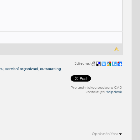
Sdílet na:
u, servisní organizaci, outsourcing
Pro technickou podporu CAD
kontaktujte
Helpdesk
Oprávnění fóra