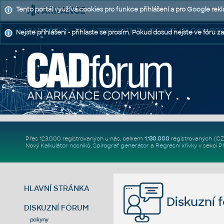
Tento portál využívá cookies pro funkce přihlášení a pro Google rek
CAD FÓRUM - TIPY A TRIKY | UTILITY | DISKUZE | BLOKY |
Nejste přihlášeni - přihlaste se prosím. Pokud dosud nejste ve fóru za
Přes 123.000 registrovaných u nás, celkem
1.130.000
registrovaných (C
Nový
Kalkulátor nosníků
,
Spirograf generátor
a
Regresní křivky
v sekci
P
HLAVNÍ STRÁNKA
Diskuzní 
DISKUZNÍ FÓRUM
pokyny