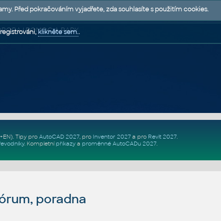
lamy. Před pokračováním vyjadřete, zda souhlasíte s použitím cookies.
 PODPORA | POMOC A RADY
registrováni,
klikněte sem.
.
Z+EN)
. Tipy pro
AutoCAD 2027
, pro
Inventor 2027
a pro
Revit 2027
.
řevodníky
.
Kompletní
příkazy
a
proměnné AutoCADu 2027
.
fórum, poradna