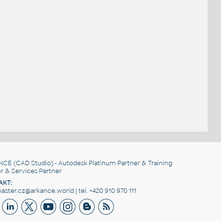
.
NCE
(CAD Studio) - Autodesk Platinum Partner & Training
r & Services Partner
AKT:
ster.cz@arkance.world | tel. +420 910 970 111