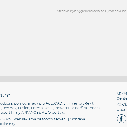
Stránka byla vygenerována za 0,258 sekund
rum
ARKA
Cente
, podpora, pomoc a rady pro AutoCAD, LT, Inventor, Revit,
KONT
3D, 3ds Max, Fusion, Forma, Vault, PowerMill a další Autodesk
webma
support firmy ARKANCE). Viz
O portálu
.
© 2026 |
Web reklama
na tomto serveru |
Ochrana
podmínky