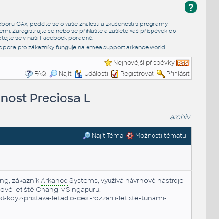
?
e oboru CAx, podělte se o vaše znalosti a zkušenosti s programy
emi. Zaregistrujte se nebo se přihlašte a zašlete váš příspěvek do
tejte se v naší
Facebook poradně
.
dpora pro zákazníky funguje na
emea.support.arkance.world
Nejnovější příspěvky
FAQ
Najít
Události
Registrovat
Přihlásit
čnost Preciosa L
archiv
Najít Téma
Možnosti tématu
ing, zákazník
Arkance
Systems, využívá návrhové nástroje
 nové letiště Changi v Singapuru.
yz-pristava-letadlo-cesi-rozzarili-letiste-tunami-