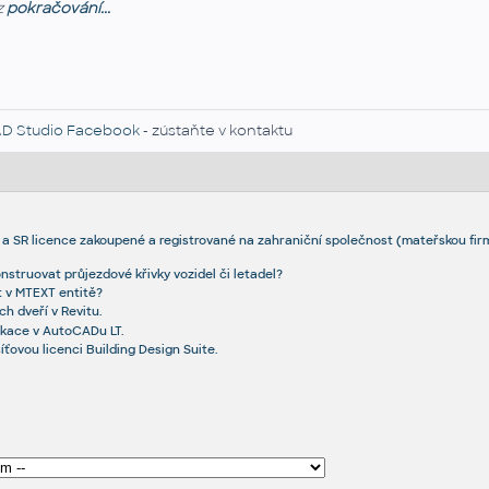
z
pokračování...
D Studio Facebook
- zústaňte v kontaktu
a SR licence zakoupené a registrované na zahraniční společnost (mateřskou firm
struovat průjezdové křivky vozidel či letadel?
t v MTEXT entitě?
h dveří v Revitu.
ikace v AutoCADu LT.
ovou licenci Building Design Suite.