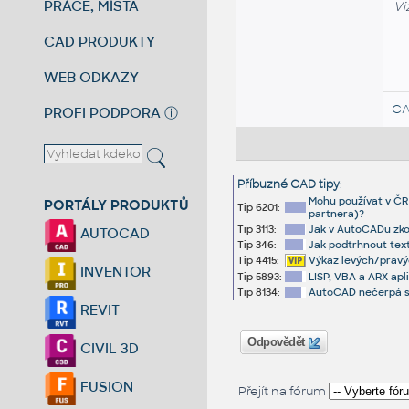
PRÁCE, MÍSTA
Vi
CAD PRODUKTY
WEB ODKAZY
CA
PROFI PODPORA
ⓘ
Příbuzné CAD tipy
:
Mohu používat v ČR 
PORTÁLY PRODUKTŮ
Tip 6201:
partnera)?
Tip 3113:
Jak v AutoCADu zkon
AUTOCAD
Tip 346:
Jak podtrhnout tex
Tip 4415:
Výkaz levých/pravýc
INVENTOR
Tip 5893:
LISP, VBA a ARX apl
Tip 8134:
AutoCAD nečerpá síť
REVIT
Odpovědět
CIVIL 3D
FUSION
Přejít na fórum