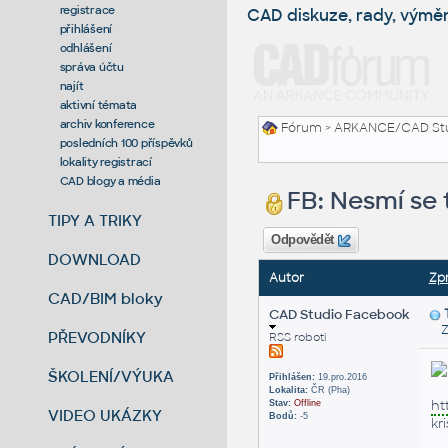
registrace
CAD diskuze, rady, výmě
přihlášení
odhlášení
správa účtu
najít
aktivní témata
archiv konference
Fórum
>
ARKANCE/CAD St
posledních 100 příspěvků
lokality registrací
CAD blogy a média
FB: Nesmí se 
TIPY A TRIKY
Odpovědět
DOWNLOAD
Autor
Zp
CAD/BIM bloky
CAD Studio Facebook
Zas
PŘEVODNÍKY
RSS roboti
ŠKOLENÍ/VÝUKA
Přihlášen:
19.pro.2016
Lokalita:
ČR (Pha)
ht
Stav:
Offline
VIDEO UKÁZKY
Bodů:
-5
kr