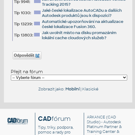
Tip 9941:
Tracking 2015?
Jaké české lokalizace AutoCADu a dalších
Tip 1030:
Autodesk produktů jsou k dispozici?
Automatické upozorňování na aktualizace
Tip 13239:
české lokalizace Fusion 360.
Jak uvolnit místo na disku promazáním
Tip 13803:
lokální cache cloudových služeb?
Odpovědět
Přejít na fórum
Zobrazit jako:
Mobilní
|
Klasické
CAD
fórum
ARKANCE
(CAD
Studio) - Autodesk
Platinum Partner &
Tipy, triky, podpora,
Training Center &
pomoc a rady pro