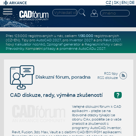
CZ
|
SK
|
EN
|
DE
Přes 123.000 registrovaných u nás, celkem
1.130.000
registrovaných
(CZ+EN)
. Tipy pro
AutoCAD 2027
, pro
Inventor 2027
a pro
Revit 2027
.
Nový
Kalkulátor nosníků
,
Spirograf generátor
a
Regresní křivky
v sekci
Převodníky
.
Kompletní
příkazy
a
proměnné AutoCADu 2027
.
RSS tipy
Diskuzní fórum, poradna
RSS diskuze
?
CAD diskuze, rady, výměna zkušeností
Veřejné diskuzní fórum k CAD
aplikacím - ptejte se na
libovolné otázky týkající se
oboru CAx, podělte se o vaše
znalosti a zkušenosti s
programy AutoCAD, Inventor,
Revit, Fusion, 3ds Max, Vault a s dalšími CAD/BIM/PDM aplikacemi.