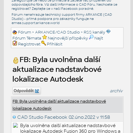
Zaregistrujte se nebo se přihlašte a zašlete váš příspěvek do
odpovídajícího fóra. Viz další informace o
CAD Fóru
. Nechcete se
registrovat? Zeptejte se v naší
Facebook poradně
.
Fórum nenahrazuje technický support firmy ARKANCE (CAD
Studio) - přímá podpora pro zákazníky funguje na
emea.support.arkance.world
Fórum
>
ARKANCE/CAD Studio
>
RSS kanály
Fórum Témata
Nejnovější příspěvky
Najít
Registrovat
Přihlásit
FB: Byla uvolněna další
aktualizace nadstavbové
lokalizace Autodesk
archiv
Odpovědět
FB: Byla uvolněna další aktualizace nadstavbové
lokalizace Autodesk
CAD Studio Facebook
02.úno.2022 v 11:58
Byla uvolněna další aktualizace nadstavbové
lokalizace Autodesk Fusion 360 pro Windows a