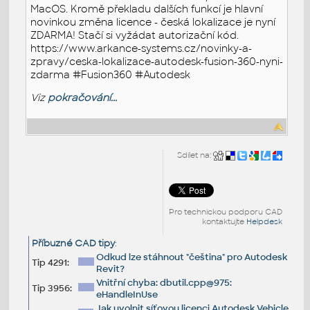
MacOS. Kromě překladu dalších funkcí je hlavní
novinkou změna licence - česká lokalizace je nyní
ZDARMA! Stačí si vyžádat autorizační kód.
https://www.arkance-systems.cz/novinky-a-
zpravy/ceska-lokalizace-autodesk-fusion-360-nyni-
zdarma #Fusion360 #Autodesk
Viz
pokračování...
Sdílet na:
Pro technickou podporu CAD
kontaktujte
Helpdesk
Příbuzné CAD tipy
:
Odkud lze stáhnout "čeština" pro Autodesk
Tip 4291:
Revit?
Vnitřní chyba: dbutil.cpp@975:
Tip 3956:
eHandleInUse
Jak uvolnit síťovou licenci Autodesk Vehicle