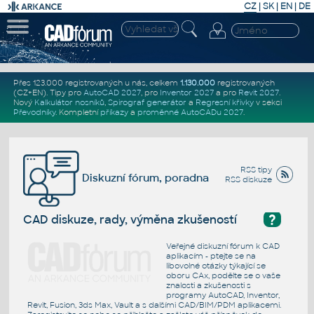
CZ
|
SK
|
EN
|
DE
Přes 123.000 registrovaných u nás, celkem
1.130.000
registrovaných
(CZ+EN)
. Tipy pro
AutoCAD 2027
, pro
Inventor 2027
a pro
Revit 2027
.
Nový
Kalkulátor nosníků
,
Spirograf generátor
a
Regresní křivky
v sekci
Převodníky
.
Kompletní
příkazy
a
proměnné AutoCADu 2027
.
RSS tipy
Diskuzní fórum, poradna
RSS diskuze
?
CAD diskuze, rady, výměna zkušeností
Veřejné diskuzní fórum k CAD
aplikacím - ptejte se na
libovolné otázky týkající se
oboru CAx, podělte se o vaše
znalosti a zkušenosti s
programy AutoCAD, Inventor,
Revit, Fusion, 3ds Max, Vault a s dalšími CAD/BIM/PDM aplikacemi.