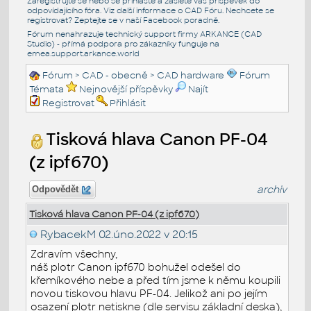
Zaregistrujte se nebo se přihlašte a zašlete váš příspěvek do
odpovídajícího fóra. Viz další informace o
CAD Fóru
. Nechcete se
registrovat? Zeptejte se v naší
Facebook poradně
.
Fórum nenahrazuje technický support firmy ARKANCE (CAD
Studio) - přímá podpora pro zákazníky funguje na
emea.support.arkance.world
Fórum
>
CAD - obecně
>
CAD hardware
Fórum
Témata
Nejnovější příspěvky
Najít
Registrovat
Přihlásit
Tisková hlava Canon PF-04
(z ipf670)
archiv
Odpovědět
Tisková hlava Canon PF-04 (z ipf670)
RybacekM
02.úno.2022 v 20:15
Zdravím všechny,
náš plotr Canon ipf670 bohužel odešel do
křemíkového nebe a před tím jsme k němu koupili
novou tiskovou hlavu PF-04. Jelikož ani po jejím
osazení plotr netiskne (dle servisu základní deska),