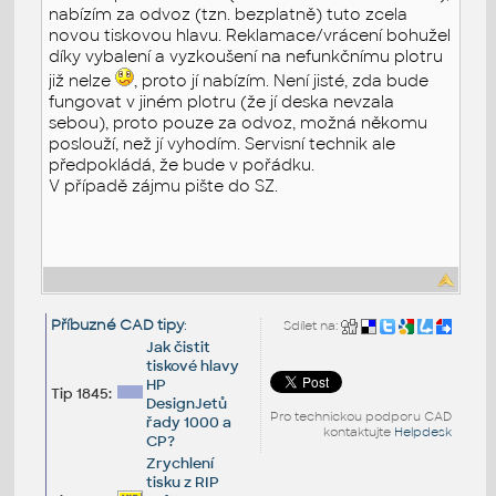
nabízím za odvoz (tzn. bezplatně) tuto zcela
novou tiskovou hlavu. Reklamace/vrácení bohužel
díky vybalení a vyzkoušení na nefunkčnímu plotru
již nelze
, proto jí nabízím. Není jisté, zda bude
fungovat v jiném plotru (že jí deska nevzala
sebou), proto pouze za odvoz, možná někomu
poslouží, než jí vyhodím. Servisní technik ale
předpokládá, že bude v pořádku.
V případě zájmu pište do SZ.
Příbuzné CAD tipy
:
Sdílet na:
Jak čistit
tiskové hlavy
HP
Tip 1845:
DesignJetů
Pro technickou podporu CAD
řady 1000 a
kontaktujte
Helpdesk
CP?
Zrychlení
tisku z RIP