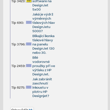
Tip 3423:
software na
DesignJet
5x00
Jaká je výdrž
výměnných
Tip 690:
tiskových hlav
DesignJetu
5000?
Blikající ikonka
tiskové hlavy
Tip 3796:
na panelu
DesignJet 130
nebo 30.
Bílé
vodorovné
Tip 2459:
proužky při ve
výtisku z HP
DesignJet.
Jak zabránit
zaschnutí
Tip 8275:
inkoustu v
plotru HP
Designjet?