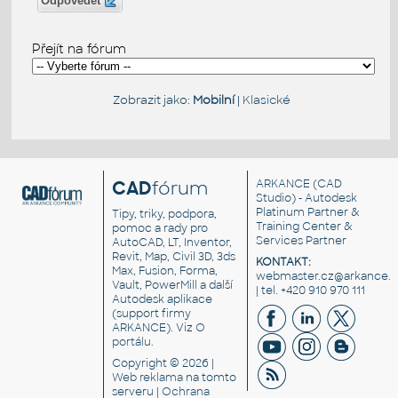
Odpovědět
Přejít na fórum
Zobrazit jako:
Mobilní
|
Klasické
CAD
fórum
ARKANCE
(CAD
Studio) - Autodesk
Platinum Partner &
Tipy, triky, podpora,
Training Center &
pomoc a rady pro
Services Partner
AutoCAD, LT, Inventor,
Revit, Map, Civil 3D, 3ds
KONTAKT:
Max, Fusion, Forma,
webmaster.cz@arkance.w
Vault, PowerMill a další
| tel. +420 910 970 111
Autodesk aplikace
(support firmy
ARKANCE). Viz
O
portálu
.
Copyright © 2026 |
Web reklama
na tomto
serveru |
Ochrana