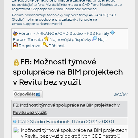
Zaregistrujte se nebo se přihlašte a zašlete váš příspěvek do
odpovídajícího fóra. Viz další informace o
CAD Fóru
. Nechcete se
registrovat? Zeptejte se v naší
Facebook poradně
.
Fórum nenahrazuje technický support firmy ARKANCE (CAD
Studio) - přímá podpora pro zákazníky funguje na
emea.support.arkance.world
Fórum
>
ARKANCE/CAD Studio
>
RSS kanály
Fórum Témata
Nejnovější příspěvky
Najít
Registrovat
Přihlásit
FB: Možnosti týmové
spolupráce na BIM projektech
v Revitu bez využit
archiv
Odpovědět
FB: Možnosti týmové spolupráce na BIM projektech v
Revitu bez využit
CAD Studio Facebook
11.úno.2022 v 08:01
Možnosti týmové spolupráce na BIM projektech
v Revitu bez využití pokročilých CDE nástrojů