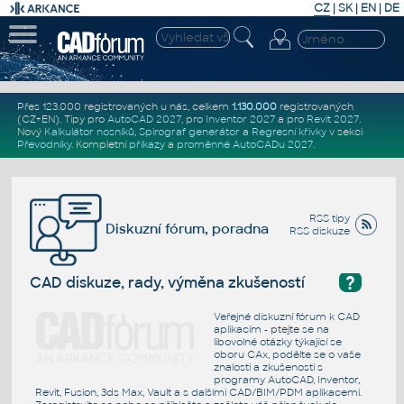
CZ
|
SK
|
EN
|
DE
Přes 123.000 registrovaných u nás, celkem
1.130.000
registrovaných
(CZ+EN)
. Tipy pro
AutoCAD 2027
, pro
Inventor 2027
a pro
Revit 2027
.
Nový
Kalkulátor nosníků
,
Spirograf generátor
a
Regresní křivky
v sekci
Převodníky
.
Kompletní
příkazy
a
proměnné AutoCADu 2027
.
RSS tipy
Diskuzní fórum, poradna
RSS diskuze
?
CAD diskuze, rady, výměna zkušeností
Veřejné diskuzní fórum k CAD
aplikacím - ptejte se na
libovolné otázky týkající se
oboru CAx, podělte se o vaše
znalosti a zkušenosti s
programy AutoCAD, Inventor,
Revit, Fusion, 3ds Max, Vault a s dalšími CAD/BIM/PDM aplikacemi.