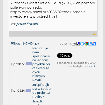
Autodesk Construction Cloud (ACC) - jen pomocí
sdílených pohledů.
https://www.nazdi.cz/2022/02/spoluprace-s-
investorem-z-prostredi.html
Viz
pokračování...
Příbuzné CAD tipy
:
Sdílet na:
Nefunguje
nám
spolupráce
na jednom
Pro technickou podporu CAD
Tip 13877:
projektu při
kontaktujte
Helpdesk
otevření ze
dvou
různých
Revitů.
Jak připojit
DWG soubor
Tip 10824:
do projektu
Revitu?
Snazší