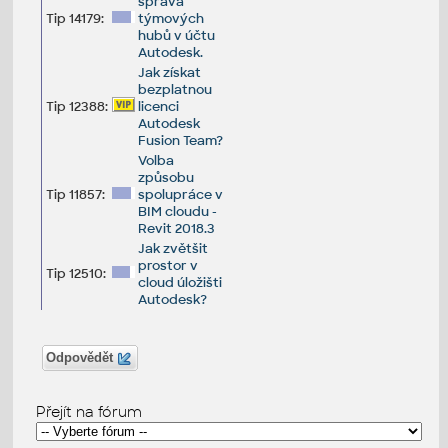
správa
Tip 14179:
týmových
hubů v účtu
Autodesk.
Jak získat
bezplatnou
Tip 12388:
licenci
Autodesk
Fusion Team?
Volba
způsobu
Tip 11857:
spolupráce v
BIM cloudu -
Revit 2018.3
Jak zvětšit
prostor v
Tip 12510:
cloud úložišti
Autodesk?
Odpovědět
Přejít na fórum