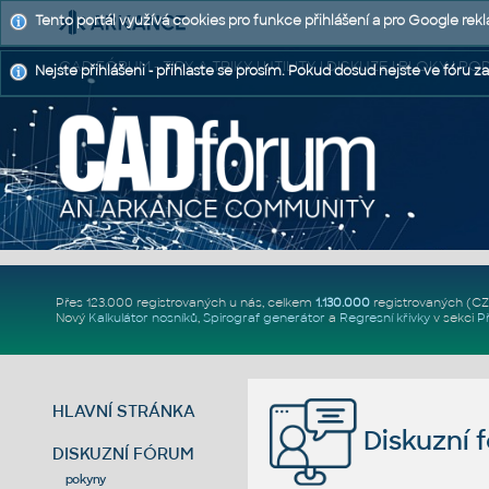
Tento portál využívá cookies pro funkce přihlášení a pro Google rek
CAD FÓRUM - TIPY A TRIKY | UTILITY | DISKUZE | BLOKY |
Nejste přihlášeni - přihlaste se prosím. Pokud dosud nejste ve fóru za
Přes 123.000 registrovaných u nás, celkem
1.130.000
registrovaných (C
Nový
Kalkulátor nosníků
,
Spirograf generátor
a
Regresní křivky
v sekci
P
HLAVNÍ STRÁNKA
Diskuzní 
DISKUZNÍ FÓRUM
pokyny