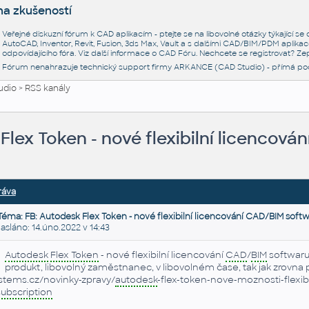
na zkušeností
Veřejné diskuzní fórum k CAD aplikacím - ptejte se na libovolné otázky týkající s
AutoCAD, Inventor, Revit, Fusion, 3ds Max, Vault a s dalšími CAD/BIM/PDM aplikac
odpovídajícího fóra. Viz další informace o
CAD Fóru
. Nechcete se registrovat? Zep
Fórum nenahrazuje technický support firmy ARKANCE (CAD Studio) - přímá po
udio
>
RSS kanály
Flex Token - nové flexibilní licencov
ráva
Téma: FB: Autodesk Flex Token - nové flexibilní licencování CAD/BIM soft
láno: 14.úno.2022 v 14:43
Autodesk
Flex Token
- nové flexibilní licencování
CAD
/
BIM
softwar
produkt, libovolný zaměstnanec, v libovolném čase, tak jak zrovna 
stems.cz/novinky-zpravy/
autodesk
-flex-token-nove-moznosti-flexib
subscription