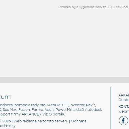
Stránka byla vygenerována za 3,387 sekund.
rum
ARKA
Cente
, podpora, pomoc a rady pro AutoCAD, LT, Inventor, Revit,
KONT
3D, 3ds Max, Fusion, Forma, Vault, PowerMill a další Autodesk
webma
support firmy ARKANCE). Viz
O portálu
.
© 2026 |
Web reklama
na tomto serveru |
Ochrana
podmínky