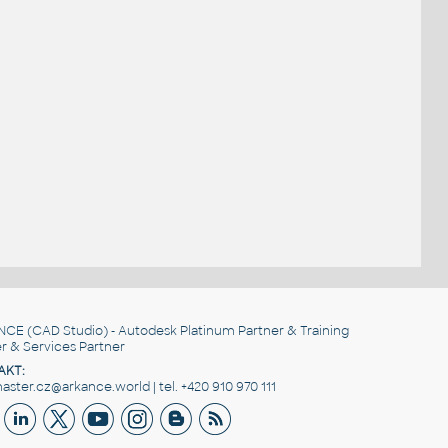
NCE
(CAD Studio) - Autodesk Platinum Partner & Training
r & Services Partner
AKT:
ster.cz@arkance.world | tel. +420 910 970 111