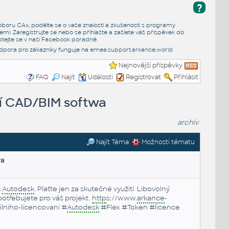
?
e oboru CAx, podělte se o vaše znalosti a zkušenosti s programy
emi. Zaregistrujte se nebo se přihlašte a zašlete váš příspěvek do
tejte se v naší
Facebook poradně
.
dpora pro zákazníky funguje na
emea.support.arkance.world
Nejnovější příspěvky
FAQ
Najít
Události
Registrovat
Přihlásit
ání CAD/BIM softwa
archiv
Najít Téma
Možnosti tématu
wa
u
Autodesk
. Plaťte jen za skutečné využití. Libovolný
potřebujete pro váš projekt.
http
s://www.
arkance
-
ilniho-licencovani #
Autodesk
#Flex #Token #licence