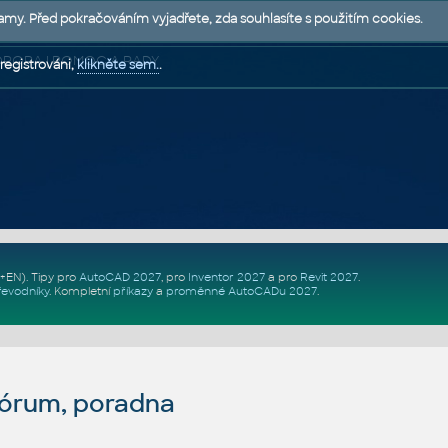
lamy. Před pokračováním vyjadřete, zda souhlasíte s použitím cookies.
 PODPORA | POMOC A RADY
registrováni,
klikněte sem.
.
Z+EN)
. Tipy pro
AutoCAD 2027
, pro
Inventor 2027
a pro
Revit 2027
.
řevodníky
.
Kompletní
příkazy
a
proměnné AutoCADu 2027
.
fórum, poradna