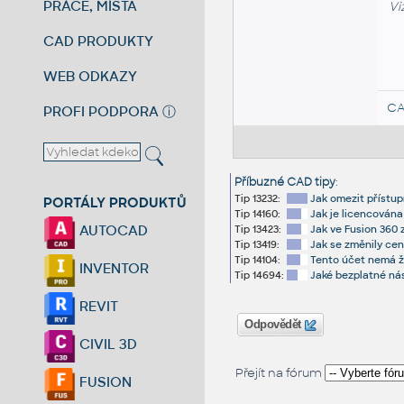
PRÁCE, MÍSTA
Vi
CAD PRODUKTY
WEB ODKAZY
CA
PROFI PODPORA
ⓘ
Příbuzné CAD tipy
:
Tip 13232:
Jak omezit přístup
PORTÁLY PRODUKTŮ
Tip 14160:
Jak je licencována
AUTOCAD
Tip 13423:
Jak ve Fusion 360
Tip 13419:
Jak se změnily cen
Tip 14104:
Tento účet nemá žá
INVENTOR
Tip 14694:
Jaké bezplatné ná
REVIT
Odpovědět
CIVIL 3D
Přejít na fórum
FUSION