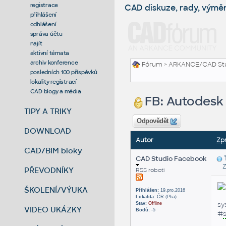
registrace
CAD diskuze, rady, výmě
přihlášení
odhlášení
správa účtu
najít
aktivní témata
archiv konference
Fórum
>
ARKANCE/CAD St
posledních 100 příspěvků
lokality registrací
CAD blogy a média
FB: Autodesk 
TIPY A TRIKY
Odpovědět
DOWNLOAD
Autor
Zp
CAD/BIM bloky
CAD Studio Facebook
Zas
PŘEVODNÍKY
RSS roboti
ŠKOLENÍ/VÝUKA
Přihlášen:
19.pro.2016
Lokalita:
ČR (Pha)
sy
Stav:
Offline
VIDEO UKÁZKY
Bodů:
-5
#