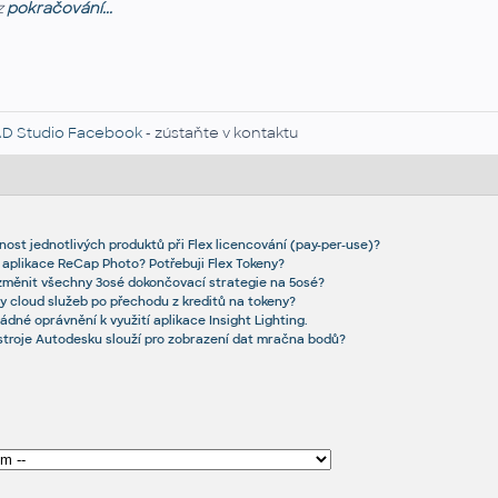
z
pokračování...
D Studio Facebook
- zústaňte v kontaktu
nost jednotlivých produktů při Flex licencování (pay-per-use)?
 aplikace ReCap Photo? Potřebuji Flex Tokeny?
 změnit všechny 3osé dokončovací strategie na 5osé?
y cloud služeb po přechodu z kreditů na tokeny?
dné oprávnění k využití aplikace Insight Lighting.
stroje Autodesku slouží pro zobrazení dat mračna bodů?