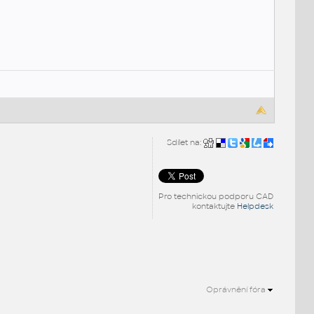
Sdílet na:
Pro technickou podporu CAD
kontaktujte
Helpdesk
Oprávnění fóra