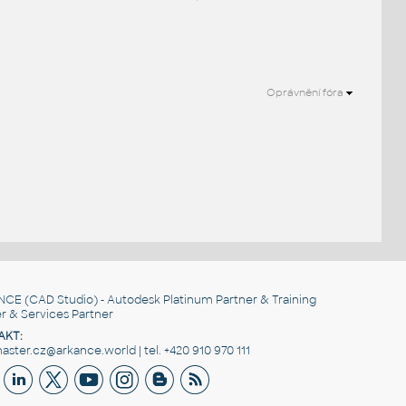
Oprávnění fóra
NCE
(CAD Studio) - Autodesk Platinum Partner & Training
r & Services Partner
AKT:
ster.cz@arkance.world | tel. +420 910 970 111