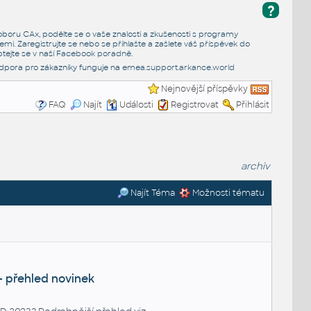
?
e oboru CAx, podělte se o vaše znalosti a zkušenosti s programy
emi. Zaregistrujte se nebo se přihlašte a zašlete váš příspěvek do
tejte se v naší
Facebook poradně
.
dpora pro zákazníky funguje na
emea.support.arkance.world
Nejnovější příspěvky
FAQ
Najít
Události
Registrovat
Přihlásit
archiv
Najít Téma
Možnosti tématu
- přehled novinek