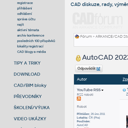
registrace
CAD diskuze, rady, výmě
přihlášení
odhlášení
správa účtu
najít
aktivní témata
archiv konference
Fórum
>
ARKANCE/CAD St
posledních 100 příspěvků
lokality registrací
CAD blogy a média
AutoCAD 2023
TIPY A TRIKY
Odpovědět
DOWNLOAD
Autor
Zp
CAD/BIM bloky
YouTube RSS
Zas
RSS roboti
PŘEVODNÍKY
Robot
ŠKOLENÍ/VÝUKA
Přihlášen:
26.úno.2011
VIDEO UKÁZKY
Lokalita:
ČR (Pha)
Používám:
AutoCAD