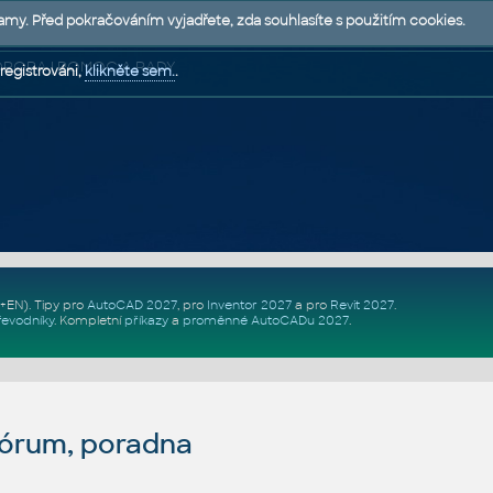
lamy. Před pokračováním vyjadřete, zda souhlasíte s použitím cookies.
 PODPORA | POMOC A RADY
registrováni,
klikněte sem.
.
Z+EN)
. Tipy pro
AutoCAD 2027
, pro
Inventor 2027
a pro
Revit 2027
.
řevodníky
.
Kompletní
příkazy
a
proměnné AutoCADu 2027
.
fórum, poradna