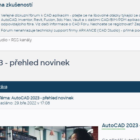
na zkušeností
Veřejné diskuzní fórum k CAD aplikacím - ptejte se na libovolné otázky týkající s
AutoCAD, Inventor, Revit, Fusion, 3ds Max, Vault a s dalšími CAD/BIM/PDM aplikac
odpovídajícího fóra. Viz další informace o
CAD Fóru
. Nechcete se registrovat? Zep
Fórum nenahrazuje technický support firmy ARKANCE (CAD Studio) - přímá po
udio
>
RSS kanály
 - přehled novinek
ráva
Téma: AutoCAD 2023 - přehled novinek
láno: 29.bře.2022 v 17:08
AutoCAD
2023 