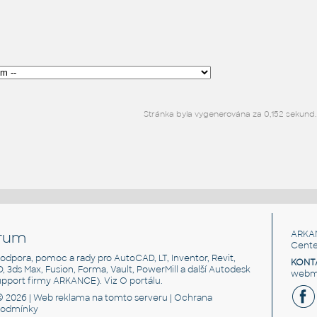
Stránka byla vygenerována za 0,152 sekund.
rum
ARKA
Cente
, podpora, pomoc a rady pro AutoCAD, LT, Inventor, Revit,
KONT
3D, 3ds Max, Fusion, Forma, Vault, PowerMill a další Autodesk
webma
support firmy ARKANCE). Viz
O portálu
.
© 2026 |
Web reklama
na tomto serveru |
Ochrana
podmínky