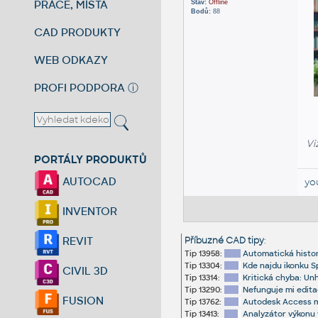
PRÁCE, MÍSTA
Stav:
Offline
Bodů:
88
CAD PRODUKTY
WEB ODKAZY
PROFI PODPORA
ⓘ
Vi
PORTÁLY PRODUKTŮ
AUTOCAD
yo
INVENTOR
REVIT
Příbuzné CAD tipy
:
Tip 13958:
Automatická histor
Tip 13304:
Kde najdu ikonku S
CIVIL 3D
Tip 13314:
Kritická chyba: U
Tip 13290:
Nefunguje mi edita
FUSION
Tip 13762:
Autodesk Access mi
Tip 13413:
Analyzátor výkonu