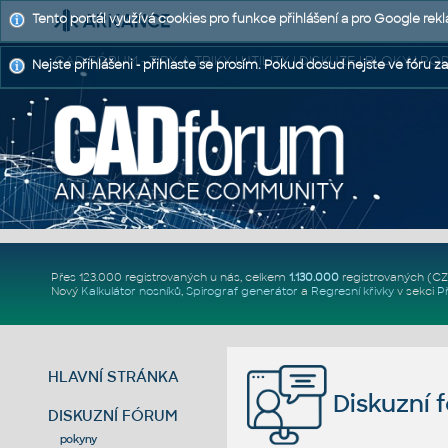
Tento portál využívá cookies pro funkce přihlášení a pro Google rek
CAD FÓRUM - TIPY A TRIKY | UTILITY | DISKUZE | BLOKY |
Nejste přihlášeni - přihlaste se prosím. Pokud dosud nejste ve fóru za
Přes 123.000 registrovaných u nás, celkem
1.130.000
registrovaných (C
Nový
Kalkulátor nosníků
,
Spirograf generátor
a
Regresní křivky
v sekci
P
HLAVNÍ STRÁNKA
Diskuzní 
DISKUZNÍ FÓRUM
pokyny