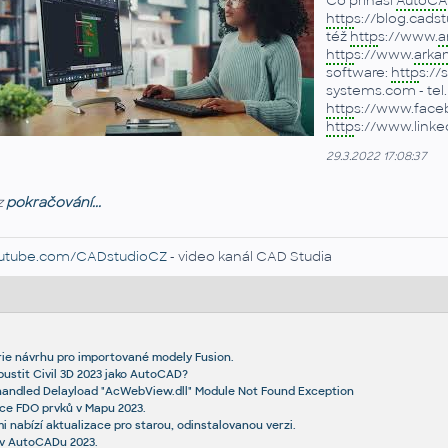
Co přináší
AutoC
http
s://blog.cads
též
http
s://www.
a
http
s://www.
arka
software:
http
s://
systems.com - tel. 
http
s://www.face
http
s://www.link
29.3.2022 17:08:37
z
pokračování...
utube.com/CADstudioCZ
- video kanál CAD Studia
ie návrhu pro importované modely Fusion.
pustit Civil 3D 2023 jako AutoCAD?
nhandled Delayload "AcWebView.dll" Module Not Found Exception
ce FDO prvků v Mapu 2023.
 nabízí aktualizace pro starou, odinstalovanou verzi.
 v AutoCADu 2023.