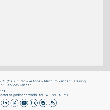
NCE
(CAD Studio) - Autodesk Platinum Partner & Training
r & Services Partner
AKT:
ster.cz@arkance.world | tel. +420 910 970 111