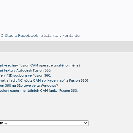
D Studio Facebook
- zústaňte v kontaktu
at všechny Fusion CAM operace určitého jména?
ní textu v Autodesk Fusion 360.
ření F3D souboru ve Fusion 360.
ovat a ladit NC kód z CAM aplikace, např. z Fusion 360?
ion 360 na 32bitové verzi Windows?
ovolení experimentálních CAM funkcí Fusion 360.