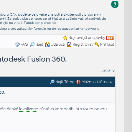
?
e oboru CAx, podělte se o vaše znalosti a zkušenosti s programy
emi. Zaregistrujte se nebo se přihlašte a zašlete váš příspěvek do
tejte se v naší
Facebook poradně
.
dpora pro zákazníky funguje na
emea.support.arkance.world
Nejnovější příspěvky
FAQ
Najít
Události
Registrovat
Přihlásit
utodesk Fusion 360.
archiv
Najít Téma
Možnosti tématu
60.
Naše česká
lokalizace
zůstává kompatibilní s touto novou