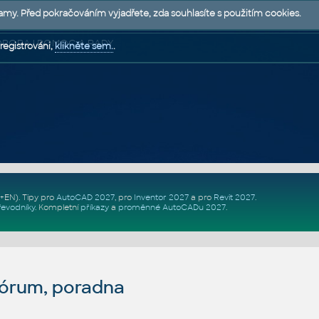
lamy. Před pokračováním vyjadřete, zda souhlasíte s použitím cookies.
 PODPORA | POMOC A RADY
registrováni,
klikněte sem.
.
Z+EN)
. Tipy pro
AutoCAD 2027
, pro
Inventor 2027
a pro
Revit 2027
.
řevodníky
.
Kompletní
příkazy
a
proměnné AutoCADu 2027
.
fórum, poradna