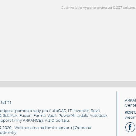
Stránka byla vygenerována za 0,227 sekund.
rum
ARKA
Cente
, podpora, pomoc a rady pro AutoCAD, LT, Inventor, Revit,
KONT
3D, 3ds Max, Fusion, Forma, Vault, PowerMill a další Autodesk
webma
support firmy ARKANCE). Viz
O portálu
.
© 2026 |
Web reklama
na tomto serveru |
Ochrana
podmínky