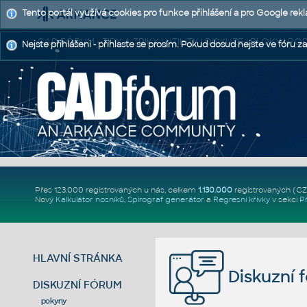
Tento portál využívá cookies pro funkce přihlášení a pro Google rek
CAD FÓRUM - TIPY A TRIKY | UTILITY | DISKUZE | BLOKY |
Nejste přihlášeni - přihlaste se prosím. Pokud dosud nejste ve fóru za
Přes 123.000 registrovaných u nás, celkem
1.130.000
registrovaných (C
Nový
Kalkulátor nosníků
,
Spirograf generátor
a
Regresní křivky
v sekci
P
HLAVNÍ STRÁNKA
Diskuzní 
DISKUZNÍ FÓRUM
pokyny