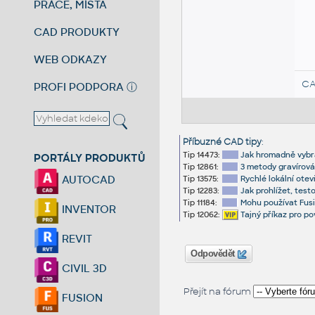
PRÁCE, MÍSTA
CAD PRODUKTY
WEB ODKAZY
CA
PROFI PODPORA
ⓘ
Příbuzné CAD tipy
:
Tip 14473:
Jak hromadně vybr
PORTÁLY PRODUKTŮ
Tip 12861:
3 metody gravírová
AUTOCAD
Tip 13575:
Rychlé lokální otev
Tip 12283:
Jak prohlížet, test
Tip 11184:
Mohu používat Fus
INVENTOR
Tip 12062:
Tajný příkaz pro p
REVIT
Odpovědět
CIVIL 3D
Přejít na fórum
FUSION