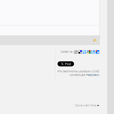
Sdílet na:
Pro technickou podporu CAD
kontaktujte
Helpdesk
Oprávnění fóra