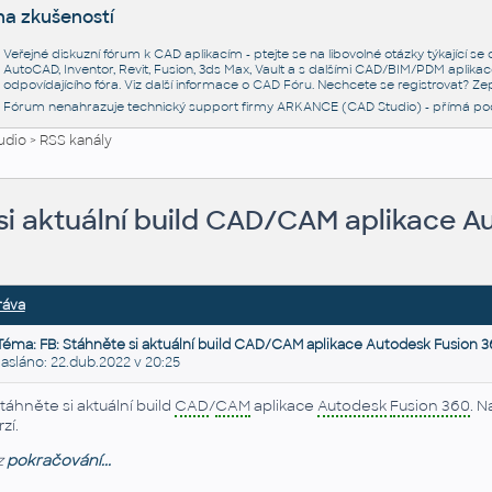
na zkušeností
Veřejné diskuzní fórum k CAD aplikacím - ptejte se na libovolné otázky týkající s
AutoCAD, Inventor, Revit, Fusion, 3ds Max, Vault a s dalšími CAD/BIM/PDM aplikac
odpovídajícího fóra. Viz další informace o
CAD Fóru
. Nechcete se registrovat? Zep
Fórum nenahrazuje technický support firmy ARKANCE (CAD Studio) - přímá po
udio
>
RSS kanály
si aktuální build CAD/CAM aplikace A
ráva
Téma: FB: Stáhněte si aktuální build CAD/CAM aplikace Autodesk Fusion 3
sláno: 22.dub.2022 v 20:25
táhněte si aktuální build
CAD
/
CAM
aplikace
Autodesk
Fusion 360
. 
zí.
z
pokračování...