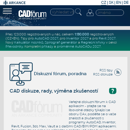
CZ
|
SK
|
EN
|
DE
Přes 123.000 registrovaných u nás, celkem
1.130.000
registrovaných
(CZ+EN)
. Tipy pro
AutoCAD 2027
, pro
Inventor 2027
a pro
Revit 2027
.
Nový
Kalkulátor nosníků
,
Spirograf generátor
a
Regresní křivky
v sekci
Převodníky
.
Kompletní
příkazy
a
proměnné AutoCADu 2027
.
RSS tipy
Diskuzní fórum, poradna
RSS diskuze
?
CAD diskuze, rady, výměna zkušeností
Veřejné diskuzní fórum k CAD
aplikacím - ptejte se na
libovolné otázky týkající se
oboru CAx, podělte se o vaše
znalosti a zkušenosti s
programy AutoCAD, Inventor,
Revit, Fusion, 3ds Max, Vault a s dalšími CAD/BIM/PDM aplikacemi.