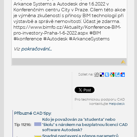
Arkance Systems a Autodesk dne 1.6.2022 v
Konferenčním centru City v Praze. Cílem této akce
je výměna zkušeností s přínosy BIM technologií při
výstavbě a správě nemovitostí. Účast je zdarma.
https://www.bimfo.cz/Aktuality/Konference-BIM-
pro-investory-Praha-1-6-2022.aspx #BIM
#konference #Autodesk #ArkanceSystems
Viz
pokračování...
Sdílet na:
Pro technickou podporu CAD
kontaktujte
Helpdesk
Příbuzné CAD tipy
:
Kdo je považován za "studenta" nebo
Tip 11216:
"školu" s nárokem na bezplatnou licenci CAD
software Autodesk?
Snadné nastavení a přenos parametrů