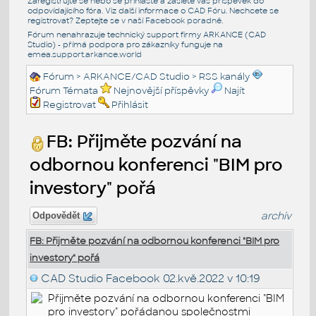
Zaregistrujte se nebo se přihlašte a zašlete váš příspěvek do
odpovídajícího fóra. Viz další informace o
CAD Fóru
. Nechcete se
registrovat? Zeptejte se v naší
Facebook poradně
.
Fórum nenahrazuje technický support firmy ARKANCE (CAD
Studio) - přímá podpora pro zákazníky funguje na
emea.support.arkance.world
Fórum
>
ARKANCE/CAD Studio
>
RSS kanály
Fórum Témata
Nejnovější příspěvky
Najít
Registrovat
Přihlásit
FB: Přijměte pozvání na
odbornou konferenci "BIM pro
investory" pořá
archiv
Odpovědět
FB: Přijměte pozvání na odbornou konferenci "BIM pro
investory" pořá
CAD Studio Facebook
02.kvě.2022 v 10:19
Přijměte pozvání na odbornou konferenci "BIM
pro investory" pořádanou společnostmi