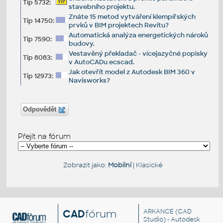
Tip 5732:
stavebního projektu.
Znáte 15 metod vytváření klempířských
Tip 14750:
prvků v BIM projektech Revitu?
Automatická analýza energetických nároků
Tip 7590:
budovy.
Vestavěný překladač - vícejazyčné popisky
Tip 8083:
v AutoCADu ecscad.
Jak otevřít model z Autodesk BIM 360 v
Tip 12973:
Navisworks?
Odpovědět
Přejít na fórum
Zobrazit jako:
Mobilní
|
Klasické
CAD
fórum
ARKANCE
(CAD
Studio) - Autodesk