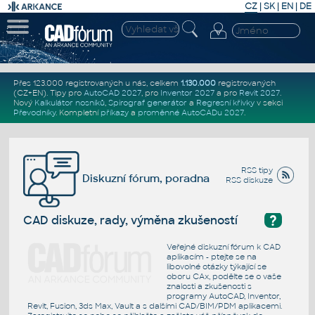
CZ
|
SK
|
EN
|
DE
Přes 123.000 registrovaných u nás, celkem
1.130.000
registrovaných
(CZ+EN)
. Tipy pro
AutoCAD 2027
, pro
Inventor 2027
a pro
Revit 2027
.
Nový
Kalkulátor nosníků
,
Spirograf generátor
a
Regresní křivky
v sekci
Převodníky
.
Kompletní
příkazy
a
proměnné AutoCADu 2027
.
RSS tipy
Diskuzní fórum, poradna
RSS diskuze
?
CAD diskuze, rady, výměna zkušeností
Veřejné diskuzní fórum k CAD
aplikacím - ptejte se na
libovolné otázky týkající se
oboru CAx, podělte se o vaše
znalosti a zkušenosti s
programy AutoCAD, Inventor,
Revit, Fusion, 3ds Max, Vault a s dalšími CAD/BIM/PDM aplikacemi.