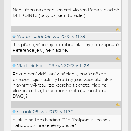
Není třeba nakonec ten xref vložen třeba v hladině
DEFPOINTS (taky už jsem to viděl) ...
Weronika99
09.kvě.2022 v 11:23
Jak píšete, všechny potřebné hladiny jsou zapnuté.
Reference je v jiné hladině.
Vladimír Michl
09.kvě.2022 v 11:28
Pokud není vidět ani v náhledu, pak je někde
omezen jejich tisk. Ty hladiny jsou zapnuté jak v
hlavním výkresu (ze kterého tisknete, hladina
vložení xrefu), tak v onom xrefu (samostatné
DWG)?
splonk
09.kvě.2022 v 11:30
a jak je na tom hladina "0" a "Defpoints", nejsou
náhodou zmražené/vypnuté?