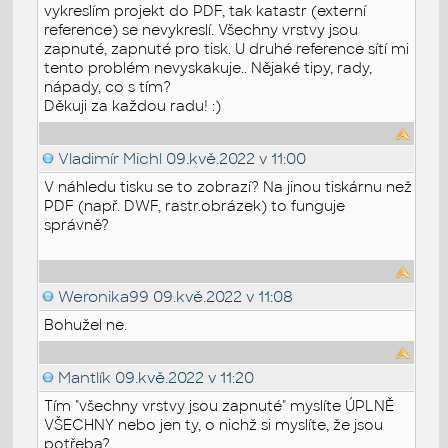
vykreslím projekt do PDF, tak katastr (externí
reference) se nevykreslí. Všechny vrstvy jsou
zapnuté, zapnuté pro tisk. U druhé reference sítí mi
tento problém nevyskakuje.. Nějaké tipy, rady,
nápady, co s tím?
Děkuji za každou radu! :)
Vladimír Michl
09.kvě.2022 v 11:00
V náhledu tisku se to zobrazí? Na jinou tiskárnu než
PDF (např. DWF, rastr.obrázek) to funguje
správně?
Weronika99
09.kvě.2022 v 11:08
Bohužel ne.
Mantlík
09.kvě.2022 v 11:20
Tím "všechny vrstvy jsou zapnuté" myslíte ÚPLNĚ
VŠECHNY nebo jen ty, o nichž si myslíte, že jsou
potřeba?