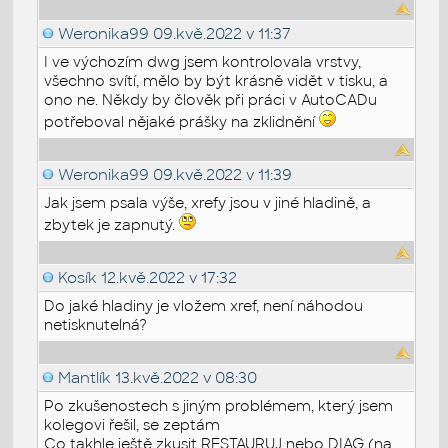
Weronika99
09.kvě.2022 v 11:37
I ve výchozím dwg jsem kontrolovala vrstvy,
všechno svítí, mělo by být krásně vidět v tisku, a
ono ne. Někdy by člověk při práci v AutoCADu
potřeboval nějaké prášky na zklidnění
Weronika99
09.kvě.2022 v 11:39
Jak jsem psala výše, xrefy jsou v jiné hladině, a
zbytek je zapnutý.
Kosík
12.kvě.2022 v 17:32
Do jaké hladiny je vložem xref, není náhodou
netisknutelná?
Mantlík
13.kvě.2022 v 08:30
Po zkušenostech s jiným problémem, který jsem
kolegovi řešil, se zeptám
Co takhle ještě zkusit RESTAURUJ nebo DIAG (na