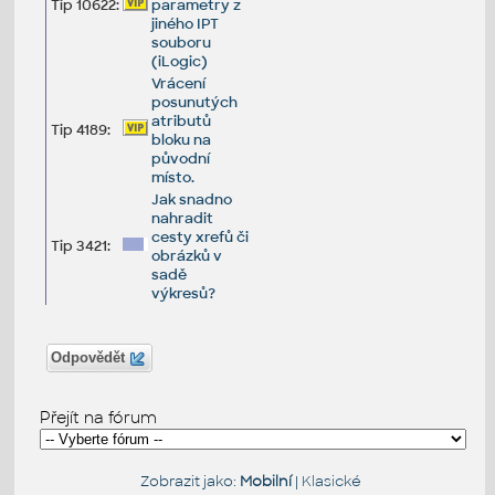
Tip 10622:
parametry z
jiného IPT
souboru
(iLogic)
Vrácení
posunutých
atributů
Tip 4189:
bloku na
původní
místo.
Jak snadno
nahradit
cesty xrefů či
Tip 3421:
obrázků v
sadě
výkresů?
Odpovědět
Přejít na fórum
Zobrazit jako:
Mobilní
|
Klasické