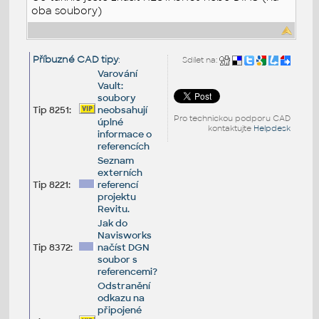
oba soubory)
Příbuzné CAD tipy
:
Sdílet na:
Varování
Vault:
soubory
Tip 8251:
neobsahují
Pro technickou podporu CAD
úplné
kontaktujte
Helpdesk
informace o
referencích
Seznam
externích
Tip 8221:
referencí
projektu
Revitu.
Jak do
Navisworks
Tip 8372:
načíst DGN
soubor s
referencemi?
Odstranění
odkazu na
připojené