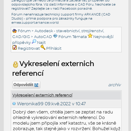
Zaregistrujte se nebo se přihlašte a zašlete váš příspěvek do
odpovídajícího fóra. Viz další informace o
CAD Fóru
. Nechcete se
registrovat? Zeptejte se v naší
Facebook poradně
.
Fórum nenahrazuje technický support firmy ARKANCE (CAD
Studio) - přímá podpora pro zákazníky funguje na
emea.support.arkance.world
Fórum
>
Autodesk - stavebnictví, strojírenství,
CAD/GIS
>
AutoCAD
Fórum Témata
Nejnovější
příspěvky
Najít
Registrovat
Přihlásit
Vykreselení externich
referencí
archiv
Odpovědět
Vykreselení externich referencí
Weronika99
09.kvě.2022 v 10:47
Dobrý den všem, chtěla jsem se zeptat na radu
ohledně vykreslování externích referencí. Do
modelu jsem připojila xref katastru, vše se krásně
zobrazuje, tak stejně jako v rozvržení. Bohužel když