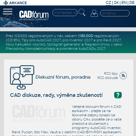
CZ
|
SK
|
EN
|
DE
Přes 123.000 registrovaných u nás, celkem
1.130.000
registrovaných
(CZ+EN)
. Tipy pro
AutoCAD 2027
, pro
Inventor 2027
a pro
Revit 2027
.
Nový
Kalkulátor nosníků
,
Spirograf generátor
a
Regresní křivky
v sekci
Převodníky
.
Kompletní
příkazy
a
proměnné AutoCADu 2027
.
RSS tipy
Diskuzní fórum, poradna
RSS diskuze
?
CAD diskuze, rady, výměna zkušeností
Veřejné diskuzní fórum k CAD
aplikacím - ptejte se na
libovolné otázky týkající se
oboru CAx, podělte se o vaše
znalosti a zkušenosti s
programy AutoCAD, Inventor,
Revit, Fusion, 3ds Max, Vault a s dalšími CAD/BIM/PDM aplikacemi.