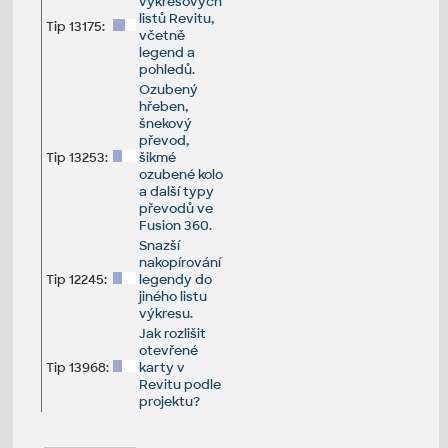
výkresových
listů Revitu,
Tip 13175:
včetně
legend a
pohledů.
Ozubený
hřeben,
šnekový
převod,
Tip 13253:
šikmé
ozubené kolo
a další typy
převodů ve
Fusion 360.
Snazší
nakopírování
Tip 12245:
legendy do
jiného listu
výkresu.
Jak rozlišit
otevřené
Tip 13968:
karty v
Revitu podle
projektu?