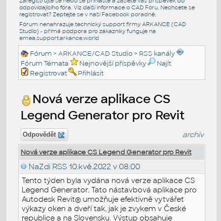
Zaregistrujte se nebo se přihlašte a zašlete váš příspěvek do
odpovídajícího fóra. Viz další informace o
CAD Fóru
. Nechcete se
registrovat? Zeptejte se v naší
Facebook poradně
.
Fórum nenahrazuje technický support firmy ARKANCE (CAD
Studio) - přímá podpora pro zákazníky funguje na
emea.support.arkance.world
Fórum
>
ARKANCE/CAD Studio
>
RSS kanály
Fórum Témata
Nejnovější příspěvky
Najít
Registrovat
Přihlásit
Nová verze aplikace CS
Legend Generator pro Revit
archiv
Odpovědět
Nová verze aplikace CS Legend Generator pro Revit
NaZdi RSS
10.kvě.2022 v 08:00
Tento týden byla vydána nová verze aplikace CS
Legend Generator. Tato nástavbová aplikace pro
Autodesk Revit® umožňuje efektivně vytvářet
výkazy oken a dveří tak, jak je zvykem v České
republice a na Slovensku. Výstup obsahuje