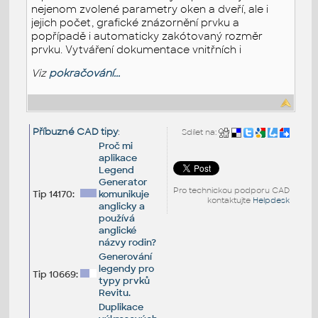
nejenom zvolené parametry oken a dveří, ale i
jejich počet, grafické znázornění prvku a
popřípadě i automaticky zakótovaný rozměr
prvku. Vytváření dokumentace vnitřních i
Viz
pokračování...
Příbuzné CAD tipy
:
Sdílet na:
Proč mi
aplikace
Legend
Generator
Pro technickou podporu CAD
Tip 14170:
komunikuje
kontaktujte
Helpdesk
anglicky a
používá
anglické
názvy rodin?
Generování
legendy pro
Tip 10669:
typy prvků
Revitu.
Duplikace