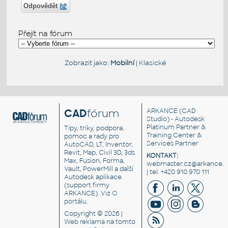
Odpovědět
Přejít na fórum
Zobrazit jako:
Mobilní
|
Klasické
CAD
fórum
ARKANCE
(CAD
Studio) - Autodesk
Platinum Partner &
Tipy, triky, podpora,
Training Center &
pomoc a rady pro
Services Partner
AutoCAD, LT, Inventor,
Revit, Map, Civil 3D, 3ds
KONTAKT:
Max, Fusion, Forma,
webmaster.cz@arkance.w
Vault, PowerMill a další
| tel. +420 910 970 111
Autodesk aplikace
(support firmy
ARKANCE). Viz
O
portálu
.
Copyright © 2026 |
Web reklama
na tomto