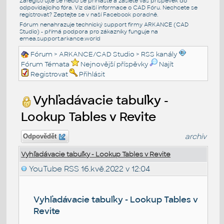
Zaregistrujte se nebo se přihlašte a zašlete váš příspěvek do
odpovídajícího fóra. Viz další informace o
CAD Fóru
. Nechcete se
registrovat? Zeptejte se v naší
Facebook poradně
.
Fórum nenahrazuje technický support firmy ARKANCE (CAD
Studio) - přímá podpora pro zákazníky funguje na
emea.support.arkance.world
Fórum
>
ARKANCE/CAD Studio
>
RSS kanály
Fórum Témata
Nejnovější příspěvky
Najít
Registrovat
Přihlásit
Vyhľadávacie tabuľky -
Lookup Tables v Revite
archiv
Odpovědět
Vyhľadávacie tabuľky - Lookup Tables v Revite
YouTube RSS
16.kvě.2022 v 12:04
Vyhľadávacie tabuľky - Lookup Tables v
Revite