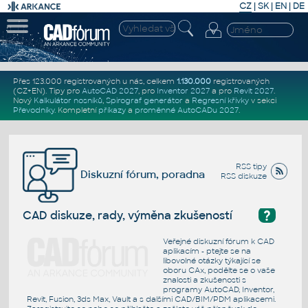
CZ
|
SK
|
EN
|
DE
Přes 123.000 registrovaných u nás, celkem
1.130.000
registrovaných
(CZ+EN)
. Tipy pro
AutoCAD 2027
, pro
Inventor 2027
a pro
Revit 2027
.
Nový
Kalkulátor nosníků
,
Spirograf generátor
a
Regresní křivky
v sekci
Převodníky
.
Kompletní
příkazy
a
proměnné AutoCADu 2027
.
RSS tipy
Diskuzní fórum, poradna
RSS diskuze
?
CAD diskuze, rady, výměna zkušeností
Veřejné diskuzní fórum k CAD
aplikacím - ptejte se na
libovolné otázky týkající se
oboru CAx, podělte se o vaše
znalosti a zkušenosti s
programy AutoCAD, Inventor,
Revit, Fusion, 3ds Max, Vault a s dalšími CAD/BIM/PDM aplikacemi.