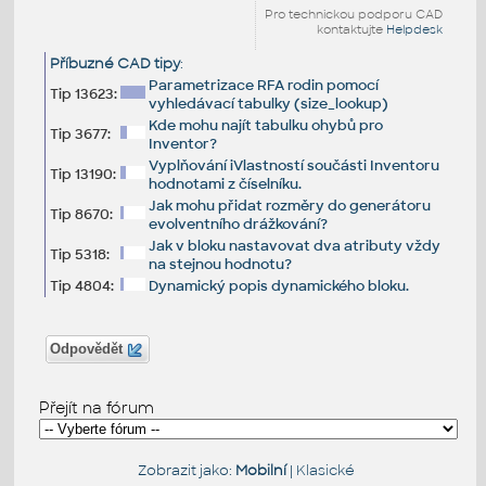
Pro technickou podporu CAD
kontaktujte
Helpdesk
Příbuzné CAD tipy
:
Parametrizace RFA rodin pomocí
Tip 13623:
vyhledávací tabulky (size_lookup)
Kde mohu najít tabulku ohybů pro
Tip 3677:
Inventor?
Vyplňování iVlastností součásti Inventoru
Tip 13190:
hodnotami z číselníku.
Jak mohu přidat rozměry do generátoru
Tip 8670:
evolventního drážkování?
Jak v bloku nastavovat dva atributy vždy
Tip 5318:
na stejnou hodnotu?
Tip 4804:
Dynamický popis dynamického bloku.
Odpovědět
Přejít na fórum
Zobrazit jako:
Mobilní
|
Klasické