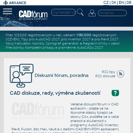
CZ
|
SK
|
EN
|
DE
Přes 123.000 registrovaných u nás, celkem
1.130.000
registrovaných
(CZ+EN)
. Tipy pro
AutoCAD 2027
, pro
Inventor 2027
a pro
Revit 2027
.
Nový
Kalkulátor nosníků
,
Spirograf generátor
a
Regresní křivky
v sekci
Převodníky
.
Kompletní
příkazy
a
proměnné AutoCADu 2027
.
RSS tipy
Diskuzní fórum, poradna
RSS diskuze
?
CAD diskuze, rady, výměna zkušeností
Veřejné diskuzní fórum k CAD
aplikacím - ptejte se na
libovolné otázky týkající se
oboru CAx, podělte se o vaše
znalosti a zkušenosti s
programy AutoCAD, Inventor,
Revit, Fusion, 3ds Max, Vault a s dalšími CAD/BIM/PDM aplikacemi.