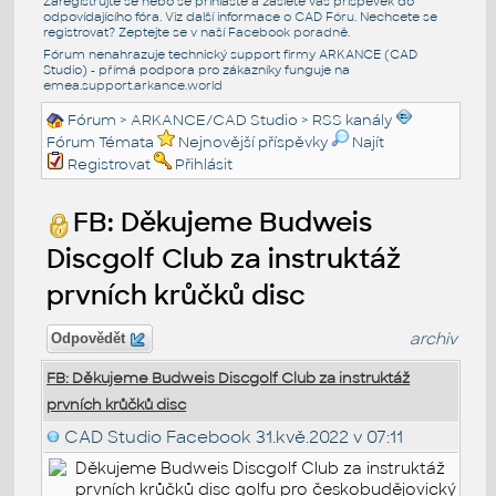
Zaregistrujte se nebo se přihlašte a zašlete váš příspěvek do
odpovídajícího fóra. Viz další informace o
CAD Fóru
. Nechcete se
registrovat? Zeptejte se v naší
Facebook poradně
.
Fórum nenahrazuje technický support firmy ARKANCE (CAD
Studio) - přímá podpora pro zákazníky funguje na
emea.support.arkance.world
Fórum
>
ARKANCE/CAD Studio
>
RSS kanály
Fórum Témata
Nejnovější příspěvky
Najít
Registrovat
Přihlásit
FB: Děkujeme Budweis
Discgolf Club za instruktáž
prvních krůčků disc
archiv
Odpovědět
FB: Děkujeme Budweis Discgolf Club za instruktáž
prvních krůčků disc
CAD Studio Facebook
31.kvě.2022 v 07:11
Děkujeme Budweis Discgolf Club za instruktáž
prvních krůčků disc golfu pro českobudějovický