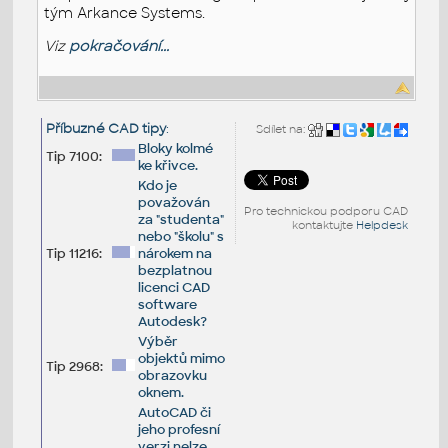
tým Arkance Systems.
Viz
pokračování...
Příbuzné CAD tipy
:
Sdílet na:
Bloky kolmé
Tip 7100:
ke křivce.
Kdo je
považován
Pro technickou podporu CAD
za "studenta"
kontaktujte
Helpdesk
nebo "školu" s
Tip 11216:
nárokem na
bezplatnou
licenci CAD
software
Autodesk?
Výběr
objektů mimo
Tip 2968:
obrazovku
oknem.
AutoCAD či
jeho profesní
verzi nelze