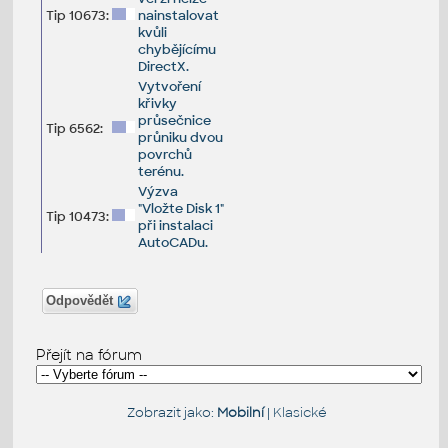
Tip 10673:
nainstalovat
kvůli
chybějícímu
DirectX.
Vytvoření
křivky
průsečnice
Tip 6562:
průniku dvou
povrchů
terénu.
Výzva
"Vložte Disk 1"
Tip 10473:
při instalaci
AutoCADu.
Odpovědět
Přejít na fórum
Zobrazit jako:
Mobilní
|
Klasické