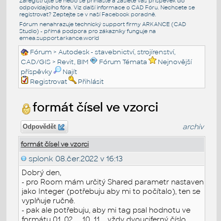
Zaregistrujte se nebo se přihlašte a zašlete váš příspěvek do
odpovídajícího fóra. Viz další informace o
CAD Fóru
. Nechcete se
registrovat? Zeptejte se v naší
Facebook poradně
.
Fórum nenahrazuje technický support firmy ARKANCE (CAD
Studio) - přímá podpora pro zákazníky funguje na
emea.support.arkance.world
Fórum
>
Autodesk - stavebnictví, strojírenství,
CAD/GIS
>
Revit, BIM
Fórum Témata
Nejnovější
příspěvky
Najít
Registrovat
Přihlásit
formát čísel ve vzorci
archiv
Odpovědět
formát čísel ve vzorci
splonk
08.čer.2022 v 16:13
Dobrý den,
- pro Room mám určitý Shared parametr nastaven
jako Integer (potřebuju aby mi to počítalo), ten se
vyplňuje ručně.
- pak ale potřebuju, aby mi tag psal hodnotu ve
formátu 01, 02, ... 10, 11,... vždy dvouciferný číslo