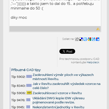
,"---")))))) a takto jsem to dal do 15... a potřebuju
minimalne do 50 :(
diky moc
Sdílet na:
Pro technickou podporu CAD
kontaktujte
Helpdesk
Příbuzné CAD tipy
:
Zaokrouhlení výměr ploch ve výkazech
Tip 5902:
místností Revitu.
Jak v Revitu zaokrouhlit výsledek vzorce na
Tip 8340:
celé číslo?
Tip 5906:
Zaokrouhlovací vzorce v Revitu
Ukládání DWG kopie IDW výkresu
Tip 9476:
pojmenované podle revize.
Tip 9145:
Nekonzistentní jednotky v Revitu