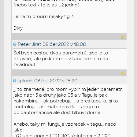
(nebo text - to je asi už jedno)
Je na to prosím nějaký fígl?
Diky
Peter Jirat
08.čer.2022 v 18:08
Šel bych cestou dvou parametrů, sice je to
otravné, ale při kontrole v tabulce se to dá
zvládnout.
splonk
08.čer.2022 v 18:20
jj, to znamená, pro room vyplnim jeden parametr
jako napr 5 a druhy jako 05 a v Tagu je pak
nakombinuji, jak potrebuju.... a pres tabulku si to
kontroluju... asi mate pravdu... sice je to
poloautomatické ale dost blbuvzdorné...
Anebo, taky mi funguje vzorecek v tagu... neco
jako:
if(CisloInteger = 1, "01" if(CisloInteger = 2, "02",. .... .... ...