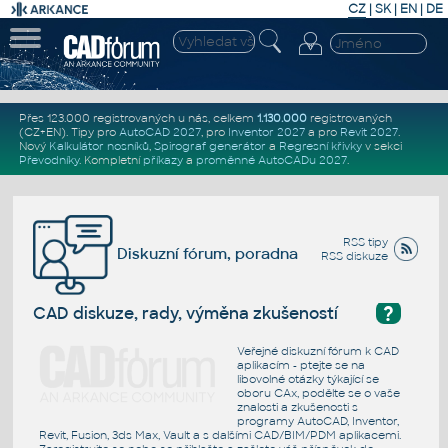
CZ
|
SK
|
EN
|
DE
Přes 123.000 registrovaných u nás, celkem
1.130.000
registrovaných
(CZ+EN)
. Tipy pro
AutoCAD 2027
, pro
Inventor 2027
a pro
Revit 2027
.
Nový
Kalkulátor nosníků
,
Spirograf generátor
a
Regresní křivky
v sekci
Převodníky
.
Kompletní
příkazy
a
proměnné AutoCADu 2027
.
RSS tipy
Diskuzní fórum, poradna
RSS diskuze
?
CAD diskuze, rady, výměna zkušeností
Veřejné diskuzní fórum k CAD
aplikacím - ptejte se na
libovolné otázky týkající se
oboru CAx, podělte se o vaše
znalosti a zkušenosti s
programy AutoCAD, Inventor,
Revit, Fusion, 3ds Max, Vault a s dalšími CAD/BIM/PDM aplikacemi.