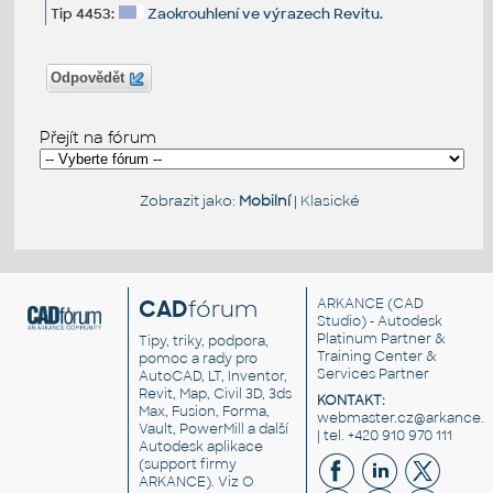
Tip 4453:
Zaokrouhlení ve výrazech Revitu.
Odpovědět
Přejít na fórum
Zobrazit jako:
Mobilní
|
Klasické
CAD
fórum
ARKANCE
(CAD
Studio) - Autodesk
Platinum Partner &
Tipy, triky, podpora,
Training Center &
pomoc a rady pro
Services Partner
AutoCAD, LT, Inventor,
Revit, Map, Civil 3D, 3ds
KONTAKT:
Max, Fusion, Forma,
webmaster.cz@arkance.w
Vault, PowerMill a další
| tel. +420 910 970 111
Autodesk aplikace
(support firmy
ARKANCE). Viz
O