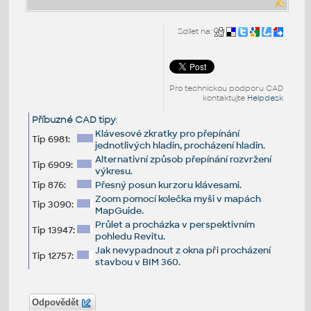
Sdílet na:
Pro technickou podporu CAD
kontaktujte
Helpdesk
Příbuzné CAD tipy
:
Klávesové zkratky pro přepínání
Tip 6981:
jednotlivých hladin, procházení hladin.
Alternativní způsob přepínání rozvržení
Tip 6909:
výkresu.
Tip 876:
Přesný posun kurzoru klávesami.
Zoom pomocí kolečka myši v mapách
Tip 3090:
MapGuide.
Průlet a procházka v perspektivním
Tip 13947:
pohledu Revitu.
Jak nevypadnout z okna při procházení
Tip 12757:
stavbou v BIM 360.
Odpovědět