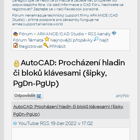
Zaregistrujte se nebo se přihlašte a zašlete váš příspěvek do
odpovídajícího fóra. Viz další informace o
CAD Fóru
. Nechcete se
registrovat? Zeptejte se v naší
Facebook poradně
.
Fórum nenahrazuje technický support firmy ARKANCE (CAD
Studio) - přímá podpora pro zákazníky funguje na
emea.support.arkance.world
Fórum
>
ARKANCE/CAD Studio
>
RSS kanály
Fórum Témata
Nejnovější příspěvky
Najít
Registrovat
Přihlásit
AutoCAD: Procházení hladin
či bloků klávesami (šipky,
PgDn-PgUp)
archiv
Odpovědět
AutoCAD: Procházení hladin či bloků klávesami (šipky,
PgDn-PgUp)
YouTube RSS
19.čer.2022 v 17:02