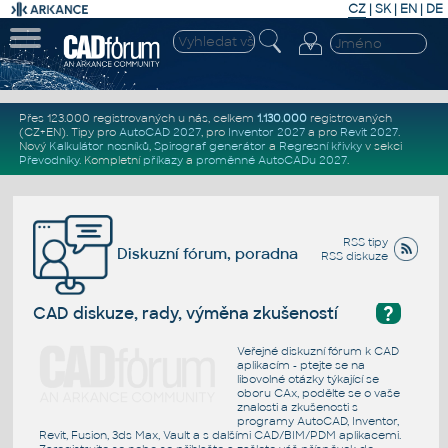
CZ
|
SK
|
EN
|
DE
Přes 123.000 registrovaných u nás, celkem
1.130.000
registrovaných
(CZ+EN)
. Tipy pro
AutoCAD 2027
, pro
Inventor 2027
a pro
Revit 2027
.
Nový
Kalkulátor nosníků
,
Spirograf generátor
a
Regresní křivky
v sekci
Převodníky
.
Kompletní
příkazy
a
proměnné AutoCADu 2027
.
RSS tipy
Diskuzní fórum, poradna
RSS diskuze
?
CAD diskuze, rady, výměna zkušeností
Veřejné diskuzní fórum k CAD
aplikacím - ptejte se na
libovolné otázky týkající se
oboru CAx, podělte se o vaše
znalosti a zkušenosti s
programy AutoCAD, Inventor,
Revit, Fusion, 3ds Max, Vault a s dalšími CAD/BIM/PDM aplikacemi.