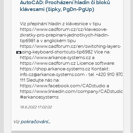
AutoCAD: Procházení hladin či bloků
klávesami (šipky, PgDn-PgUp)
Viz přepínání hladin z klávesnice v tipu
https://www.cadforum.cz/cz/klavesove-
zkratky-pro-prepinani-jednotlivych-hladin-
tip6981 a v anglickém tipu
https://www.cadforum.cz/en/switching-layers-
using-keyboard-shortcuts-tip6982 Více na:
https://www.arkance-systems.cz a
https://www.cadforum.cz Licence software:
https://shop.arkance-systems.cz Kontakt:
info.cz@arkance-systems.com - tel. +420 910 970
111 Sledujte nás na:
https://www.facebook.com/CADstudio a
https://www.linkedin.com/company/CADstudio
#arkancesystems
19.6.2022 17:02:02
Viz
pokračování...