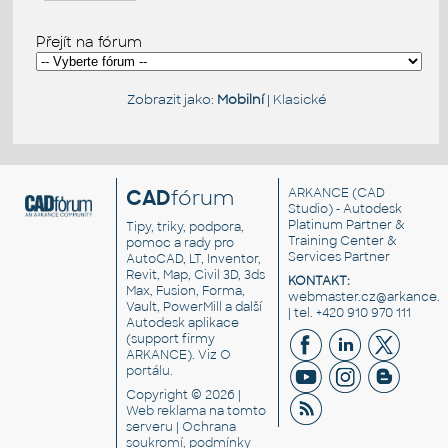
Přejít na fórum
Zobrazit jako:
Mobilní
|
Klasické
CAD
fórum
ARKANCE
(CAD
Studio) - Autodesk
Platinum Partner &
Tipy, triky, podpora,
Training Center &
pomoc a rady pro
Services Partner
AutoCAD, LT, Inventor,
Revit, Map, Civil 3D, 3ds
KONTAKT:
Max, Fusion, Forma,
webmaster.cz@arkance.w
Vault, PowerMill a další
| tel. +420 910 970 111
Autodesk aplikace
(support firmy
ARKANCE). Viz
O
portálu
.
Copyright © 2026 |
Web reklama
na tomto
serveru |
Ochrana
soukromí, podmínky