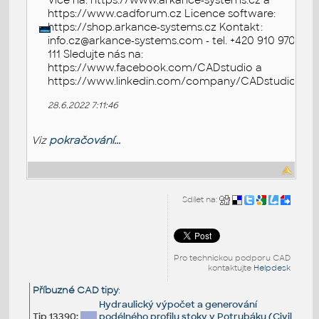
Více na: https://www.arkance-systems.cz a
https://www.cadforum.cz Licence software:
https://shop.arkance-systems.cz Kontakt:
info.cz@arkance-systems.com - tel. +420 910 970
111 Sledujte nás na:
https://www.facebook.com/CADstudio a
https://www.linkedin.com/company/CADstudio
28.6.2022 7:11:46
Viz
pokračování...
Sdílet na:
Pro technickou podporu CAD
kontaktujte
Helpdesk
Příbuzné CAD tipy
:
Hydraulický výpočet a generování
Tip 13390:
podélného profilu stoky v Potrubáku (Civil