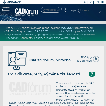
CZ
|
SK
|
EN
|
DE
Přes 123.000 registrovaných u nás, celkem
1.129.000
registrovaných
(CZ+EN)
. Tipy pro
AutoCAD 2027
, pro
Inventor 2027
a pro
Revit 2027
.
Nový
Kalkulátor nosníků
,
Spirograf generátor
a
Regresní křivky
v sekci
Převodníky
.
Kompletní
příkazy
a
proměnné AutoCADu 2027
.
RSS tipy
Diskuzní fórum, poradna
RSS diskuze
?
CAD diskuze, rady, výměna zkušeností
Veřejné diskuzní fórum k CAD
aplikacím - ptejte se na
libovolné otázky týkající se
oboru CAx, podělte se o vaše
znalosti a zkušenosti s
programy AutoCAD, Inventor,
Revit, Fusion, 3ds Max, Vault a s dalšími CAD/BIM/PDM aplikacemi.