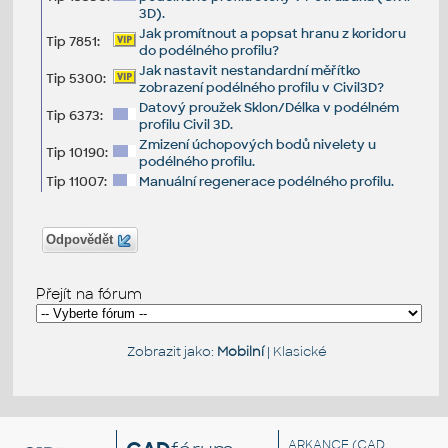
3D).
Jak promítnout a popsat hranu z koridoru
Tip 7851:
do podélného profilu?
Jak nastavit nestandardní měřítko
Tip 5300:
zobrazení podélného profilu v Civil3D?
Datový proužek Sklon/Délka v podélném
Tip 6373:
profilu Civil 3D.
Zmizení úchopových bodů nivelety u
Tip 10190:
podélného profilu.
Tip 11007:
Manuální regenerace podélného profilu.
Odpovědět
Přejít na fórum
Zobrazit jako:
Mobilní
|
Klasické
ARKANCE
(CAD