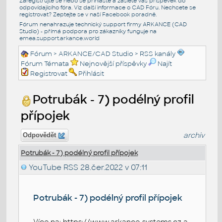
Zaregistrujte se nebo se přihlašte a zašlete váš příspěvek do
odpovídajícího fóra. Viz další informace o
CAD Fóru
. Nechcete se
registrovat? Zeptejte se v naší
Facebook poradně
.
Fórum nenahrazuje technický support firmy ARKANCE (CAD
Studio) - přímá podpora pro zákazníky funguje na
emea.support.arkance.world
Fórum
>
ARKANCE/CAD Studio
>
RSS kanály
Fórum Témata
Nejnovější příspěvky
Najít
Registrovat
Přihlásit
Potrubák - 7) podélný profil
přípojek
archiv
Odpovědět
Potrubák - 7) podélný profil přípojek
YouTube RSS
28.čer.2022 v 07:11
Potrubák - 7) podélný profil přípojek