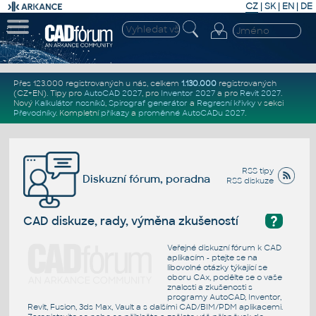
CZ
|
SK
|
EN
|
DE
Přes 123.000 registrovaných u nás, celkem
1.130.000
registrovaných
(CZ+EN)
. Tipy pro
AutoCAD 2027
, pro
Inventor 2027
a pro
Revit 2027
.
Nový
Kalkulátor nosníků
,
Spirograf generátor
a
Regresní křivky
v sekci
Převodníky
.
Kompletní
příkazy
a
proměnné AutoCADu 2027
.
RSS tipy
Diskuzní fórum, poradna
RSS diskuze
?
CAD diskuze, rady, výměna zkušeností
Veřejné diskuzní fórum k CAD
aplikacím - ptejte se na
libovolné otázky týkající se
oboru CAx, podělte se o vaše
znalosti a zkušenosti s
programy AutoCAD, Inventor,
Revit, Fusion, 3ds Max, Vault a s dalšími CAD/BIM/PDM aplikacemi.