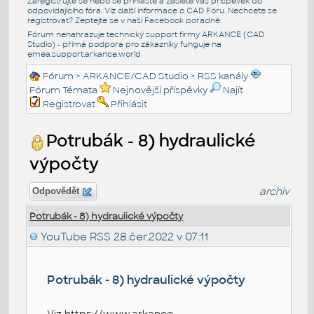
Zaregistrujte se nebo se přihlašte a zašlete váš příspěvek do
odpovídajícího fóra. Viz další informace o
CAD Fóru
. Nechcete se
registrovat? Zeptejte se v naší
Facebook poradně
.
Fórum nenahrazuje technický support firmy ARKANCE (CAD
Studio) - přímá podpora pro zákazníky funguje na
emea.support.arkance.world
Fórum
>
ARKANCE/CAD Studio
>
RSS kanály
Fórum Témata
Nejnovější příspěvky
Najít
Registrovat
Přihlásit
Potrubák - 8) hydraulické
výpočty
archiv
Odpovědět
Potrubák - 8) hydraulické výpočty
YouTube RSS
28.čer.2022 v 07:11
Potrubák - 8) hydraulické výpočty