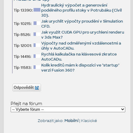
Hydraulický výpočet a generování
Tip 13390:
podélného profilu stoky v Potrubáku (Civil
3D).
Jak urychlit výpočty proudění v Simulation
Tip 10215:
CFD.
Jak využít CUDA GPU pro urychlení renderu
Tip 8526:
v 3ds Max?
Výpočty nad odměřenými vzdálenostmi a
Tip 12001:
úhly v AutoCADu.
Rychlá kalkulačka na klávesové zkratce
Tip 14416:
AutoCADu.
Kolik kreditů mám k dispozici ve "startup"
Tip 11583:
verzi Fusion 360?
Odpovědět
Přejít na fórum
Zobrazit jako:
Mobilní
|
Klasické