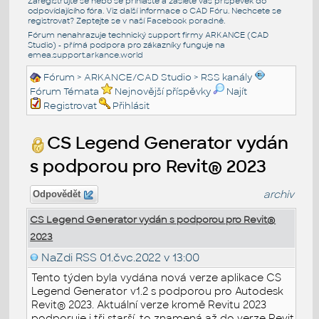
Zaregistrujte se nebo se přihlašte a zašlete váš příspěvek do
odpovídajícího fóra. Viz další informace o
CAD Fóru
. Nechcete se
registrovat? Zeptejte se v naší
Facebook poradně
.
Fórum nenahrazuje technický support firmy ARKANCE (CAD
Studio) - přímá podpora pro zákazníky funguje na
emea.support.arkance.world
Fórum
>
ARKANCE/CAD Studio
>
RSS kanály
Fórum Témata
Nejnovější příspěvky
Najít
Registrovat
Přihlásit
CS Legend Generator vydán
s podporou pro Revit® 2023
archiv
Odpovědět
CS Legend Generator vydán s podporou pro Revit®
2023
NaZdi RSS
01.čvc.2022 v 13:00
Tento týden byla vydána nová verze aplikace CS
Legend Generator v1.2 s podporou pro Autodesk
Revit® 2023. Aktuální verze kromě Revitu 2023
podporuje i tři starší, to znamená až do verze Revit