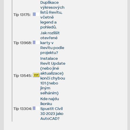
Duplikace
výkresových
listů Revitu,
Tip 13175:
včetně
legend a
pohledů.
Jak rozlišit
otevřené
Tip 13968:
karty v
Revitu podle
projektu?
Instalace
Revit Update
(nebo jiné
aktualizace)
Tip 13545:
končí chybou
101 (nebo
jiným
selháním)
Kde najdu
ikonku
Tip 13304:
Spustit Civil
3D 2023 jako
AutoCAD?