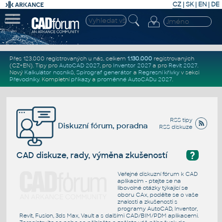
CZ
|
SK
|
EN
|
DE
Přes 123.000 registrovaných u nás, celkem
1.130.000
registrovaných
(CZ+EN)
. Tipy pro
AutoCAD 2027
, pro
Inventor 2027
a pro
Revit 2027
.
Nový
Kalkulátor nosníků
,
Spirograf generátor
a
Regresní křivky
v sekci
Převodníky
.
Kompletní
příkazy
a
proměnné AutoCADu 2027
.
RSS tipy
Diskuzní fórum, poradna
RSS diskuze
?
CAD diskuze, rady, výměna zkušeností
Veřejné diskuzní fórum k CAD
aplikacím - ptejte se na
libovolné otázky týkající se
oboru CAx, podělte se o vaše
znalosti a zkušenosti s
programy AutoCAD, Inventor,
Revit, Fusion, 3ds Max, Vault a s dalšími CAD/BIM/PDM aplikacemi.