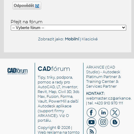
Odpovědět
Přejít na fórum
Zobrazit jako:
Mobilní
|
Klasické
CAD
fórum
ARKANCE
(CAD
Studio) - Autodesk
Platinum Partner &
Tipy, triky, podpora,
Training Center &
pomoc a rady pro
Services Partner
AutoCAD, LT, Inventor,
Revit, Map, Civil 3D, 3ds
KONTAKT:
Max, Fusion, Forma,
webmaster.cz@arkance.w
Vault, PowerMill a další
| tel. +420 910 970 111
Autodesk aplikace
(support firmy
ARKANCE). Viz
O
portálu
.
Copyright © 2026 |
Web reklama
na tomto