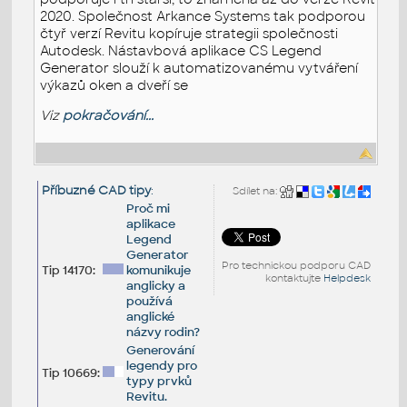
2020. Společnost Arkance Systems tak podporou
čtyř verzí Revitu kopíruje strategii společnosti
Autodesk. Nástavbová aplikace CS Legend
Generator slouží k automatizovanému vytváření
výkazů oken a dveří se
Viz
pokračování...
Příbuzné CAD tipy
:
Sdílet na:
Proč mi
aplikace
Legend
Generator
Pro technickou podporu CAD
Tip 14170:
komunikuje
kontaktujte
Helpdesk
anglicky a
používá
anglické
názvy rodin?
Generování
legendy pro
Tip 10669:
typy prvků
Revitu.