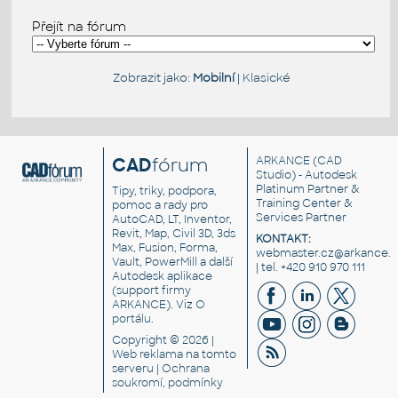
Přejít na fórum
Zobrazit jako:
Mobilní
|
Klasické
CAD
fórum
ARKANCE
(CAD
Studio) - Autodesk
Platinum Partner &
Tipy, triky, podpora,
Training Center &
pomoc a rady pro
Services Partner
AutoCAD, LT, Inventor,
Revit, Map, Civil 3D, 3ds
KONTAKT:
Max, Fusion, Forma,
webmaster.cz@arkance.w
Vault, PowerMill a další
| tel. +420 910 970 111
Autodesk aplikace
(support firmy
ARKANCE). Viz
O
portálu
.
Copyright © 2026 |
Web reklama
na tomto
serveru |
Ochrana
soukromí, podmínky