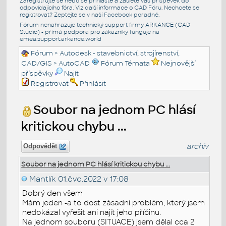
Zaregistrujte se nebo se přihlašte a zašlete váš příspěvek do
odpovídajícího fóra. Viz další informace o
CAD Fóru
. Nechcete se
registrovat? Zeptejte se v naší
Facebook poradně
.
Fórum nenahrazuje technický support firmy ARKANCE (CAD
Studio) - přímá podpora pro zákazníky funguje na
emea.support.arkance.world
Fórum
>
Autodesk - stavebnictví, strojírenství,
CAD/GIS
>
AutoCAD
Fórum Témata
Nejnovější
příspěvky
Najít
Registrovat
Přihlásit
Soubor na jednom PC hlásí
kritickou chybu ...
archiv
Odpovědět
Soubor na jednom PC hlásí kritickou chybu ...
Mantlík
01.čvc.2022 v 17:08
Dobrý den všem
Mám jeden -a to dost zásadní problém, který jsem
nedokázal vyřešit ani najít jeho příčinu.
Na jednom souboru (SITUACE) jsem dělal cca 2