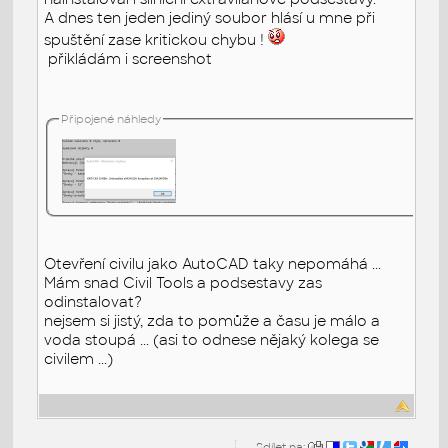
A dnes ten jeden jediný soubor hlásí u mne při
spuštění zase kritickou chybu !
přikládám i screenshot
Připojené náhledy
Otevření civilu jako AutoCAD taky nepomáhá ...
Mám snad Civil Tools a podsestavy zas
odinstalovat?
nejsem si jistý, zda to pomůže a času je málo a
voda stoupá ... (asi to odnese nějaký kolega se
civilem ...)
Sdílet na: