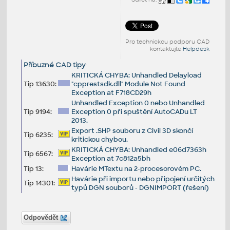
Pro technickou podporu CAD
kontaktujte
Helpdesk
Příbuzné CAD tipy
:
KRITICKÁ CHYBA: Unhandled Delayload
Tip 13630:
"cpprestsdk.dll" Module Not Found
Exception at F718CD29h
Unhandled Exception 0 nebo Unhandled
Tip 9194:
Exception 0 při spuštění AutoCADu LT
2013.
Export .SHP souboru z Civil 3D skončí
Tip 6235:
kritickou chybou.
KRITICKÁ CHYBA: Unhandled e06d7363h
Tip 6567:
Exception at 7c812a5bh
Tip 13:
Havárie MTextu na 2-procesorovém PC.
Havárie při importu nebo připojení určitých
Tip 14301:
typů DGN souborů - DGNIMPORT (řešení)
Odpovědět