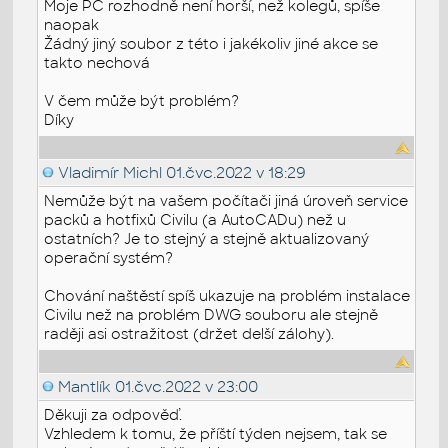
Moje PC rozhodně není horší, než kolegů, spíše
naopak
Žádný jiný soubor z této i jakékoliv jiné akce se
takto nechová
V čem může být problém?
Díky
Vladimír Michl
01.čvc.2022 v 18:29
Nemůže být na vašem počítači jiná úroveň service
packů a hotfixů Civilu (a AutoCADu) než u
ostatních? Je to stejný a stejně aktualizovaný
operační systém?
Chování naštěstí spíš ukazuje na problém instalace
Civilu než na problém DWG souboru ale stejně
raději asi ostražitost (držet delší zálohy).
Mantlík
01.čvc.2022 v 23:00
Děkuji za odpověď.
Vzhledem k tomu, že příští týden nejsem, tak se