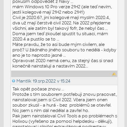
pokusím odpovědět z hlavy ...
mám Windows 10 Pro verze 21H2 (ale teď nevím,
jestli kolegové mají 21H2 nebo 21H1)
Civil je 2020.6?, jiní kolegové mají myslím 2020.4,
dva už mají čerstvě civil 2022. Na 2022 přejdeme
všichni, ale zatím byl takový fofr, že nebyl čas ...
Doma jsem teď zkoušel spustit tu situaci, mám
2020.4 a pustilo se to ...
Máte pravdu, že to asi bude mým civilem, ale
proč? U žádného jiného souboru to nedělá - kdyby
ano je to naprosto jasné ...
Opravovat 2020 nemá cenu, za stejný čas si snad
konečně nainstaluji a nastavím 2022...
Mantlík
19.srp.2022 v 15:24
Tak opět počase znovu ...
Protože s tím souborem potřebuji znovu pracovat,
nainstaloval jsem si Civil 2022. Včera jsem onen
soubor zkusil - a hurá - bez problémů se otevřel.
Nic jsem s ním dál nedělal a zavřel ho.
Pak jsem nainstaloval Civil Tools a po problémech s
Holixou (vyřešeno za pomoci helpdesku - děkuji),
nainstaloval i silniční extravilánové podsestavy.