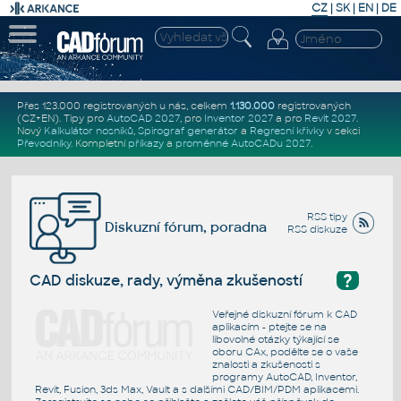
CZ
|
SK
|
EN
|
DE
Přes 123.000 registrovaných u nás, celkem
1.130.000
registrovaných
(CZ+EN)
. Tipy pro
AutoCAD 2027
, pro
Inventor 2027
a pro
Revit 2027
.
Nový
Kalkulátor nosníků
,
Spirograf generátor
a
Regresní křivky
v sekci
Převodníky
.
Kompletní
příkazy
a
proměnné AutoCADu 2027
.
RSS tipy
Diskuzní fórum, poradna
RSS diskuze
?
CAD diskuze, rady, výměna zkušeností
Veřejné diskuzní fórum k CAD
aplikacím - ptejte se na
libovolné otázky týkající se
oboru CAx, podělte se o vaše
znalosti a zkušenosti s
programy AutoCAD, Inventor,
Revit, Fusion, 3ds Max, Vault a s dalšími CAD/BIM/PDM aplikacemi.