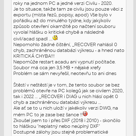
roky na jednom PC a jedné verzi Civilu - 2020.
Je to situace, takže tam ze civilu jsou pouze věci z
exportu (místa řezů, popisy, apod) Vše bylo v
pořádku až do minulého týdne, kdy jakýkoliv
způsob otevření okamžitě po načtení souboru
vyvolal hlášku o kritické chybě a následně
civil/acad spadl ....
Nepomohlo žádné čištění, _RECOVER nahlásil 0
chyb, zachráněnou databázi výkresu - a hned nato
KRITICKÁ CHYBA!!!
Nepomůže restart acadu ani vypnutí počítače.
Soubor má cca jen 3,5 MB + nějaké xrefy
Problém se sám nevyřešil, neotevřu to ani dnes
Štěstí v neštěstí je v tom, že tento soubor se bez
problémů otevře na PC kolegů jak se civilem 2020,
tak i 2022 ... _RECOVER i DIAG u nich hlásí opět 0
chyb a zachráněnou databázi výkresu ...
Ale ať se to u nich uloží v jakékoliv verzi DWG, na
mém PC to je zase bez šance !!
Zkoušel jsem to i přes DXF (2018 i 2010) - skončilo
to hláškou "neplatný nebo neúplný DXF"
Dostupné zálohy jsou stejně problematické