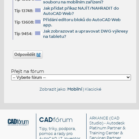
souboru na mobilním zařízení?
Jak přidat příkaz NAJÍT/NAHRADIT do
Tip 13748:
AutoCAD Web?
Přidání editoru bloků do AutoCAD Web
Tip 13608:
app.
Jak zobrazovat a upravovat DWG výkresy
Tip 9454:
na tabletu?
Odpovědět
Přejít na fórum
Zobrazit jako:
Mobilní
|
Klasické
CAD
fórum
ARKANCE
(CAD
Studio) - Autodesk
Platinum Partner &
Tipy, triky, podpora,
Training Center &
pomoc a rady pro
Services Partner
AutoCAD, LT, Inventor,