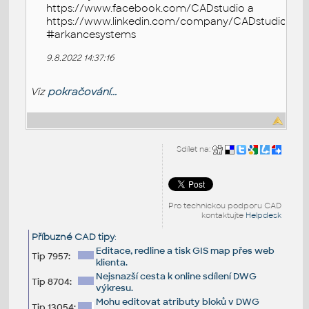
https://www.facebook.com/CADstudio a
https://www.linkedin.com/company/CADstudio
#arkancesystems
9.8.2022 14:37:16
Viz
pokračování...
Sdílet na:
Pro technickou podporu CAD
kontaktujte
Helpdesk
Příbuzné CAD tipy
:
Editace, redline a tisk GIS map přes web
Tip 7957:
klienta.
Nejsnazší cesta k online sdílení DWG
Tip 8704:
výkresu.
Mohu editovat atributy bloků v DWG
Tip 13054: