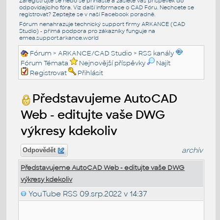
Zaregistrujte se nebo se přihlašte a zašlete váš příspěvek do
odpovídajícího fóra. Viz další informace o
CAD Fóru
. Nechcete se
registrovat? Zeptejte se v naší
Facebook poradně
.
Fórum nenahrazuje technický support firmy ARKANCE (CAD
Studio) - přímá podpora pro zákazníky funguje na
emea.support.arkance.world
Fórum
>
ARKANCE/CAD Studio
>
RSS kanály
Fórum Témata
Nejnovější příspěvky
Najít
Registrovat
Přihlásit
Představujeme AutoCAD
Web - editujte vaše DWG
výkresy kdekoliv
archiv
Odpovědět
Představujeme AutoCAD Web - editujte vaše DWG
výkresy kdekoliv
YouTube RSS
09.srp.2022 v 14:37