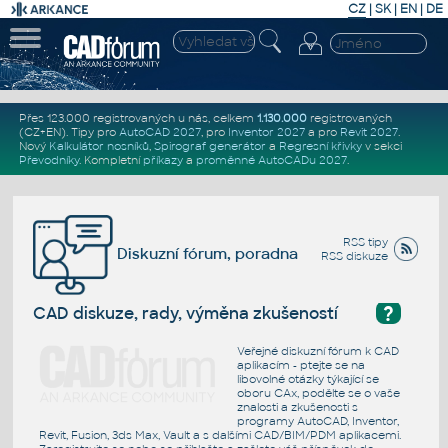
CZ
|
SK
|
EN
|
DE
Přes 123.000 registrovaných u nás, celkem
1.130.000
registrovaných
(CZ+EN)
. Tipy pro
AutoCAD 2027
, pro
Inventor 2027
a pro
Revit 2027
.
Nový
Kalkulátor nosníků
,
Spirograf generátor
a
Regresní křivky
v sekci
Převodníky
.
Kompletní
příkazy
a
proměnné AutoCADu 2027
.
RSS tipy
Diskuzní fórum, poradna
RSS diskuze
?
CAD diskuze, rady, výměna zkušeností
Veřejné diskuzní fórum k CAD
aplikacím - ptejte se na
libovolné otázky týkající se
oboru CAx, podělte se o vaše
znalosti a zkušenosti s
programy AutoCAD, Inventor,
Revit, Fusion, 3ds Max, Vault a s dalšími CAD/BIM/PDM aplikacemi.