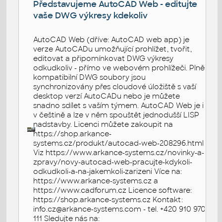
Představujeme AutoCAD Web - editujte
vaše DWG výkresy kdekoliv
AutoCAD Web (dříve: AutoCAD web app) je
verze AutoCADu umožňující prohlížet, tvořit,
editovat a připomínkovat DWG výkresy
odkudkoliv - přímo ve webovém prohlížeči. Plně
kompatibilní DWG soubory jsou
synchronizovány přes cloudové úložiště s vaší
desktop verzí AutoCADu nebo je můžete
snadno sdílet s vaším týmem. AutoCAD Web je i
v češtině a lze v něm spouštět jednodušší LISP
nadstavby. Licenci můžete zakoupit na
https://shop.arkance-
systems.cz/produkt/autocad-web-208296.html
Viz https://www.arkance-systems.cz/novinky-a-
zpravy/novy-autocad-web-pracujte-kdykoli-
odkudkoli-a-na-jakemkoli-zarizeni Více na:
https://www.arkance-systems.cz a
https://www.cadforum.cz Licence software:
https://shop.arkance-systems.cz Kontakt:
info.cz@arkance-systems.com - tel. +420 910 970
111 Sledujte nás na: