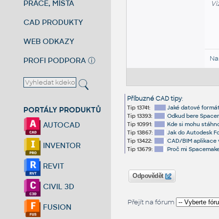
PRÁCE, MÍSTA
Vi
CAD PRODUKTY
WEB ODKAZY
Na
PROFI PODPORA
ⓘ
Příbuzné CAD tipy
:
Tip 13741:
Jaké datové formá
PORTÁLY PRODUKTŮ
Tip 13393:
Odkud bere Spacem
AUTOCAD
Tip 10991:
Kde si mohu stáhno
Tip 13867:
Jak do Autodesk F
Tip 13422:
CAD/BIM aplikace 
INVENTOR
Tip 13679:
Proč mi Spacemaker
REVIT
Odpovědět
CIVIL 3D
Přejít na fórum
FUSION