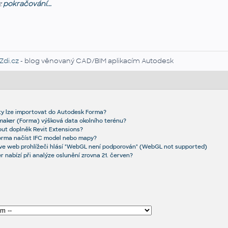
z
pokračování...
Zdi.cz
- blog věnovaný CAD/BIM aplikacím Autodesk
ty lze importovat do Autodesk Forma?
aker (Forma) výšková data okolního terénu?
ut doplněk Revit Extensions?
orma načíst IFC model nebo mapy?
ve web prohlížeči hlásí "WebGL není podporován" (WebGL not supported)
 nabízí při analýze oslunění zrovna 21. červen?