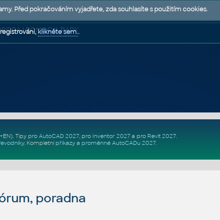
lamy. Před pokračováním vyjadřete, zda souhlasíte s použitím cookies.
 PODPORA | POMOC A RADY
registrováni,
klikněte sem.
.
Z+EN)
. Tipy pro
AutoCAD 2027
, pro
Inventor 2027
a pro
Revit 2027
.
řevodníky
.
Kompletní
příkazy
a
proměnné AutoCADu 2027
.
fórum, poradna