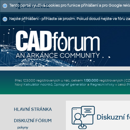
Tento portál využívá cookies pro funkce přihlášení a pro Google rek
CAD FÓRUM - TIPY A TRIKY | UTILITY | DISKUZE | BLOKY |
Nejste přihlášeni - přihlaste se prosím. Pokud dosud nejste ve fóru za
Přes 123.000 registrovaných u nás, celkem
1.130.000
registrovaných (C
Nový
Kalkulátor nosníků
,
Spirograf generátor
a
Regresní křivky
v sekci
P
HLAVNÍ STRÁNKA
Diskuzní 
DISKUZNÍ FÓRUM
pokyny