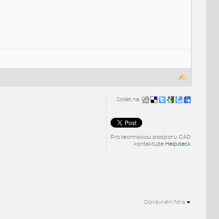
Sdílet na:
Pro technickou podporu CAD
kontaktujte
Helpdesk
Oprávnění fóra