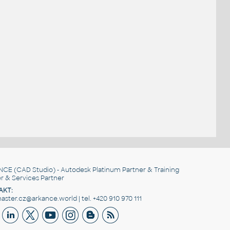
NCE
(CAD Studio) - Autodesk Platinum Partner & Training
r & Services Partner
AKT:
ster.cz@arkance.world | tel. +420 910 970 111