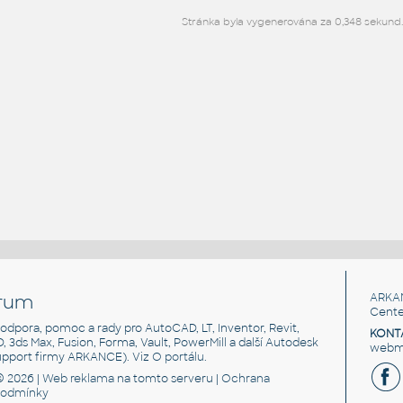
Stránka byla vygenerována za 0,348 sekund.
rum
ARKA
Cente
, podpora, pomoc a rady pro AutoCAD, LT, Inventor, Revit,
KONT
3D, 3ds Max, Fusion, Forma, Vault, PowerMill a další Autodesk
webma
support firmy ARKANCE). Viz
O portálu
.
© 2026 |
Web reklama
na tomto serveru |
Ochrana
podmínky