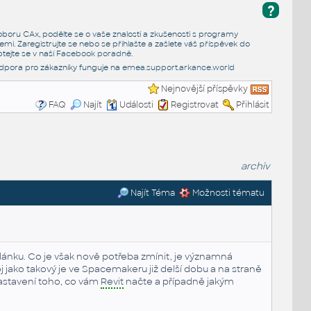
?
e oboru CAx, podělte se o vaše znalosti a zkušenosti s programy
emi. Zaregistrujte se nebo se přihlašte a zašlete váš příspěvek do
tejte se v naší
Facebook poradně
.
dpora pro zákazníky funguje na
emea.support.arkance.world
Nejnovější příspěvky
FAQ
Najít
Události
Registrovat
Přihlásit
archiv
Najít Téma
Možnosti tématu
ánku. Co je však nově potřeba zmínit, je významná
oj jako takový je ve Spacemakeru již delší dobu a na straně
astavení toho, co vám
Revit
načte a případně jakým