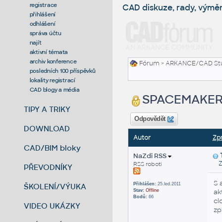
registrace
CAD diskuze, rady, výmě
přihlášení
odhlášení
správa účtu
najít
aktivní témata
archiv konference
Fórum
>
ARKANCE/CAD St
posledních 100 příspěvků
lokality registrací
CAD blogy a média
SPACEMAKER –
TIPY A TRIKY
Odpovědět
DOWNLOAD
Autor
Zp
CAD/BIM bloky
NaZdi RSS
Zas
RSS roboti
PŘEVODNÍKY
S 
Přihlášen:
25.led.2011
ŠKOLENÍ/VÝUKA
Stav:
Offline
ak
Bodů:
66
cl
VIDEO UKÁZKY
zp