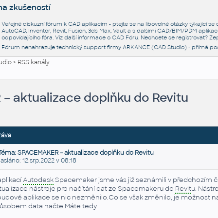
na zkušeností
Veřejné diskuzní fórum k CAD aplikacím - ptejte se na libovolné otázky týkající s
AutoCAD, Inventor, Revit, Fusion, 3ds Max, Vault a s dalšími CAD/BIM/PDM aplikac
odpovídajícího fóra. Viz další informace o
CAD Fóru
. Nechcete se registrovat? Zep
Fórum nenahrazuje technický support firmy ARKANCE (CAD Studio) - přímá po
udio
>
RSS kanály
 aktualizace doplňku do Revitu
ráva
Téma: SPACEMAKER – aktualizace doplňku do Revitu
láno: 12.srp.2022 v 08:18
aplikací
Autodesk
Spacemaker jsme vás již seznámili v předchozím čl
tualizace nástroje pro načítání dat ze Spacemakeru do
Revit
u. Nástr
oudové aplikace se nic nezměnilo.Co se však změnilo, je možnost n
ůsobem data načte.Máte tedy