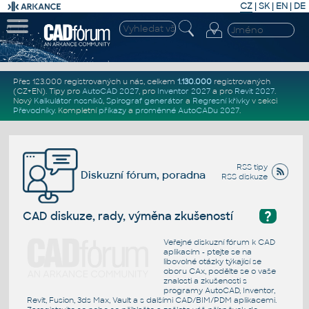
CZ
|
SK
|
EN
|
DE
Přes 123.000 registrovaných u nás, celkem
1.130.000
registrovaných
(CZ+EN)
. Tipy pro
AutoCAD 2027
, pro
Inventor 2027
a pro
Revit 2027
.
Nový
Kalkulátor nosníků
,
Spirograf generátor
a
Regresní křivky
v sekci
Převodníky
.
Kompletní
příkazy
a
proměnné AutoCADu 2027
.
RSS tipy
Diskuzní fórum, poradna
RSS diskuze
?
CAD diskuze, rady, výměna zkušeností
Veřejné diskuzní fórum k CAD
aplikacím - ptejte se na
libovolné otázky týkající se
oboru CAx, podělte se o vaše
znalosti a zkušenosti s
programy AutoCAD, Inventor,
Revit, Fusion, 3ds Max, Vault a s dalšími CAD/BIM/PDM aplikacemi.