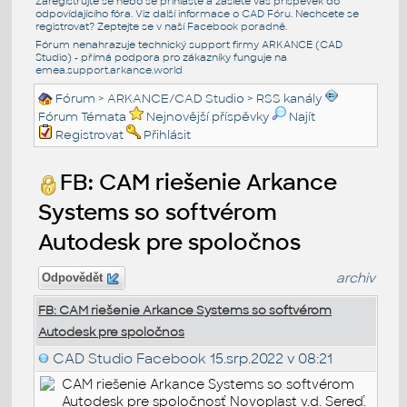
Zaregistrujte se nebo se přihlašte a zašlete váš příspěvek do
odpovídajícího fóra. Viz další informace o
CAD Fóru
. Nechcete se
registrovat? Zeptejte se v naší
Facebook poradně
.
Fórum nenahrazuje technický support firmy ARKANCE (CAD
Studio) - přímá podpora pro zákazníky funguje na
emea.support.arkance.world
Fórum
>
ARKANCE/CAD Studio
>
RSS kanály
Fórum Témata
Nejnovější příspěvky
Najít
Registrovat
Přihlásit
FB: CAM riešenie Arkance
Systems so softvérom
Autodesk pre spoločnos
archiv
Odpovědět
FB: CAM riešenie Arkance Systems so softvérom
Autodesk pre spoločnos
CAD Studio Facebook
15.srp.2022 v 08:21
CAM riešenie Arkance Systems so softvérom
Autodesk pre spoločnosť Novoplast v.d. Sereď.