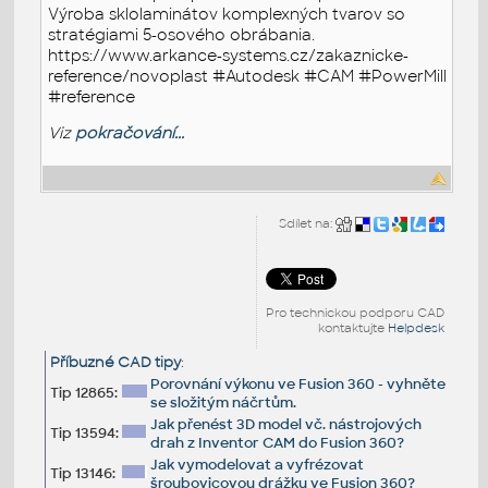
Výroba sklolaminátov komplexných tvarov so
stratégiami 5-osového obrábania.
https://www.arkance-systems.cz/zakaznicke-
reference/novoplast #Autodesk #CAM #PowerMill
#reference
Viz
pokračování...
Sdílet na:
Pro technickou podporu CAD
kontaktujte
Helpdesk
Příbuzné CAD tipy
:
Porovnání výkonu ve Fusion 360 - vyhněte
Tip 12865:
se složitým náčrtům.
Jak přenést 3D model vč. nástrojových
Tip 13594:
drah z Inventor CAM do Fusion 360?
Jak vymodelovat a vyfrézovat
Tip 13146:
šroubovicovou drážku ve Fusion 360?