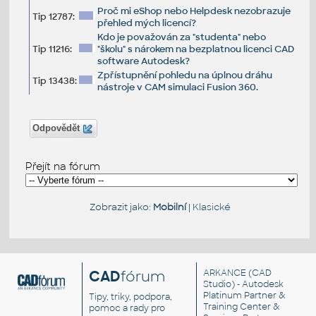
Proč mi eShop nebo Helpdesk nezobrazuje
Tip 12787:
přehled mých licencí?
Kdo je považován za "studenta" nebo
Tip 11216:
"školu" s nárokem na bezplatnou licenci CAD
software Autodesk?
Zpřístupnění pohledu na úplnou dráhu
Tip 13438:
nástroje v CAM simulaci Fusion 360.
Odpovědět
Přejít na fórum
Zobrazit jako:
Mobilní
|
Klasické
CAD
fórum
ARKANCE
(CAD
Studio) - Autodesk
Platinum Partner &
Tipy, triky, podpora,
Training Center &
pomoc a rady pro