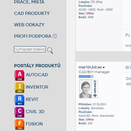
PRÁCE, MÍSTA
Lokalita:
ČR (Pha)
Používám:
ACAD ->2021, Revit ->2022
CAD PRODUKTY
Stav:
Offline
Bodů:
3946
WEB ODKAZY
PJ
PROFI PODPORA
ⓘ
ww
PORTÁLY PRODUKTŮ
martin.biras
Z
CAD/BIM manager
AUTOCAD
Do
do
INVENTOR
REVIT
Přihlášen:
07.říj.2013
Lokalita:
Slovensko
CIVIL 3D
Používám:
AutoCAD, Revit, Navisworks
Stav:
Offline
FUSION
Bodů:
104