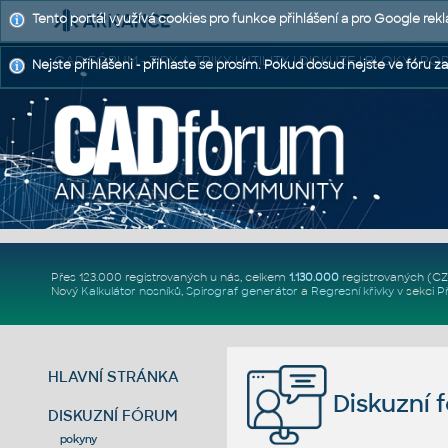
Tento portál využívá cookies pro funkce přihlášení a pro Google rek
CAD FÓRUM - TIPY A TRIKY | UTILITY | DISKUZE | BLOKY |
Nejste přihlášeni - přihlaste se prosím. Pokud dosud nejste ve fóru za
Přes 123.000 registrovaných u nás, celkem
1.130.000
registrovaných (C
Nový
Kalkulátor nosníků
,
Spirograf generátor
a
Regresní křivky
v sekci
P
HLAVNÍ STRÁNKA
Diskuzní 
DISKUZNÍ FÓRUM
pokyny