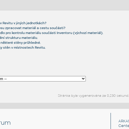
v Revitu v jiných jednotkách?
kresu zpracovat materiál a cestu součásti?
idlo pro kontrolu materiálu součásti Inventoru (výchozí materiál).
ění strukturu materiálu.
 některé stěny průhledné.
y stěn v místnostech Revitu.
Stránka byla vygenerována za 0,230 sekund
rum
ARKA
Cente