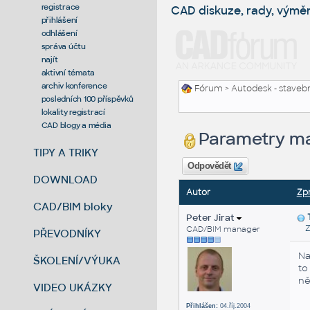
registrace
CAD diskuze, rady, výmě
přihlášení
odhlášení
správa účtu
najít
aktivní témata
archiv konference
Fórum
>
Autodesk - stavebni
posledních 100 příspěvků
lokality registrací
CAD blogy a média
Parametry ma
TIPY A TRIKY
Odpovědět
DOWNLOAD
Autor
Zp
CAD/BIM bloky
Peter Jirat
Zas
CAD/BIM manager
PŘEVODNÍKY
Na
ŠKOLENÍ/VÝUKA
to
ně
VIDEO UKÁZKY
Přihlášen:
04.říj.2004