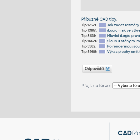
Příbuzné CAD tipy
:
Tip 12621:
Jak zadat rozměry 
Tip 10851:
iLogic - jak ve vý
Tip 8631:
Mluvící iLogic prav
Tip 14626:
Sloup u stěny mi m
Tip 3382:
Po renderingu jsou
Tip 8988:
Výkaz plochy omítk
Odpovědět
Přejít na fórum
CAD
fó