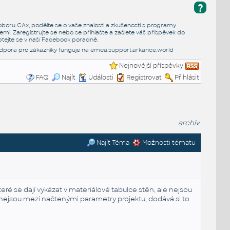
?
e oboru CAx, podělte se o vaše znalosti a zkušenosti s programy
emi. Zaregistrujte se nebo se přihlašte a zašlete váš příspěvek do
tejte se v naší
Facebook poradně
.
dpora pro zákazníky funguje na
emea.support.arkance.world
Nejnovější příspěvky
FAQ
Najít
Události
Registrovat
Přihlásit
archiv
Najít Téma
Možnosti tématu
eré se dají vykázat v materiálové tabulce stěn, ale nejsou
 nejsou mezi načtenými parametry projektu, dodává si to