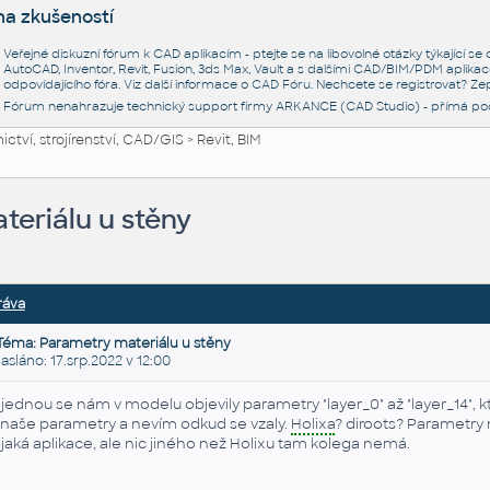
na zkušeností
Veřejné diskuzní fórum k CAD aplikacím - ptejte se na libovolné otázky týkající s
AutoCAD, Inventor, Revit, Fusion, 3ds Max, Vault a s dalšími CAD/BIM/PDM aplikac
odpovídajícího fóra. Viz další informace o
CAD Fóru
. Nechcete se registrovat? Zep
Fórum nenahrazuje technický support firmy ARKANCE (CAD Studio) - přímá po
ctví, strojírenství, CAD/GIS
>
Revit, BIM
teriálu u stěny
ráva
Téma: Parametry materiálu u stěny
láno: 17.srp.2022 v 12:00
jednou se nám v modelu objevily parametry "layer_0" až "layer_14", kt
 naše parametry a nevím odkud se vzaly.
Holixa
? diroots? Parametry
jaká aplikace, ale nic jiného než Holixu tam kolega nemá.