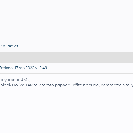
w.jirat.cz
asláno: 17.srp.2022 v 12:46
brý den p. Jirát,
plnok
Holixa
T4R to v tomto prípade určite nebude, parametre s taký