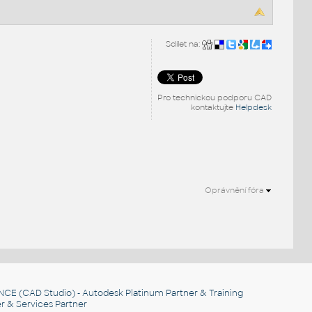
Sdílet na:
Pro technickou podporu CAD
kontaktujte
Helpdesk
Oprávnění fóra
.
NCE
(CAD Studio) - Autodesk Platinum Partner & Training
r & Services Partner