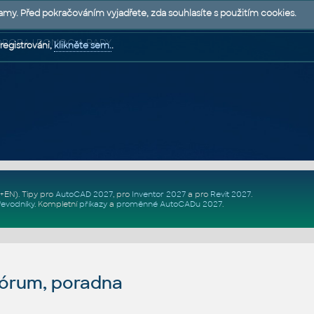
lamy. Před pokračováním vyjadřete, zda souhlasíte s použitím cookies.
 PODPORA | POMOC A RADY
registrováni,
klikněte sem.
.
Z+EN)
. Tipy pro
AutoCAD 2027
, pro
Inventor 2027
a pro
Revit 2027
.
řevodníky
.
Kompletní
příkazy
a
proměnné AutoCADu 2027
.
fórum, poradna