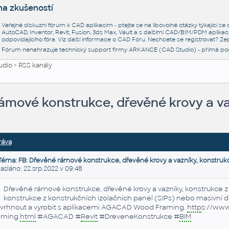
na zkušeností
Veřejné diskuzní fórum k CAD aplikacím - ptejte se na libovolné otázky týkající s
AutoCAD, Inventor, Revit, Fusion, 3ds Max, Vault a s dalšími CAD/BIM/PDM aplikac
odpovídajícího fóra. Viz další informace o
CAD Fóru
. Nechcete se registrovat? Zep
Fórum nenahrazuje technický support firmy ARKANCE (CAD Studio) - přímá po
udio
>
RSS kanály
ámové konstrukce, dřevěné krovy a va
ráva
Téma: FB: Dřevěné rámové konstrukce, dřevěné krovy a vazníky, konstruk
láno: 22.srp.2022 v 09:48
Dřevěné rámové konstrukce, dřevěné krovy a vazníky, konstrukce 
konstrukce z konstrukčních izolačních panel (SIPs) nebo masivní
vrhnout a vyrobit s aplikacemi AGACAD Wood Framing.
http
s://www
aming.
html
#AGACAD #
Revit
#DreveneKonstrukce #
BIM