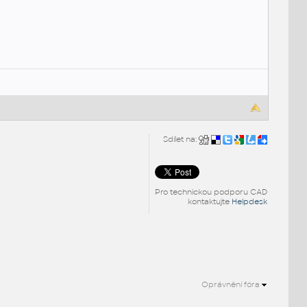
Sdílet na:
Pro technickou podporu CAD
kontaktujte
Helpdesk
Oprávnění fóra