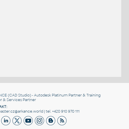
NCE
(CAD Studio) - Autodesk Platinum Partner & Training
r & Services Partner
AKT:
ster.cz@arkance.world | tel. +420 910 970 111