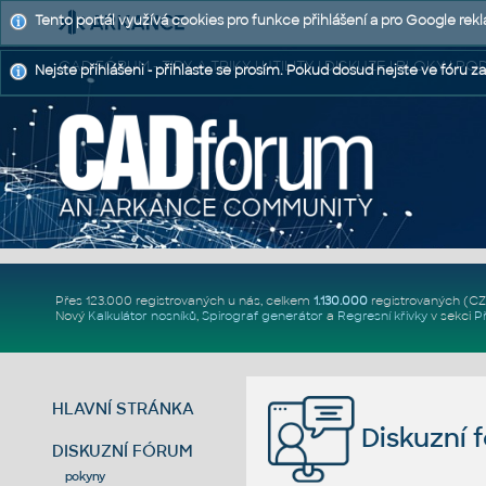
Tento portál využívá cookies pro funkce přihlášení a pro Google rek
CAD FÓRUM - TIPY A TRIKY | UTILITY | DISKUZE | BLOKY |
Nejste přihlášeni - přihlaste se prosím. Pokud dosud nejste ve fóru za
Přes 123.000 registrovaných u nás, celkem
1.130.000
registrovaných (C
Nový
Kalkulátor nosníků
,
Spirograf generátor
a
Regresní křivky
v sekci
P
HLAVNÍ STRÁNKA
Diskuzní 
DISKUZNÍ FÓRUM
pokyny