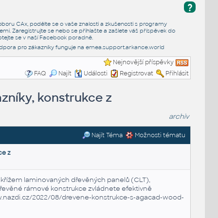
?
e oboru CAx, podělte se o vaše znalosti a zkušenosti s programy
emi. Zaregistrujte se nebo se přihlašte a zašlete váš příspěvek do
tejte se v naší
Facebook poradně
.
dpora pro zákazníky funguje na
emea.support.arkance.world
Nejnovější příspěvky
FAQ
Najít
Události
Registrovat
Přihlásit
zníky, konstrukce z
archiv
Najít Téma
Možnosti tématu
ce z
z křížem laminovaných dřevěných panelů (CLT),
 dřevěné rámové konstrukce zvládnete efektivně
.nazdi.cz/2022/08/drevene-konstrukce-s-agacad-wood-