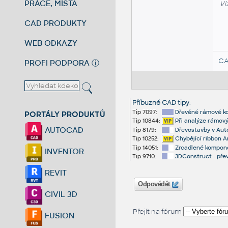
PRÁCE, MÍSTA
Vi
CAD PRODUKTY
WEB ODKAZY
CA
PROFI PODPORA
ⓘ
Příbuzné CAD tipy
:
Tip 7097:
Dřevěné rámové ko
PORTÁLY PRODUKTŮ
Tip 10844:
Při analýze rámový
AUTOCAD
Tip 8179:
Dřevostavby v Au
Tip 10252:
Chybějící ribbon A
Tip 14051:
Zrcadlené kompone
INVENTOR
Tip 9710:
3DConstruct - přev
REVIT
Odpovědět
CIVIL 3D
Přejít na fórum
FUSION