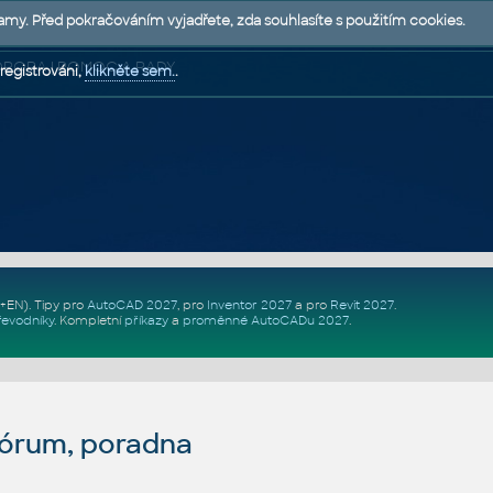
lamy. Před pokračováním vyjadřete, zda souhlasíte s použitím cookies.
 PODPORA | POMOC A RADY
registrováni,
klikněte sem.
.
Z+EN)
. Tipy pro
AutoCAD 2027
, pro
Inventor 2027
a pro
Revit 2027
.
řevodníky
.
Kompletní
příkazy
a
proměnné AutoCADu 2027
.
fórum, poradna