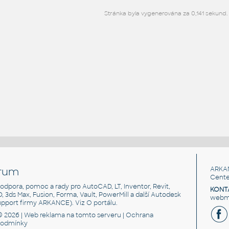
Stránka byla vygenerována za 0,141 sekund.
rum
ARKA
Cente
, podpora, pomoc a rady pro AutoCAD, LT, Inventor, Revit,
KONT
3D, 3ds Max, Fusion, Forma, Vault, PowerMill a další Autodesk
webma
support firmy ARKANCE). Viz
O portálu
.
© 2026 |
Web reklama
na tomto serveru |
Ochrana
podmínky