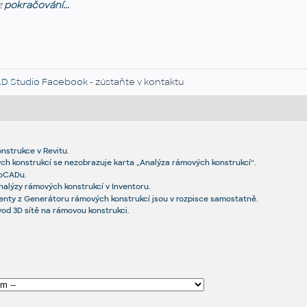
z
pokračování...
D Studio Facebook
- zústaňte v kontaktu
nstrukce v Revitu.
ch konstrukcí se nezobrazuje karta „Analýza rámových konstrukcí“.
toCADu.
nalýzy rámových konstrukcí v Inventoru.
nty z Generátoru rámových konstrukcí jsou v rozpisce samostatně.
od 3D sítě na rámovou konstrukci.