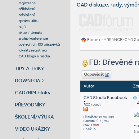
registrace
CAD diskuze, rady, výmě
přihlášení
odhlášení
správa účtu
najít
aktivní témata
archiv konference
Fórum
>
ARKANCE/CAD St
posledních 100 příspěvků
lokality registrací
CAD blogy a média
FB: Dřevěné r
TIPY A TRIKY
Odpovědět
DOWNLOAD
Autor
Zp
CAD/BIM bloky
CAD Studio Facebook
Zas
PŘEVODNÍKY
RSS roboti
ŠKOLENÍ/VÝUKA
Přihlášen:
19.pro.2016
Lokalita:
ČR (Pha)
na
Stav:
Offline
VIDEO UKÁZKY
Bodů:
-5
fr