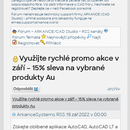
Zaregistrujte se nebo se přihlašte a zašlete váš příspěvek do
odpovídajícího fóra. Viz další informace o
CAD Fóru
. Nechcete se
registrovat? Zeptejte se v naší
Facebook poradně
.
Fórum nenahrazuje technický support firmy ARKANCE (CAD
Studio) - přímá podpora pro zákazníky funguje na
emea.support.arkance.world
Fórum
>
ARKANCE/CAD Studio
>
RSS kanály
Fórum Témata
Nejnovější příspěvky
Najít
Registrovat
Přihlásit
Využijte rychlé promo akce v
září – 15% sleva na vybrané
produkty Au
archiv
Odpovědět
Využijte rychlé promo akce v září – 15% sleva na vybrané
produkty Au
ArkanceSystems RSS
19.zář.2022 v 00:00
Získejte oblíbené aplikace AutoCAD, AutoCAD LT a