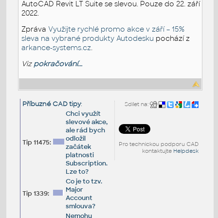
AutoCAD Revit LT Suite se slevou. Pouze do 22. září
2022.
Zpráva
Využijte rychlé promo akce v září – 15%
sleva na vybrané produkty Autodesku
pochází z
arkance-systems.cz
.
Viz
pokračování...
Příbuzné CAD tipy
:
Sdílet na:
Chci využít
slevové akce,
ale rád bych
odložil
Tip 11475:
Pro technickou podporu CAD
začátek
kontaktujte
Helpdesk
platnosti
Subscription.
Lze to?
Co je to tzv.
Major
Tip 1339:
Account
smlouva?
Nemohu