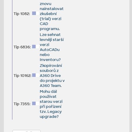
znovu
nainstalovat
Tip 1082:
zkušební
(trial) verzi
CAD
programu.
Lze sehnat
levněji starší
verzi
Tip 6836:
AutoCADu
nebo
Inventoru?
Zkopírování
souborů z
Tip 10162:
A360 Drive
do projektu v
A360 Team.
Mohu dál
používat
starou verzi
Tip 7355:
při pořízení
tzv. Legacy
upgrade?