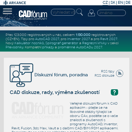
CZ
|
SK
|
EN
|
DE
Přes 123.000 registrovaných u nás, celkem
1.130.000
registrovaných
(CZ+EN)
. Tipy pro
AutoCAD 2027
, pro
Inventor 2027
a pro
Revit 2027
.
Nový
Kalkulátor nosníků
,
Spirograf generátor
a
Regresní křivky
v sekci
Převodníky
.
Kompletní
příkazy
a
proměnné AutoCADu 2027
.
RSS tipy
Diskuzní fórum, poradna
RSS diskuze
?
CAD diskuze, rady, výměna zkušeností
Veřejné diskuzní fórum k CAD
aplikacím - ptejte se na
libovolné otázky týkající se
oboru CAx, podělte se o vaše
znalosti a zkušenosti s
programy AutoCAD, Inventor,
Revit, Fusion, 3ds Max, Vault a s dalšími CAD/BIM/PDM aplikacemi.