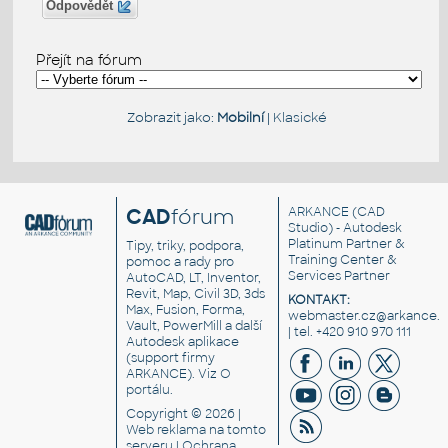
Odpovědět
Přejít na fórum
Zobrazit jako:
Mobilní
|
Klasické
CAD
fórum
ARKANCE
(CAD
Studio) - Autodesk
Platinum Partner &
Tipy, triky, podpora,
Training Center &
pomoc a rady pro
Services Partner
AutoCAD, LT, Inventor,
Revit, Map, Civil 3D, 3ds
KONTAKT:
Max, Fusion, Forma,
webmaster.cz@arkance.w
Vault, PowerMill a další
| tel. +420 910 970 111
Autodesk aplikace
(support firmy
ARKANCE). Viz
O
portálu
.
Copyright © 2026 |
Web reklama
na tomto
serveru |
Ochrana