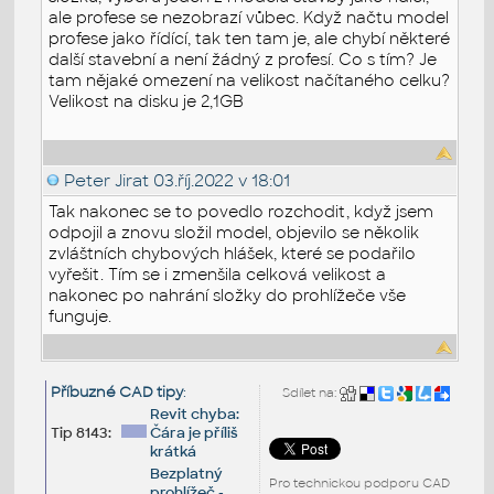
ale profese se nezobrazí vůbec. Když načtu model
profese jako řídící, tak ten tam je, ale chybí některé
další stavební a není žádný z profesí. Co s tím? Je
tam nějaké omezení na velikost načítaného celku?
Velikost na disku je 2,1GB
Peter Jirat
03.říj.2022 v 18:01
Tak nakonec se to povedlo rozchodit, když jsem
odpojil a znovu složil model, objevilo se několik
zvláštních chybových hlášek, které se podařilo
vyřešit. Tím se i zmenšila celková velikost a
nakonec po nahrání složky do prohlížeče vše
funguje.
Příbuzné CAD tipy
:
Sdílet na:
Revit chyba:
Tip 8143:
Čára je příliš
krátká
Bezplatný
Pro technickou podporu CAD
prohlížeč -