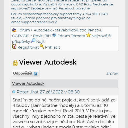
Zaregistrujte se nebo se přihlašte a zašlete váš příspěvek do
odpovídajícího fóra. Viz další informace o
CAD Fóru
. Nechcete se
registrovat? Zeptejte se v naší
Facebook poradně
.
Fórum nenahrazuje technický support firmy ARKANCE (CAD
Studio) - přímá podpora pro zákazníky funguje na
emea.support.arkance.world
Fórum
>
Autodesk - stavebnictví, strojírenství,
CAD/GIS
>
Revit, BIM
Fórum Témata
Nejnovější
příspěvky
Najít
Registrovat
Přihlásit
Viewer Autodesk
archiv
Odpovědět
Viewer Autodesk
Peter Jirat
27.zář.2022 v 08:30
Snažím se do něj načíst projekt, který se skládá ze
4 budov (samostatné modely) a k tomu asi 10
modelů různých profesí. Revit 2019. V Revitu jsou
všechny linky z jednoho místa, cesta je relativní, ve
vieweru se zobrazí jen některé. Nahrávám to jako
složku, vyberu jeden z modelů stavby jako řídící,