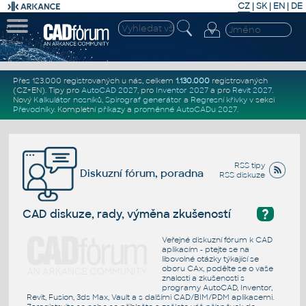
CZ
|
SK
|
EN
|
DE
Přes 123.000 registrovaných u nás, celkem
1.130.000
registrovaných
(CZ+EN)
. Tipy pro
AutoCAD 2027
, pro
Inventor 2027
a pro
Revit 2027
.
Nový
Kalkulátor nosníků
,
Spirograf generátor
a
Regresní křivky
v sekci
Převodníky
.
Kompletní
příkazy
a
proměnné AutoCADu 2027
.
RSS tipy
Diskuzní fórum, poradna
RSS diskuze
?
CAD diskuze, rady, výměna zkušeností
Veřejné diskuzní fórum k CAD
aplikacím - ptejte se na
libovolné otázky týkající se
oboru CAx, podělte se o vaše
znalosti a zkušenosti s
programy AutoCAD, Inventor,
Revit, Fusion, 3ds Max, Vault a s dalšími CAD/BIM/PDM aplikacemi.