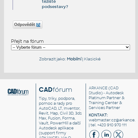
těžiště
podsestavy?
Odpovědět
Přejít na fórum
Zobrazit jako:
Mobilní
|
Klasické
CAD
fórum
ARKANCE
(CAD
Studio) - Autodesk
Platinum Partner &
Tipy, triky, podpora,
Training Center &
pomoc a rady pro
Services Partner
AutoCAD, LT, Inventor,
Revit, Map, Civil 3D, 3ds
KONTAKT:
Max, Fusion, Forma,
webmaster.cz@arkance.w
Vault, PowerMill a další
| tel. +420 910 970 111
Autodesk aplikace
(support firmy
ARKANCE). Viz
O