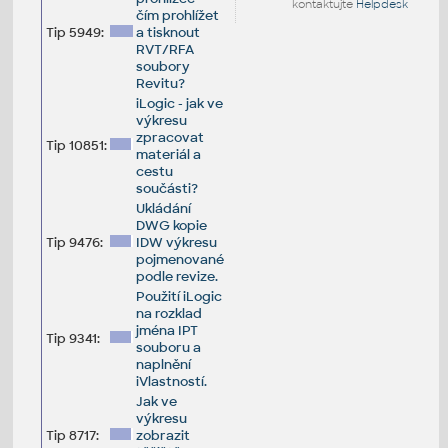
kontaktujte
Helpdesk
čím prohlížet
Tip 5949:
a tisknout
RVT/RFA
soubory
Revitu?
iLogic - jak ve
výkresu
zpracovat
Tip 10851:
materiál a
cestu
součásti?
Ukládání
DWG kopie
Tip 9476:
IDW výkresu
pojmenované
podle revize.
Použití iLogic
na rozklad
jména IPT
Tip 9341:
souboru a
naplnění
iVlastností.
Jak ve
výkresu
Tip 8717:
zobrazit