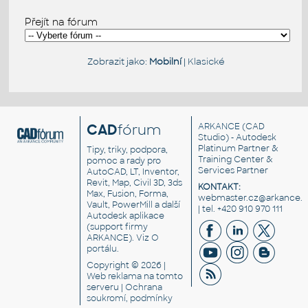
Přejít na fórum
Zobrazit jako:
Mobilní
|
Klasické
CAD
fórum
ARKANCE
(CAD
Studio) - Autodesk
Platinum Partner &
Tipy, triky, podpora,
Training Center &
pomoc a rady pro
Services Partner
AutoCAD, LT, Inventor,
Revit, Map, Civil 3D, 3ds
KONTAKT:
Max, Fusion, Forma,
webmaster.cz@arkance.w
Vault, PowerMill a další
| tel. +420 910 970 111
Autodesk aplikace
(support firmy
ARKANCE). Viz
O
portálu
.
Copyright © 2026 |
Web reklama
na tomto
serveru |
Ochrana
soukromí, podmínky