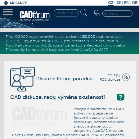
CZ
|
SK
|
EN
|
DE
Přes 123.000 registrovaných u nás, celkem
1.130.000
registrovaných
(CZ+EN)
. Tipy pro
AutoCAD 2027
, pro
Inventor 2027
a pro
Revit 2027
.
Nový
Kalkulátor nosníků
,
Spirograf generátor
a
Regresní křivky
v sekci
Převodníky
.
Kompletní
příkazy
a
proměnné AutoCADu 2027
.
RSS tipy
Diskuzní fórum, poradna
RSS diskuze
?
CAD diskuze, rady, výměna zkušeností
Veřejné diskuzní fórum k CAD
aplikacím - ptejte se na
libovolné otázky týkající se
oboru CAx, podělte se o vaše
znalosti a zkušenosti s
programy AutoCAD, Inventor,
Revit, Fusion, 3ds Max, Vault a s dalšími CAD/BIM/PDM aplikacemi.