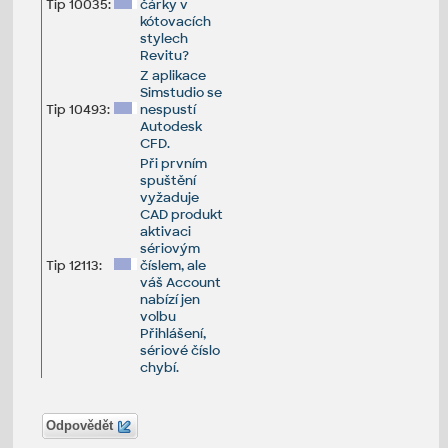
Tip 10035:
čárky v
kótovacích
stylech
Revitu?
Z aplikace
Simstudio se
Tip 10493:
nespustí
Autodesk
CFD.
Při prvním
spuštění
vyžaduje
CAD produkt
aktivaci
sériovým
Tip 12113:
číslem, ale
váš Account
nabízí jen
volbu
Přihlášení,
sériové číslo
chybí.
Odpovědět