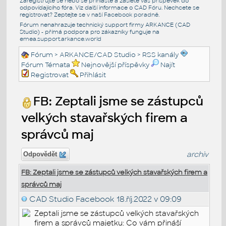
Zaregistrujte se nebo se přihlašte a zašlete váš příspěvek do
odpovídajícího fóra. Viz další informace o
CAD Fóru
. Nechcete se
registrovat? Zeptejte se v naší
Facebook poradně
.
Fórum nenahrazuje technický support firmy ARKANCE (CAD
Studio) - přímá podpora pro zákazníky funguje na
emea.support.arkance.world
Fórum
>
ARKANCE/CAD Studio
>
RSS kanály
Fórum Témata
Nejnovější příspěvky
Najít
Registrovat
Přihlásit
FB: Zeptali jsme se zástupců
velkých stavařských firem a
správců maj
archiv
Odpovědět
FB: Zeptali jsme se zástupců velkých stavařských firem a
správců maj
CAD Studio Facebook
18.říj.2022 v 09:09
Zeptali jsme se zástupců velkých stavařských
firem a správců majetku: Co vám přináší