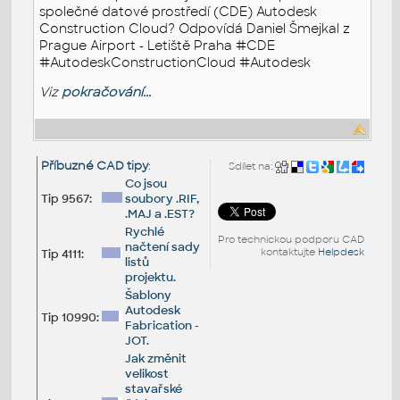
společné datové prostředí (CDE) Autodesk
Construction Cloud? Odpovídá Daniel Šmejkal z
Prague Airport - Letiště Praha #CDE
#AutodeskConstructionCloud #Autodesk
Viz
pokračování...
Příbuzné CAD tipy
:
Sdílet na:
Co jsou
Tip 9567:
soubory .RIF,
.MAJ a .EST?
Rychlé
Pro technickou podporu CAD
načtení sady
kontaktujte
Helpdesk
Tip 4111:
listů
projektu.
Šablony
Autodesk
Tip 10990:
Fabrication -
JOT.
Jak změnit
velikost
stavařské