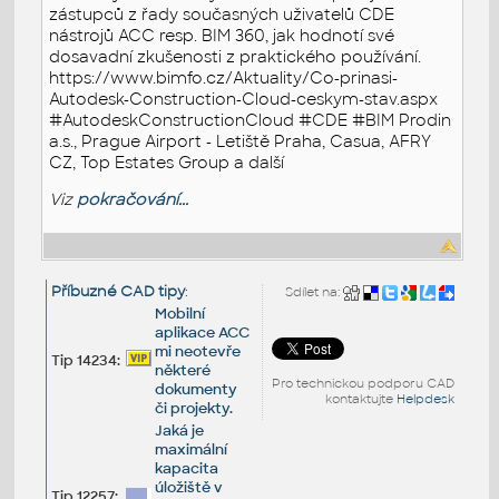
zástupců z řady současných uživatelů CDE
nástrojů ACC resp. BIM 360, jak hodnotí své
dosavadní zkušenosti z praktického používání.
https://www.bimfo.cz/Aktuality/Co-prinasi-
Autodesk-Construction-Cloud-ceskym-stav.aspx
#AutodeskConstructionCloud #CDE #BIM Prodin
a.s., Prague Airport - Letiště Praha, Casua, AFRY
CZ, Top Estates Group a další
Viz
pokračování...
Příbuzné CAD tipy
:
Sdílet na:
Mobilní
aplikace ACC
mi neotevře
Tip 14234:
některé
Pro technickou podporu CAD
dokumenty
kontaktujte
Helpdesk
či projekty.
Jaká je
maximální
kapacita
úložiště v
Tip 12257: