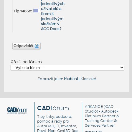
jednotlivých
uživatelů a
Tip 14658:
firem k
jednotlivým
složkám v
ACC Docs?
Odpovědět
Přejít na fórum
Zobrazit jako:
Mobilní
|
Klasické
CAD
fórum
ARKANCE
(CAD
Studio) - Autodesk
Platinum Partner &
Tipy, triky, podpora,
Training Center &
pomoc a rady pro
Services Partner
AutoCAD, LT, Inventor,
Revit, Map, Civil 3D, 3ds