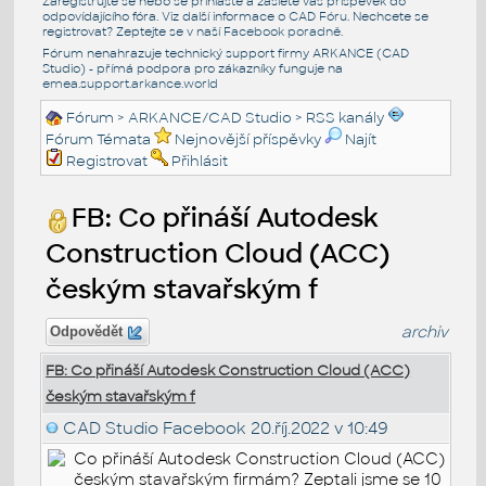
Zaregistrujte se nebo se přihlašte a zašlete váš příspěvek do
odpovídajícího fóra. Viz další informace o
CAD Fóru
. Nechcete se
registrovat? Zeptejte se v naší
Facebook poradně
.
Fórum nenahrazuje technický support firmy ARKANCE (CAD
Studio) - přímá podpora pro zákazníky funguje na
emea.support.arkance.world
Fórum
>
ARKANCE/CAD Studio
>
RSS kanály
Fórum Témata
Nejnovější příspěvky
Najít
Registrovat
Přihlásit
FB: Co přináší Autodesk
Construction Cloud (ACC)
českým stavařským f
archiv
Odpovědět
FB: Co přináší Autodesk Construction Cloud (ACC)
českým stavařským f
CAD Studio Facebook
20.říj.2022 v 10:49
Co přináší Autodesk Construction Cloud (ACC)
českým stavařským firmám? Zeptali jsme se 10