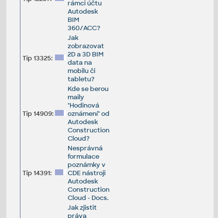
rámci účtu
Autodesk
BIM
360/ACC?
Jak
zobrazovat
2D a 3D BIM
Tip 13325:
data na
mobilu či
tabletu?
Kde se berou
maily
"Hodinová
Tip 14909:
oznámení" od
Autodesk
Construction
Cloud?
Nesprávná
formulace
poznámky v
Tip 14391:
CDE nástroji
Autodesk
Construction
Cloud - Docs.
Jak zjistit
práva