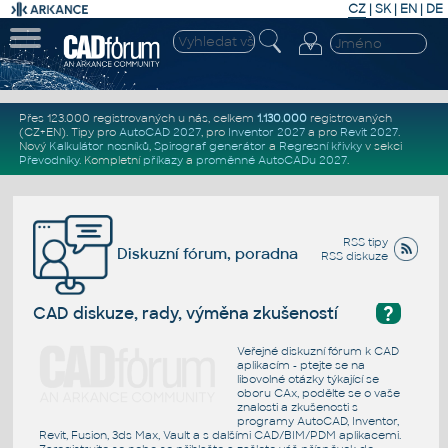
CZ
|
SK
|
EN
|
DE
Přes 123.000 registrovaných u nás, celkem
1.130.000
registrovaných
(CZ+EN)
. Tipy pro
AutoCAD 2027
, pro
Inventor 2027
a pro
Revit 2027
.
Nový
Kalkulátor nosníků
,
Spirograf generátor
a
Regresní křivky
v sekci
Převodníky
.
Kompletní
příkazy
a
proměnné AutoCADu 2027
.
RSS tipy
Diskuzní fórum, poradna
RSS diskuze
?
CAD diskuze, rady, výměna zkušeností
Veřejné diskuzní fórum k CAD
aplikacím - ptejte se na
libovolné otázky týkající se
oboru CAx, podělte se o vaše
znalosti a zkušenosti s
programy AutoCAD, Inventor,
Revit, Fusion, 3ds Max, Vault a s dalšími CAD/BIM/PDM aplikacemi.