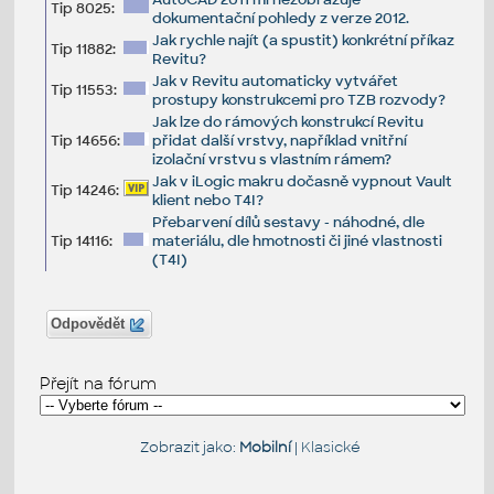
Tip 8025:
dokumentační pohledy z verze 2012.
Jak rychle najít (a spustit) konkrétní příkaz
Tip 11882:
Revitu?
Jak v Revitu automaticky vytvářet
Tip 11553:
prostupy konstrukcemi pro TZB rozvody?
Jak lze do rámových konstrukcí Revitu
Tip 14656:
přidat další vrstvy, například vnitřní
izolační vrstvu s vlastním rámem?
Jak v iLogic makru dočasně vypnout Vault
Tip 14246:
klient nebo T4I?
Přebarvení dílů sestavy - náhodné, dle
Tip 14116:
materiálu, dle hmotnosti či jiné vlastnosti
(T4I)
Odpovědět
Přejít na fórum
Zobrazit jako:
Mobilní
|
Klasické