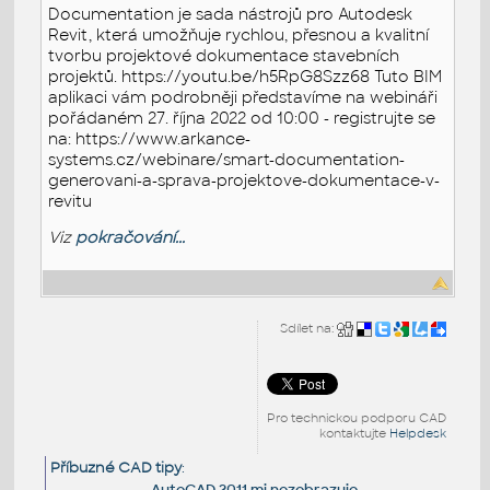
Documentation je sada nástrojů pro Autodesk
Revit, která umožňuje rychlou, přesnou a kvalitní
tvorbu projektové dokumentace stavebních
projektů. https://youtu.be/h5RpG8Szz68 Tuto BIM
aplikaci vám podrobněji představíme na webináři
pořádaném 27. října 2022 od 10:00 - registrujte se
na: https://www.arkance-
systems.cz/webinare/smart-documentation-
generovani-a-sprava-projektove-dokumentace-v-
revitu
Viz
pokračování...
Sdílet na:
Pro technickou podporu CAD
kontaktujte
Helpdesk
Příbuzné CAD tipy
:
AutoCAD 2011 mi nezobrazuje