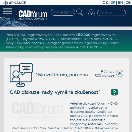
CZ
|
SK
|
EN
|
DE
Přes 123.000 registrovaných u nás, celkem
1.130.000
registrovaných
(CZ+EN)
. Tipy pro
AutoCAD 2027
, pro
Inventor 2027
a pro
Revit 2027
.
Nový
Kalkulátor nosníků
,
Spirograf generátor
a
Regresní křivky
v sekci
Převodníky
.
Kompletní
příkazy
a
proměnné AutoCADu 2027
.
RSS tipy
Diskuzní fórum, poradna
RSS diskuze
?
CAD diskuze, rady, výměna zkušeností
Veřejné diskuzní fórum k CAD
aplikacím - ptejte se na
libovolné otázky týkající se
oboru CAx, podělte se o vaše
znalosti a zkušenosti s
programy AutoCAD, Inventor,
Revit, Fusion, 3ds Max, Vault a s dalšími CAD/BIM/PDM aplikacemi.