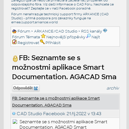
Zaregistrujte se nebo se přihlašte a zašlete váš příspěvek do
odpovídajícího fóra. Viz další informace o
CAD Fóru
. Nechcete se
registrovat? Zeptejte se v naší
Facebook poradně
.
Fórum nenahrazuje technický support firmy ARKANCE (CAD
Studio) - přímá podpora pro zákazníky funguje na
emea.support.arkance.world
Fórum
>
ARKANCE/CAD Studio
>
RSS kanály
Fórum Témata
Nejnovější příspěvky
Najít
Registrovat
Přihlásit
FB: Seznamte se s
možnostmi aplikace Smart
Documentation. AGACAD Sma
archiv
Odpovědět
FB: Seznamte se s možnostmi aplikace Smart
Documentation. AGACAD Sma
CAD Studio Facebook
21.říj.2022 v 13:43
Seznamte se s možnostmi aplikace Smart
Documentation. AGACAD Smart