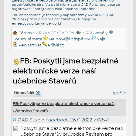
Zaregistrujte se nebo se přihlašte a zašlete váš příspěvek do
odpovídajícího fóra. Viz další informace o
CAD Fóru
. Nechcete se
registrovat? Zeptejte se v naší
Facebook poradně
.
Fórum nenahrazuje technický support firmy ARKANCE (CAD
Studio) - přímá podpora pro zákazníky funguje na
emea.support.arkance.world
Fórum
>
ARKANCE/CAD Studio
>
RSS kanály
Fórum Témata
Nejnovější příspěvky
Najít
Registrovat
Přihlásit
FB: Poskytli jsme bezplatné
elektronické verze naší
učebnice Stavařů
archiv
Odpovědět
FB: Poskytli jsme bezplatné elektronické verze naší
učebnice Stavařů
CAD Studio Facebook
26.říj.2022 v 08:47
Poskytli jsme bezplatné elektronické verze naší
učebnice Stavařův průvodce Revitem pro