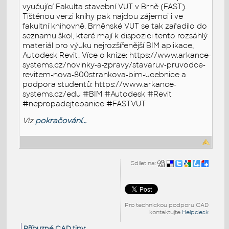
vyučující Fakulta stavební VUT v Brně (FAST).
Tištěnou verzi knihy pak najdou zájemci i ve
fakultní knihovně. Brněnské VUT se tak zařadilo do
seznamu škol, které mají k dispozici tento rozsáhlý
materiál pro výuku nejrozšířenější BIM aplikace,
Autodesk Revit. Více o knize: https://www.arkance-
systems.cz/novinky-a-zpravy/stavaruv-pruvodce-
revitem-nova-800strankova-bim-ucebnice a
podpora studentů: https://www.arkance-
systems.cz/edu #BIM #Autodesk #Revit
#nepropadejtepanice #FASTVUT
Viz
pokračování...
Sdílet na:
Pro technickou podporu CAD
kontaktujte
Helpdesk
Příbuzné CAD tipy
: