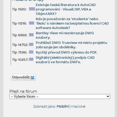
Existuje česká literatura k AutoCAD
Tip 1920:
programování - VisualLISP, VBA a
ObjectARX?
Kdo je považován za "studenta" nebo
Tip 11216:
"školu" s nárokem na bezplatnou licenci CAD
software Autodesk?
Bentley View mi nezobrazuje DWG
Tip 6969:
soubory.
Prohlížeč DWG Trueview mi místo projektu
Tip 14752:
zobrazuje jen obdélníky.
Tip 7596:
Rychlý převod DWG výkresu do PDF.
Digitální (elektronický) podpis CAD
Tip 10257:
souborů ve formátu DWFx.
Odpovědět
Přejít na fórum
Zobrazit jako:
Mobilní
|
Klasické