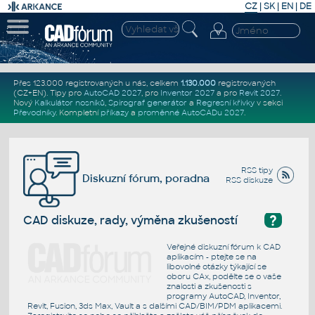
CZ
|
SK
|
EN
|
DE
Přes 123.000 registrovaných u nás, celkem
1.130.000
registrovaných
(CZ+EN)
. Tipy pro
AutoCAD 2027
, pro
Inventor 2027
a pro
Revit 2027
.
Nový
Kalkulátor nosníků
,
Spirograf generátor
a
Regresní křivky
v sekci
Převodníky
.
Kompletní
příkazy
a
proměnné AutoCADu 2027
.
RSS tipy
Diskuzní fórum, poradna
RSS diskuze
?
CAD diskuze, rady, výměna zkušeností
Veřejné diskuzní fórum k CAD
aplikacím - ptejte se na
libovolné otázky týkající se
oboru CAx, podělte se o vaše
znalosti a zkušenosti s
programy AutoCAD, Inventor,
Revit, Fusion, 3ds Max, Vault a s dalšími CAD/BIM/PDM aplikacemi.