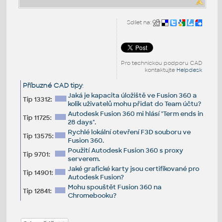
Sdílet na:
Pro technickou podporu CAD
kontaktujte
Helpdesk
Příbuzné CAD tipy
:
Jaká je kapacita úložiště ve Fusion 360 a
Tip 13312:
kolik uživatelů mohu přidat do Team účtu?
Autodesk Fusion 360 mi hlásí "Term ends in
Tip 11725:
28 days".
Rychlé lokální otevření F3D souboru ve
Tip 13575:
Fusion 360.
Použití Autodesk Fusion 360 s proxy
Tip 9701:
serverem.
Jaké grafické karty jsou certifikované pro
Tip 14901:
Autodesk Fusion?
Mohu spouštět Fusion 360 na
Tip 12841:
Chromebooku?