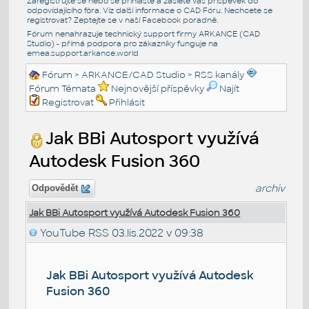
Zaregistrujte se nebo se přihlašte a zašlete váš příspěvek do
odpovídajícího fóra. Viz další informace o
CAD Fóru
. Nechcete se
registrovat? Zeptejte se v naší
Facebook poradně
.
Fórum nenahrazuje technický support firmy ARKANCE (CAD
Studio) - přímá podpora pro zákazníky funguje na
emea.support.arkance.world
Fórum
>
ARKANCE/CAD Studio
>
RSS kanály
Fórum Témata
Nejnovější příspěvky
Najít
Registrovat
Přihlásit
Jak BBi Autosport využívá
Autodesk Fusion 360
archiv
Odpovědět
Jak BBi Autosport využívá Autodesk Fusion 360
YouTube RSS
03.lis.2022 v 09:38
Jak BBi Autosport využívá Autodesk
Fusion 360