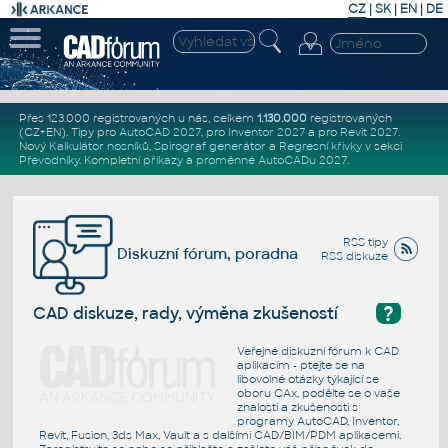
CZ
|
SK
|
EN
|
DE
Přes 123.000 registrovaných u nás, celkem
1.130.000
registrovaných
(CZ+EN)
. Tipy pro
AutoCAD 2027
, pro
Inventor 2027
a pro
Revit 2027
.
Nový
Kalkulátor nosníků
,
Spirograf generátor
a
Regresní křivky
v sekci
Převodníky
.
Kompletní
příkazy
a
proměnné AutoCADu 2027
.
RSS tipy
Diskuzní fórum, poradna
RSS diskuze
?
CAD diskuze, rady, výměna zkušeností
Veřejné diskuzní fórum k CAD
aplikacím - ptejte se na
libovolné otázky týkající se
oboru CAx, podělte se o vaše
znalosti a zkušenosti s
programy AutoCAD, Inventor,
Revit, Fusion, 3ds Max, Vault a s dalšími CAD/BIM/PDM aplikacemi.