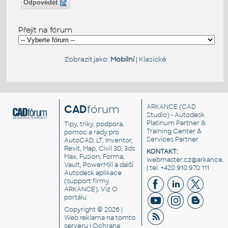
Odpovědět
Přejít na fórum
Zobrazit jako:
Mobilní
|
Klasické
CAD
fórum
ARKANCE
(CAD
Studio) - Autodesk
Platinum Partner &
Tipy, triky, podpora,
Training Center &
pomoc a rady pro
Services Partner
AutoCAD, LT, Inventor,
Revit, Map, Civil 3D, 3ds
KONTAKT:
Max, Fusion, Forma,
webmaster.cz@arkance.w
Vault, PowerMill a další
| tel. +420 910 970 111
Autodesk aplikace
(support firmy
ARKANCE). Viz
O
portálu
.
Copyright © 2026 |
Web reklama
na tomto
serveru |
Ochrana