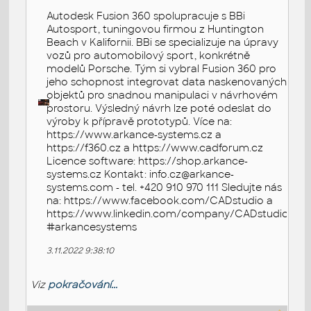
Autodesk Fusion 360 spolupracuje s BBi
Autosport, tuningovou firmou z Huntington
Beach v Kalifornii. BBi se specializuje na úpravy
vozů pro automobilový sport, konkrétně
modelů Porsche. Tým si vybral Fusion 360 pro
jeho schopnost integrovat data naskenovaných
objektů pro snadnou manipulaci v návrhovém
prostoru. Výsledný návrh lze poté odeslat do
výroby k přípravě prototypů. Více na:
https://www.arkance-systems.cz a
https://f360.cz a https://www.cadforum.cz
Licence software: https://shop.arkance-
systems.cz Kontakt: info.cz@arkance-
systems.com - tel. +420 910 970 111 Sledujte nás
na: https://www.facebook.com/CADstudio a
https://www.linkedin.com/company/CADstudio
#arkancesystems
3.11.2022 9:38:10
Viz
pokračování...