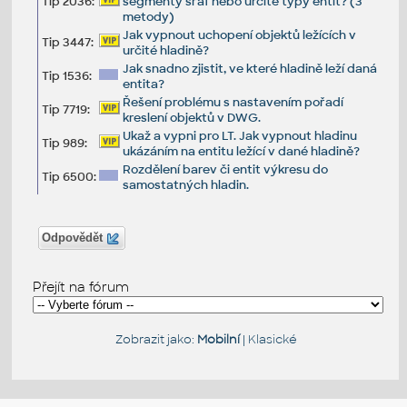
Tip 2036:
segmenty šraf nebo určité typy entit? (3
metody)
Jak vypnout uchopení objektů ležících v
Tip 3447:
určité hladině?
Jak snadno zjistit, ve které hladině leží daná
Tip 1536:
entita?
Řešení problému s nastavením pořadí
Tip 7719:
kreslení objektů v DWG.
Ukaž a vypni pro LT. Jak vypnout hladinu
Tip 989:
ukázáním na entitu ležící v dané hladině?
Rozdělení barev či entit výkresu do
Tip 6500:
samostatných hladin.
Odpovědět
Přejít na fórum
Zobrazit jako:
Mobilní
|
Klasické