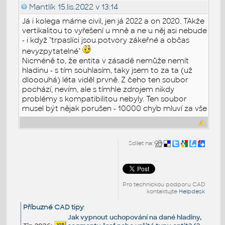
Mantlík
15.lis.2022 v 13:14
Já i kolega máme civil, jen já 2022 a on 2020. TAkže
vertikalitou to vyřešení u mně a ne u něj asi nebude
- i když "trpaslíci jsou potvory zákeřné a občas
nevyzpytatelné"
Nicméně to, že entita v zásadě nemůže nemít
hladinu - s tím souhlasím, taky jsem to za ta (už
dlooouhá) léta viděl prvně. Z čeho ten soubor
pochází, nevím, ale s tímhle zdrojem nikdy
problémy s kompatibilitou nebyly. Ten soubor
musel být nějak porušen - 10000 chyb mluví za vše
Sdílet na:
Pro technickou podporu CAD
kontaktujte
Helpdesk
Příbuzné CAD tipy
:
Jak vypnout uchopování na dané hladiny,