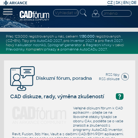
CZ
|
SK
|
EN
|
DE
Přes 123.000 registrovaných u nás, celkem
1.130.000
registrovaných
(CZ+EN)
. Tipy pro
AutoCAD 2027
, pro
Inventor 2027
a pro
Revit 2027
.
Nový
Kalkulátor nosníků
,
Spirograf generátor
a
Regresní křivky
v sekci
Převodníky
.
Kompletní
příkazy
a
proměnné AutoCADu 2027
.
RSS tipy
Diskuzní fórum, poradna
RSS diskuze
?
CAD diskuze, rady, výměna zkušeností
Veřejné diskuzní fórum k CAD
aplikacím - ptejte se na
libovolné otázky týkající se
oboru CAx, podělte se o vaše
znalosti a zkušenosti s
programy AutoCAD, Inventor,
Revit, Fusion, 3ds Max, Vault a s dalšími CAD/BIM/PDM aplikacemi.