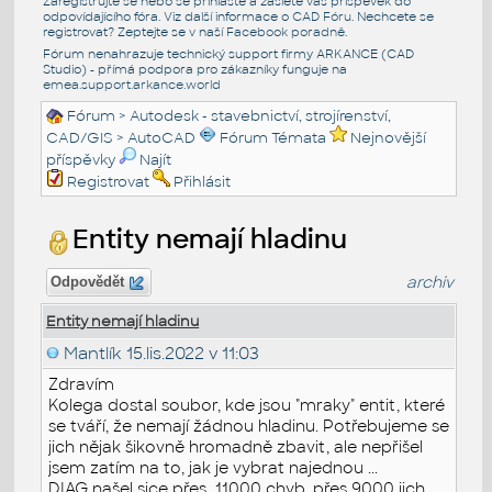
Zaregistrujte se nebo se přihlašte a zašlete váš příspěvek do
odpovídajícího fóra. Viz další informace o
CAD Fóru
. Nechcete se
registrovat? Zeptejte se v naší
Facebook poradně
.
Fórum nenahrazuje technický support firmy ARKANCE (CAD
Studio) - přímá podpora pro zákazníky funguje na
emea.support.arkance.world
Fórum
>
Autodesk - stavebnictví, strojírenství,
CAD/GIS
>
AutoCAD
Fórum Témata
Nejnovější
příspěvky
Najít
Registrovat
Přihlásit
Entity nemají hladinu
archiv
Odpovědět
Entity nemají hladinu
Mantlík
15.lis.2022 v 11:03
Zdravím
Kolega dostal soubor, kde jsou "mraky" entit, které
se tváří, že nemají žádnou hladinu. Potřebujeme se
jich nějak šikovně hromadně zbavit, ale nepřišel
jsem zatím na to, jak je vybrat najednou ...
DIAG našel sice přes 11000 chyb, přes 9000 jich