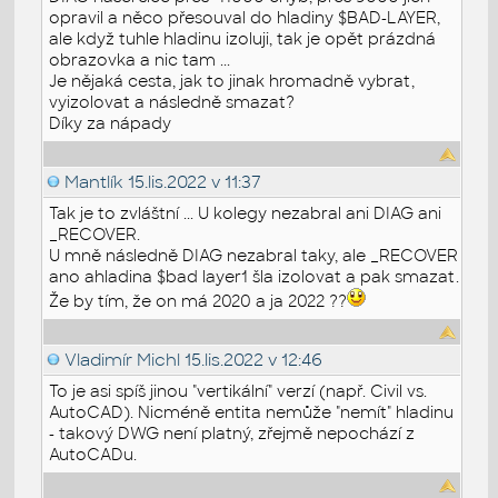
opravil a něco přesouval do hladiny $BAD-LAYER,
ale když tuhle hladinu izoluji, tak je opět prázdná
obrazovka a nic tam ...
Je nějaká cesta, jak to jinak hromadně vybrat,
vyizolovat a následně smazat?
Díky za nápady
Mantlík
15.lis.2022 v 11:37
Tak je to zvláštní ... U kolegy nezabral ani DIAG ani
_RECOVER.
U mně následně DIAG nezabral taky, ale _RECOVER
ano ahladina $bad layer1 šla izolovat a pak smazat.
Že by tím, že on má 2020 a ja 2022 ??
Vladimír Michl
15.lis.2022 v 12:46
To je asi spíš jinou "vertikální" verzí (např. Civil vs.
AutoCAD). Nicméně entita nemůže "nemít" hladinu
- takový DWG není platný, zřejmě nepochází z
AutoCADu.