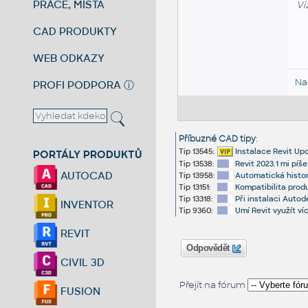
PRÁCE, MÍSTA
Vi
CAD PRODUKTY
WEB ODKAZY
Na
PROFI PODPORA
ⓘ
Příbuzné CAD tipy
:
Tip 13545:
Instalace Revit Up
PORTÁLY PRODUKTŮ
Tip 13538:
Revit 2023.1 mi pí
AUTOCAD
Tip 13958:
Automatická histor
Tip 13151:
Kompatibilita prod
Tip 13318:
Při instalaci Auto
INVENTOR
Tip 9360:
Umí Revit využít v
REVIT
Odpovědět
CIVIL 3D
Přejít na fórum
FUSION