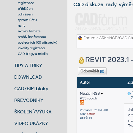
registrace
CAD diskuze, rady, výmě
přihlášení
odhlášení
správa účtu
najít
aktivní témata
archiv konference
Fórum
>
ARKANCE/CAD St
posledních 100 příspěvků
lokality registrací
CAD blogy a média
REVIT 2023.1 
TIPY A TRIKY
Odpovědět
DOWNLOAD
Autor
Zp
CAD/BIM bloky
NaZdi RSS
Zas
RSS roboti
PŘEVODNÍKY
Ja
Přihlášen:
25.led.2011
ŠKOLENÍ/VÝUKA
Stav:
Offline
ob
Bodů:
66
no
VIDEO UKÁZKY
Tw