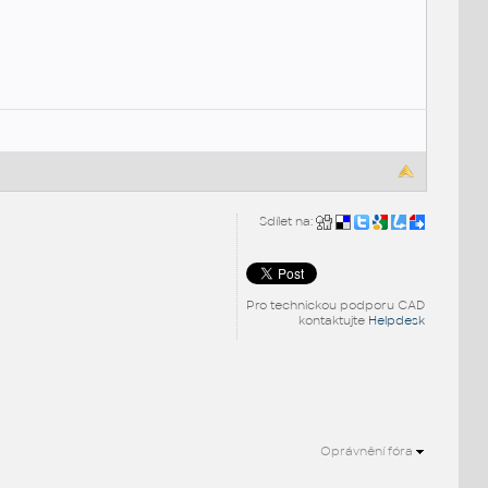
Sdílet na:
Pro technickou podporu CAD
kontaktujte
Helpdesk
Oprávnění fóra