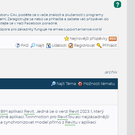
?
e oboru CAx, podělte se o vaše znalosti a zkušenosti s programy
emi. Zaregistrujte se nebo se přihlašte a zašlete váš příspěvek do
tejte se v naší
Facebook poradně
.
dpora pro zákazníky funguje na
emea.support.arkance.world
Nejnovější příspěvky
FAQ
Najít
Události
Registrovat
Přihlásit
archiv
Najít Téma
Možnosti tématu
o
BIM
aplikaci
Revit
. Jedná se o verzi
Revit
2023.1, který
motné aplikaci.Twinmotion pro
Revit
Tou asi nejzásadnější
 a synchronizovat model přímo z
Revit
u v aplikaci