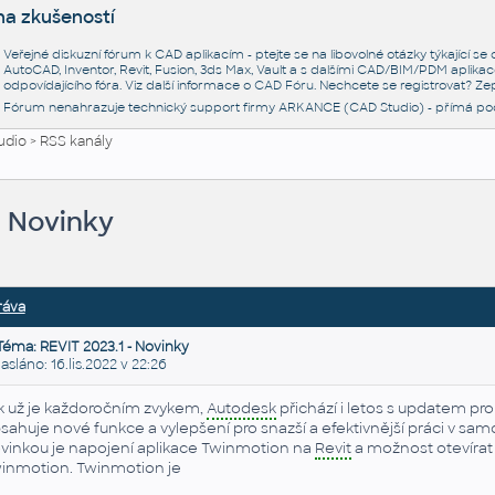
na zkušeností
Veřejné diskuzní fórum k CAD aplikacím - ptejte se na libovolné otázky týkající s
AutoCAD, Inventor, Revit, Fusion, 3ds Max, Vault a s dalšími CAD/BIM/PDM aplikac
odpovídajícího fóra. Viz další informace o
CAD Fóru
. Nechcete se registrovat? Zep
Fórum nenahrazuje technický support firmy ARKANCE (CAD Studio) - přímá po
udio
>
RSS kanály
- Novinky
ráva
Téma: REVIT 2023.1 - Novinky
láno: 16.lis.2022 v 22:26
k už je každoročním zvykem,
Autodesk
přichází i letos s updatem pr
sahuje nové funkce a vylepšení pro snazší a efektivnější práci v sa
vinkou je napojení aplikace Twinmotion na
Revit
a možnost otevírat
inmotion. Twinmotion je