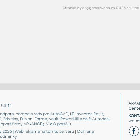
Stránka byla vygenerována za 0,426 sekund
rum
ARKA
Cente
, podpora, pomoc a rady pro AutoCAD, LT, Inventor, Revit,
KONT
3D, 3ds Max, Fusion, Forma, Vault, PowerMill a další Autodesk
webma
support firmy ARKANCE). Viz
O portálu
.
© 2026 |
Web reklama
na tomto serveru |
Ochrana
podmínky