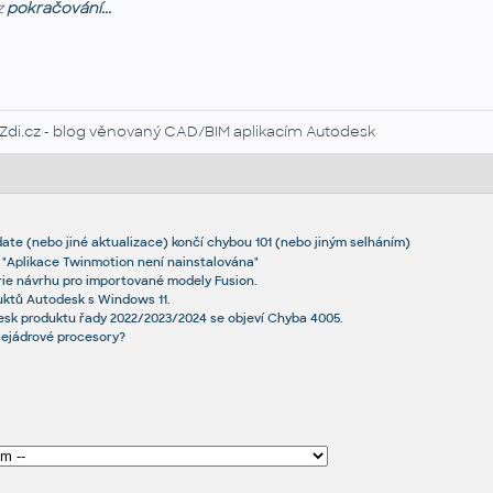
z
pokračování...
Zdi.cz
- blog věnovaný CAD/BIM aplikacím Autodesk
date (nebo jiné aktualizace) končí chybou 101 (nebo jiným selháním)
še "Aplikace Twinmotion není nainstalována"
ie návrhu pro importované modely Fusion.
uktů Autodesk s Windows 11.
desk produktu řady 2022/2023/2024 se objeví Chyba 4005.
ícejádrové procesory?