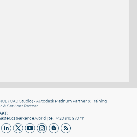
.
NCE
(CAD Studio) - Autodesk Platinum Partner & Training
r & Services Partner
AKT:
ster.cz@arkance.world | tel. +420 910 970 111