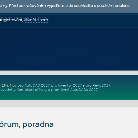
lamy. Před pokračováním vyjadřete, zda souhlasíte s použitím cookies.
 PODPORA | POMOC A RADY
registrováni,
klikněte sem.
.
Z+EN)
. Tipy pro
AutoCAD 2027
, pro
Inventor 2027
a pro
Revit 2027
.
řevodníky
.
Kompletní
příkazy
a
proměnné AutoCADu 2027
.
fórum, poradna