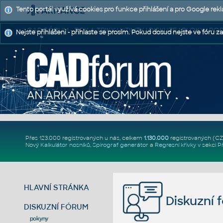
Tento portál využívá cookies pro funkce přihlášení a pro Google rek
CAD FÓRUM - TIPY A TRIKY | UTILITY | DISKUZE | BLOKY |
Nejste přihlášeni - přihlaste se prosím. Pokud dosud nejste ve fóru za
Přes 123.000 registrovaných u nás, celkem
1.130.000
registrovaných (C
Nový
Kalkulátor nosníků
,
Spirograf generátor
a
Regresní křivky
v sekci
P
HLAVNÍ STRÁNKA
Diskuzní 
DISKUZNÍ FÓRUM
pokyny