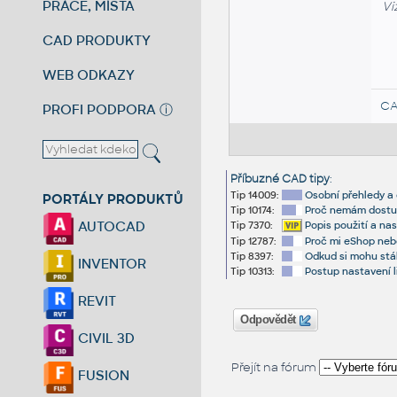
PRÁCE, MÍSTA
Vi
CAD PRODUKTY
WEB ODKAZY
CA
PROFI PODPORA
ⓘ
Příbuzné CAD tipy
:
Tip 14009:
Osobní přehledy a 
PORTÁLY PRODUKTŮ
Tip 10174:
Proč nemám dostup
AUTOCAD
Tip 7370:
Popis použití a n
Tip 12787:
Proč mi eShop neb
Tip 8397:
Odkud si mohu stá
INVENTOR
Tip 10313:
Postup nastavení 
REVIT
Odpovědět
CIVIL 3D
Přejít na fórum
FUSION