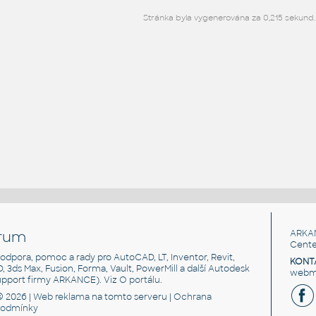
Stránka byla vygenerována za 0,215 sekund.
rum
ARKA
Cente
, podpora, pomoc a rady pro AutoCAD, LT, Inventor, Revit,
KONT
3D, 3ds Max, Fusion, Forma, Vault, PowerMill a další Autodesk
webma
support firmy ARKANCE). Viz
O portálu
.
© 2026 |
Web reklama
na tomto serveru |
Ochrana
podmínky