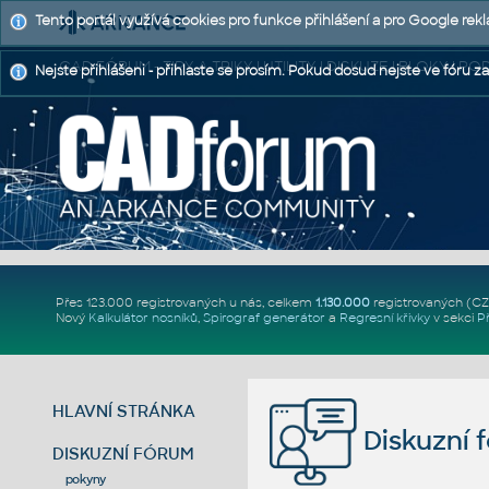
Tento portál využívá cookies pro funkce přihlášení a pro Google rek
CAD FÓRUM - TIPY A TRIKY | UTILITY | DISKUZE | BLOKY |
Nejste přihlášeni - přihlaste se prosím. Pokud dosud nejste ve fóru za
Přes 123.000 registrovaných u nás, celkem
1.130.000
registrovaných (C
Nový
Kalkulátor nosníků
,
Spirograf generátor
a
Regresní křivky
v sekci
P
HLAVNÍ STRÁNKA
Diskuzní 
DISKUZNÍ FÓRUM
pokyny