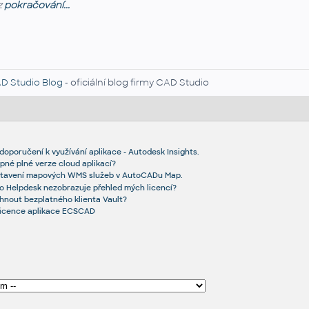
z
pokračování...
D Studio Blog
- oficiální blog firmy CAD Studio
doporučení k využívání aplikace - Autodesk Insights.
né plné verze cloud aplikací?
astavení mapových WMS služeb v AutoCADu Map.
o Helpdesk nezobrazuje přehled mých licencí?
hnout bezplatného klienta Vault?
licence aplikace ECSCAD