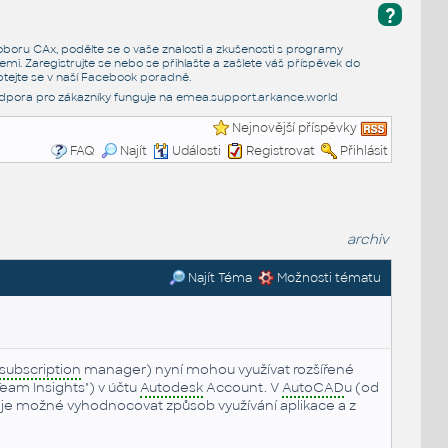
?
e oboru CAx, podělte se o vaše znalosti a zkušenosti s programy
emi. Zaregistrujte se nebo se přihlašte a zašlete váš příspěvek do
tejte se v naší
Facebook poradně
.
dpora pro zákazníky funguje na
emea.support.arkance.world
Nejnovější příspěvky
FAQ
Najít
Události
Registrovat
Přihlásit
archiv
Najít Téma
Možnosti tématu
subscription
manager) nyní mohou využívat rozšířené
Team Insights") v účtu
Autodesk
Account. V
AutoCAD
u (od
) je možné vyhodnocovat způsob využívání aplikace a z