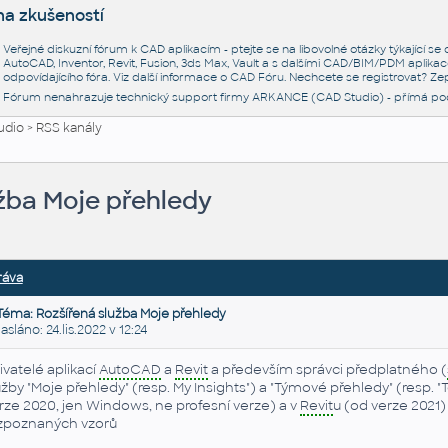
na zkušeností
Veřejné diskuzní fórum k CAD aplikacím - ptejte se na libovolné otázky týkající s
AutoCAD, Inventor, Revit, Fusion, 3ds Max, Vault a s dalšími CAD/BIM/PDM aplikac
odpovídajícího fóra. Viz další informace o
CAD Fóru
. Nechcete se registrovat? Zep
Fórum nenahrazuje technický support firmy ARKANCE (CAD Studio) - přímá po
udio
>
RSS kanály
užba Moje přehledy
ráva
Téma: Rozšířená služba Moje přehledy
láno: 24.lis.2022 v 12:24
ivatelé aplikací
AutoCAD
a
Revit
a především správci předplatného (
užby "Moje přehledy" (resp. My Insights") a "Týmové přehledy" (resp. "
rze 2020, jen Windows, ne profesní verze) a v
Revit
u (od verze 2021
zpoznaných vzorů