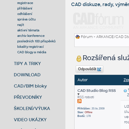
registrace
CAD diskuze, rady, výmě
přihlášení
odhlášení
správa účtu
najít
aktivní témata
archiv konference
Fórum
>
ARKANCE/CAD St
posledních 100 příspěvků
lokality registrací
CAD blogy a média
Rozšířená sl
TIPY A TRIKY
Odpovědět
DOWNLOAD
Autor
Zp
CAD/BIM bloky
CAD Studio Blog RSS
Zas
PŘEVODNÍKY
RSS roboti
Už
ŠKOLENÍ/VÝUKA
Přihlášen:
20.lis.2009
sl
Stav:
Offline
ve
Bodů:
178
VIDEO UKÁZKY
ro