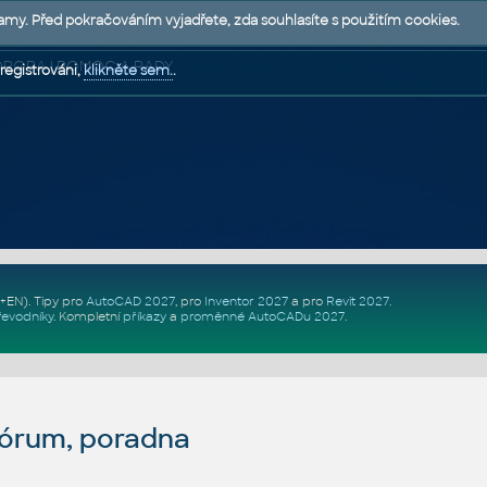
lamy. Před pokračováním vyjadřete, zda souhlasíte s použitím cookies.
 PODPORA | POMOC A RADY
registrováni,
klikněte sem.
.
Z+EN)
. Tipy pro
AutoCAD 2027
, pro
Inventor 2027
a pro
Revit 2027
.
řevodníky
.
Kompletní
příkazy
a
proměnné AutoCADu 2027
.
fórum, poradna