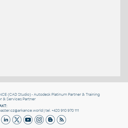
NCE
(CAD Studio) - Autodesk Platinum Partner & Training
r & Services Partner
AKT:
ster.cz@arkance.world | tel. +420 910 970 111