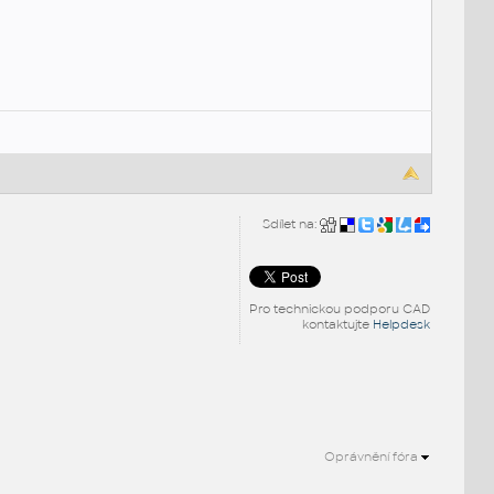
Sdílet na:
Pro technickou podporu CAD
kontaktujte
Helpdesk
Oprávnění fóra