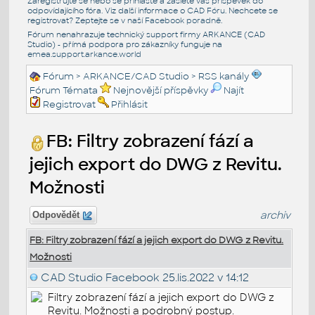
Zaregistrujte se nebo se přihlašte a zašlete váš příspěvek do
odpovídajícího fóra. Viz další informace o
CAD Fóru
. Nechcete se
registrovat? Zeptejte se v naší
Facebook poradně
.
Fórum nenahrazuje technický support firmy ARKANCE (CAD
Studio) - přímá podpora pro zákazníky funguje na
emea.support.arkance.world
Fórum
>
ARKANCE/CAD Studio
>
RSS kanály
Fórum Témata
Nejnovější příspěvky
Najít
Registrovat
Přihlásit
FB: Filtry zobrazení fází a
jejich export do DWG z Revitu.
Možnosti
archiv
Odpovědět
FB: Filtry zobrazení fází a jejich export do DWG z Revitu.
Možnosti
CAD Studio Facebook
25.lis.2022 v 14:12
Filtry zobrazení fází a jejich export do DWG z
Revitu. Možnosti a podrobný postup.