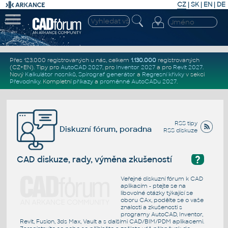
CZ
|
SK
|
EN
|
DE
Přes 123.000 registrovaných u nás, celkem
1.130.000
registrovaných
(CZ+EN)
. Tipy pro
AutoCAD 2027
, pro
Inventor 2027
a pro
Revit 2027
.
Nový
Kalkulátor nosníků
,
Spirograf generátor
a
Regresní křivky
v sekci
Převodníky
.
Kompletní
příkazy
a
proměnné AutoCADu 2027
.
RSS tipy
Diskuzní fórum, poradna
RSS diskuze
?
CAD diskuze, rady, výměna zkušeností
Veřejné diskuzní fórum k CAD
aplikacím - ptejte se na
libovolné otázky týkající se
oboru CAx, podělte se o vaše
znalosti a zkušenosti s
programy AutoCAD, Inventor,
Revit, Fusion, 3ds Max, Vault a s dalšími CAD/BIM/PDM aplikacemi.