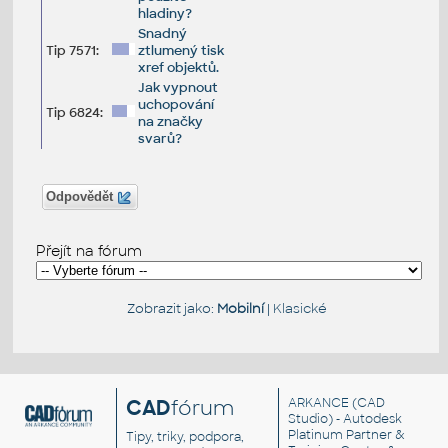
hladiny?
Snadný
Tip 7571:
ztlumený tisk
xref objektů.
Jak vypnout
uchopování
Tip 6824:
na značky
svarů?
Odpovědět
Přejít na fórum
Zobrazit jako:
Mobilní
|
Klasické
CAD
fórum
ARKANCE
(CAD
Studio) - Autodesk
Platinum Partner &
Tipy, triky, podpora,