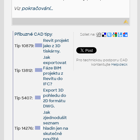
Viz
pokračování...
Příbuzné CAD tipy
:
Sdílet na:
Revit projekt
Tip 10879:
jako z 3D
tiskárny.
Jak
Pro technickou podporu CAD
exportovat
kontaktujte
Helpdesk
Fáze BIM
Tip 13812:
projektu z
Revitu do
IFC?
Export 3D
pohledu do
Tip 5407:
2D formátu
DWG.
Jak
zjednodušit
seznam
Tip 14276:
hladin jen na
skutečně
použité