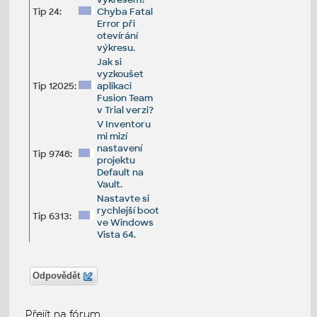
Tip 24:
Chyba Fatal
Error při
otevírání
výkresu.
Jak si
vyzkoušet
Tip 12025:
aplikaci
Fusion Team
v Trial verzi?
V Inventoru
mi mizí
nastavení
Tip 9748:
projektu
Default na
Vault.
Nastavte si
rychlejší boot
Tip 6313:
ve Windows
Vista 64.
Odpovědět
Přejít na fórum