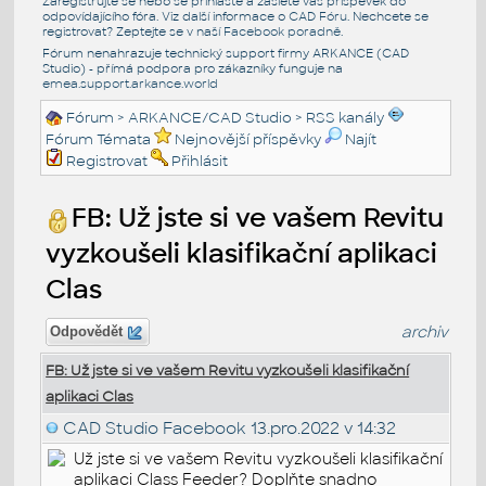
Zaregistrujte se nebo se přihlašte a zašlete váš příspěvek do
odpovídajícího fóra. Viz další informace o
CAD Fóru
. Nechcete se
registrovat? Zeptejte se v naší
Facebook poradně
.
Fórum nenahrazuje technický support firmy ARKANCE (CAD
Studio) - přímá podpora pro zákazníky funguje na
emea.support.arkance.world
Fórum
>
ARKANCE/CAD Studio
>
RSS kanály
Fórum Témata
Nejnovější příspěvky
Najít
Registrovat
Přihlásit
FB: Už jste si ve vašem Revitu
vyzkoušeli klasifikační aplikaci
Clas
archiv
Odpovědět
FB: Už jste si ve vašem Revitu vyzkoušeli klasifikační
aplikaci Clas
CAD Studio Facebook
13.pro.2022 v 14:32
Už jste si ve vašem Revitu vyzkoušeli klasifikační
aplikaci Class Feeder? Doplňte snadno