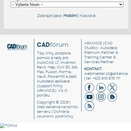
Zobrazit jako:
Mobilní
|
Klasické
CAD
fórum
ARKANCE
(CAD
Studio) - Autodesk
Platinum Partner &
Tipy, triky, podpora,
Training Center &
pomoc a rady pro
Services Partner
AutoCAD, LT, Inventor,
Revit, Map, Civil 3D, 3ds
KONTAKT:
Max, Fusion, Forma,
webmaster.cz@arkance.w
Vault, PowerMill a další
| tel. +420 910 970 111
Autodesk aplikace
(support firmy
ARKANCE). Viz
O
portálu
.
Copyright © 2026 |
Web reklama
na tomto
serveru |
Ochrana
soukromí, podmínky