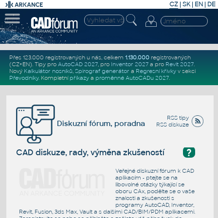
CZ
|
SK
|
EN
|
DE
Přes 123.000 registrovaných u nás, celkem
1.130.000
registrovaných
(CZ+EN)
. Tipy pro
AutoCAD 2027
, pro
Inventor 2027
a pro
Revit 2027
.
Nový
Kalkulátor nosníků
,
Spirograf generátor
a
Regresní křivky
v sekci
Převodníky
.
Kompletní
příkazy
a
proměnné AutoCADu 2027
.
RSS tipy
Diskuzní fórum, poradna
RSS diskuze
?
CAD diskuze, rady, výměna zkušeností
Veřejné diskuzní fórum k CAD
aplikacím - ptejte se na
libovolné otázky týkající se
oboru CAx, podělte se o vaše
znalosti a zkušenosti s
programy AutoCAD, Inventor,
Revit, Fusion, 3ds Max, Vault a s dalšími CAD/BIM/PDM aplikacemi.