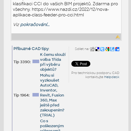
klasifikaci CCI do vašich BIM projektů. Zdarma pro
všechny. https://www.nazdi.cz/2022/12/nova-
aplikace-class-feeder-pro-cci.html
Viz
pokračování...
Příbuzné CAD tipy
:
Sdílet na:
K čemu slouží
volba Třída
Tip 3390:
při výběru
objektů?
Pro technickou podporu CAD
Mohu si
kontaktujte
Helpdesk
vyzkoušet
AutoCAD,
Inventor,
Tip 1964:
Revit, Fusion
360, Max
ještě před
zakoupením?
(TRIAL)
Co s
poškozeným
výkresem?