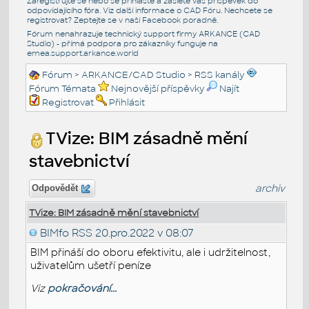
Zaregistrujte se nebo se přihlašte a zašlete váš příspěvek do
odpovídajícího fóra. Viz další informace o
CAD Fóru
. Nechcete se
registrovat? Zeptejte se v naší
Facebook poradně
.
Fórum nenahrazuje technický support firmy ARKANCE (CAD
Studio) - přímá podpora pro zákazníky funguje na
emea.support.arkance.world
Fórum
>
ARKANCE/CAD Studio
>
RSS kanály
Fórum Témata
Nejnovější příspěvky
Najít
Registrovat
Přihlásit
TVize: BIM zásadně mění
stavebnictví
archiv
Odpovědět
TVize: BIM zásadně mění stavebnictví
BIMfo RSS
20.pro.2022 v 08:07
BIM přináší do oboru efektivitu, ale i udržitelnost,
uživatelům ušetří peníze
Viz
pokračování...