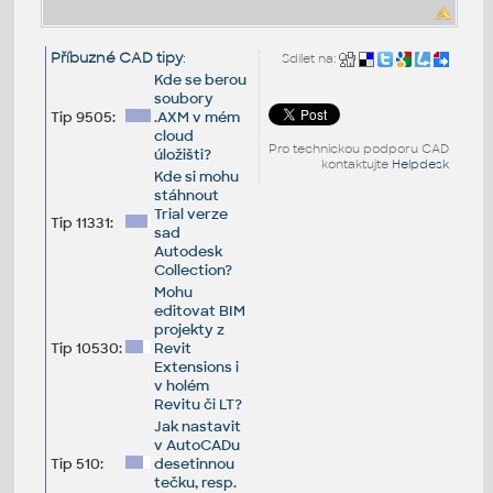
Příbuzné CAD tipy
:
Sdílet na:
Kde se berou
soubory
Tip 9505:
.AXM v mém
cloud
Pro technickou podporu CAD
úložišti?
kontaktujte
Helpdesk
Kde si mohu
stáhnout
Trial verze
Tip 11331:
sad
Autodesk
Collection?
Mohu
editovat BIM
projekty z
Tip 10530:
Revit
Extensions i
v holém
Revitu či LT?
Jak nastavit
v AutoCADu
Tip 510:
desetinnou
tečku, resp.