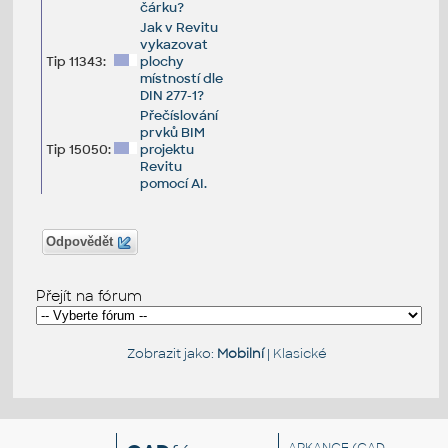
čárku?
Jak v Revitu
vykazovat
Tip 11343:
plochy
místností dle
DIN 277-1?
Přečíslování
prvků BIM
Tip 15050:
projektu
Revitu
pomocí AI.
Odpovědět
Přejít na fórum
Zobrazit jako:
Mobilní
|
Klasické
ARKANCE
(CAD