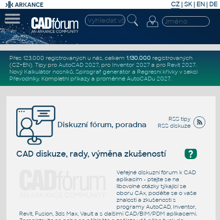
CZ
|
SK
|
EN
|
DE
Přes 123.000 registrovaných u nás, celkem
1.130.000
registrovaných
(CZ+EN)
. Tipy pro
AutoCAD 2027
, pro
Inventor 2027
a pro
Revit 2027
.
Nový
Kalkulátor nosníků
,
Spirograf generátor
a
Regresní křivky
v sekci
Převodníky
.
Kompletní
příkazy
a
proměnné AutoCADu 2027
.
RSS tipy
Diskuzní fórum, poradna
RSS diskuze
?
CAD diskuze, rady, výměna zkušeností
Veřejné diskuzní fórum k CAD
aplikacím - ptejte se na
libovolné otázky týkající se
oboru CAx, podělte se o vaše
znalosti a zkušenosti s
programy AutoCAD, Inventor,
Revit, Fusion, 3ds Max, Vault a s dalšími CAD/BIM/PDM aplikacemi.