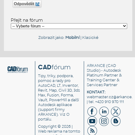
Odpovědět
Přejít na fórum
Zobrazit jako:
Mobilní
|
Klasické
CAD
fórum
ARKANCE
(CAD
Studio) - Autodesk
Platinum Partner &
Tipy, triky, podpora,
Training Center &
pomoc a rady pro
Services Partner
AutoCAD, LT, Inventor,
Revit, Map, Civil 3D, 3ds
KONTAKT:
Max, Fusion, Forma,
webmaster.cz@arkance.w
Vault, PowerMill a další
| tel. +420 910 970 111
Autodesk aplikace
(support firmy
ARKANCE). Viz
O
portálu
.
Copyright © 2026 |
Web reklama
na tomto