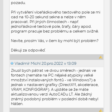
pozadu.
Při vytváření víceřádkového textového pole se mi
cad na 10-20 sekund sekne a nelze v něm
pracovat. Při jiných činnostech - např.
jednořádkové textové pole, šrafy, čáry apod.
program pracuje bez problému a celkem svižně.
Nevíte, prosím Vás, v čem by mohl být problém?
Děkuji za odpověď.
Vladimír Michl
20.pro.2022 v 13:09
Zkusil bych pátrat ve dvou směrech - jednak ve
fontech (nemáte na PC nějaké atypicky velké
množství instalovaných fontů - ve Windows?) a
jednak v nastavení grafiky (DirectX11, akcelerace,
VRAM, KONFIGGRAF). A ujistěte se že máte
aktualizovanou verzi AutoCADu LT. Ale žádný
známý podobný problém v poslední době nebyl
hlášen.