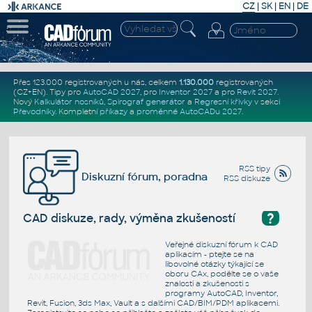
CZ
|
SK
|
EN
|
DE
Přes 123.000 registrovaných u nás, celkem
1.130.000
registrovaných
(CZ+EN)
. Tipy pro
AutoCAD 2027
, pro
Inventor 2027
a pro
Revit 2027
.
Nový
Kalkulátor nosníků
,
Spirograf generátor
a
Regresní křivky
v sekci
Převodníky
.
Kompletní
příkazy
a
proměnné AutoCADu 2027
.
RSS tipy
Diskuzní fórum, poradna
RSS diskuze
?
CAD diskuze, rady, výměna zkušeností
Veřejné diskuzní fórum k CAD
aplikacím - ptejte se na
libovolné otázky týkající se
oboru CAx, podělte se o vaše
znalosti a zkušenosti s
programy AutoCAD, Inventor,
Revit, Fusion, 3ds Max, Vault a s dalšími CAD/BIM/PDM aplikacemi.