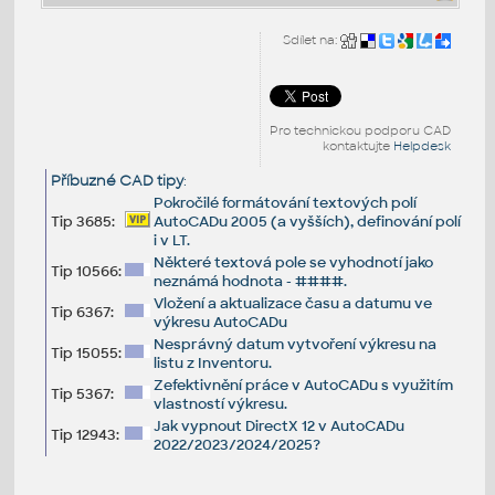
Sdílet na:
Pro technickou podporu CAD
kontaktujte
Helpdesk
Příbuzné CAD tipy
:
Pokročilé formátování textových polí
Tip 3685:
AutoCADu 2005 (a vyšších), definování polí
i v LT.
Některé textová pole se vyhodnotí jako
Tip 10566:
neznámá hodnota - ####.
Vložení a aktualizace času a datumu ve
Tip 6367:
výkresu AutoCADu
Nesprávný datum vytvoření výkresu na
Tip 15055:
listu z Inventoru.
Zefektivnění práce v AutoCADu s využitím
Tip 5367:
vlastností výkresu.
Jak vypnout DirectX 12 v AutoCADu
Tip 12943:
2022/2023/2024/2025?