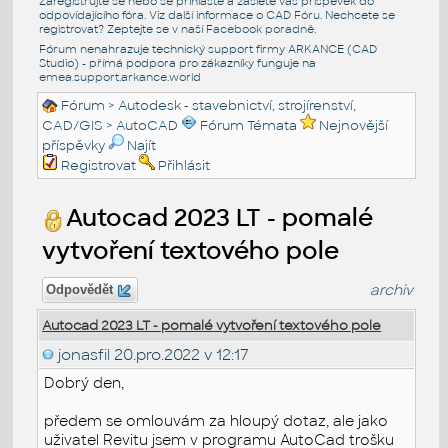
Zaregistrujte se nebo se přihlašte a zašlete váš příspěvek do
odpovídajícího fóra. Viz další informace o
CAD Fóru
. Nechcete se
registrovat? Zeptejte se v naší
Facebook poradně
.
Fórum nenahrazuje technický support firmy ARKANCE (CAD
Studio) - přímá podpora pro zákazníky funguje na
emea.support.arkance.world
Fórum
>
Autodesk - stavebnictví, strojírenství,
CAD/GIS
>
AutoCAD
Fórum Témata
Nejnovější
příspěvky
Najít
Registrovat
Přihlásit
Autocad 2023 LT - pomalé
vytvoření textového pole
archiv
Odpovědět
Autocad 2023 LT - pomalé vytvoření textového pole
jonasfil
20.pro.2022 v 12:17
Dobrý den,
předem se omlouvám za hloupý dotaz, ale jako
uživatel Revitu jsem v programu AutoCad trošku