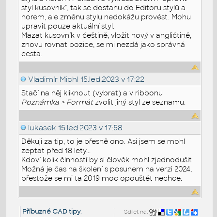
styl kusovník", tak se dostanu do Editoru stylů a
norem, ale změnu stylu nedokážu provést. Mohu
upravit pouze aktuální styl.
Mazat kusovník v češtině, vložit nový v angličtině,
znovu rovnat pozice, se mi nezdá jako správná
cesta.
Vladimír Michl
15.led.2023 v 17:22
Stačí na něj kliknout (vybrat) a v ribbonu
Poznámka > Formát
zvolit jiný styl ze seznamu.
lukasek
15.led.2023 v 17:58
Děkuji za tip, to je přesně ono. Asi jsem se mohl
zeptat před 18 lety...
Kdoví kolik činností by si člověk mohl zjednodušit.
Možná je čas na školení s posunem na verzi 2024,
přestože se mi ta 2019 moc opouštět nechce.
Příbuzné CAD tipy
:
Sdílet na: