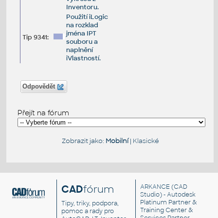
Inventoru.
Použití iLogic
na rozklad
jména IPT
Tip 9341:
souboru a
naplnění
iVlastností.
Odpovědět
Přejít na fórum
Zobrazit jako:
Mobilní
|
Klasické
CAD
fórum
ARKANCE
(CAD
Studio) - Autodesk
Platinum Partner &
Tipy, triky, podpora,
Training Center &
pomoc a rady pro
Services Partner