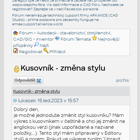
Zaregistrujte se nebo se přihlašte a zašlete váš příspěvek do
odpovídajícího fóra. Viz další informace o
CAD Fóru
. Nechcete se
registrovat? Zeptejte se v naší
Facebook poradně
.
Fórum nenahrazuje technický support firmy ARKANCE (CAD
Studio) - přímá podpora pro zákazníky funguje na
emea.support.arkance.world
Fórum
>
Autodesk - stavebnictví, strojírenství,
CAD/GIS
>
Inventor
Fórum Témata
Nejnovější
příspěvky
Najít
Registrovat
Přihlásit
Kusovník - změna stylu
archiv
Odpovědět
Kusovník - změna stylu
lukasek
15.led.2023 v 15:57
Dobrý den,
je možné jednoduše změnit styl kusovníku? Mám
výkres s kusovníkem v češtině a chci jej změnit na
anglickou verzi (jinak uspořádané a nazvané
položky,...). Tento styl mám připravený v Editoru
stylů a norem. Pokud ve výkrese zvolím "Upravit