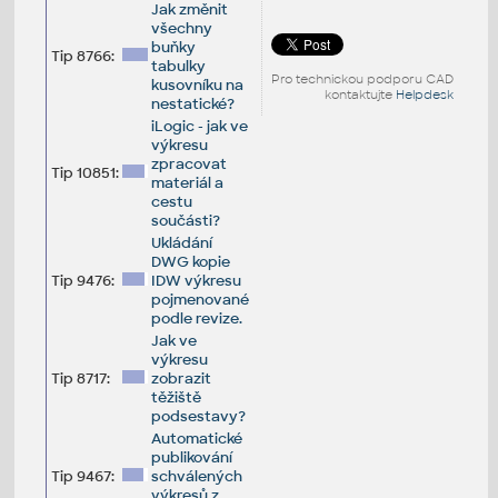
Jak změnit
všechny
buňky
Tip 8766:
tabulky
Pro technickou podporu CAD
kusovníku na
kontaktujte
Helpdesk
nestatické?
iLogic - jak ve
výkresu
zpracovat
Tip 10851:
materiál a
cestu
součásti?
Ukládání
DWG kopie
Tip 9476:
IDW výkresu
pojmenované
podle revize.
Jak ve
výkresu
Tip 8717:
zobrazit
těžiště
podsestavy?
Automatické
publikování
Tip 9467:
schválených
výkresů z