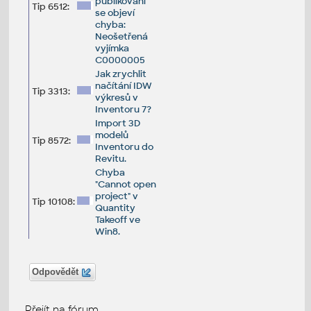
publikování
Tip 6512:
se objeví
chyba:
Neošetřená
vyjímka
C0000005
Jak zrychlit
načítání IDW
Tip 3313:
výkresů v
Inventoru 7?
Import 3D
modelů
Tip 8572:
Inventoru do
Revitu.
Chyba
"Cannot open
project" v
Tip 10108:
Quantity
Takeoff ve
Win8.
Odpovědět
Přejít na fórum