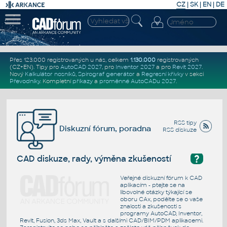
CZ
|
SK
|
EN
|
DE
Přes 123.000 registrovaných u nás, celkem
1.130.000
registrovaných
(CZ+EN)
. Tipy pro
AutoCAD 2027
, pro
Inventor 2027
a pro
Revit 2027
.
Nový
Kalkulátor nosníků
,
Spirograf generátor
a
Regresní křivky
v sekci
Převodníky
.
Kompletní
příkazy
a
proměnné AutoCADu 2027
.
RSS tipy
Diskuzní fórum, poradna
RSS diskuze
?
CAD diskuze, rady, výměna zkušeností
Veřejné diskuzní fórum k CAD
aplikacím - ptejte se na
libovolné otázky týkající se
oboru CAx, podělte se o vaše
znalosti a zkušenosti s
programy AutoCAD, Inventor,
Revit, Fusion, 3ds Max, Vault a s dalšími CAD/BIM/PDM aplikacemi.