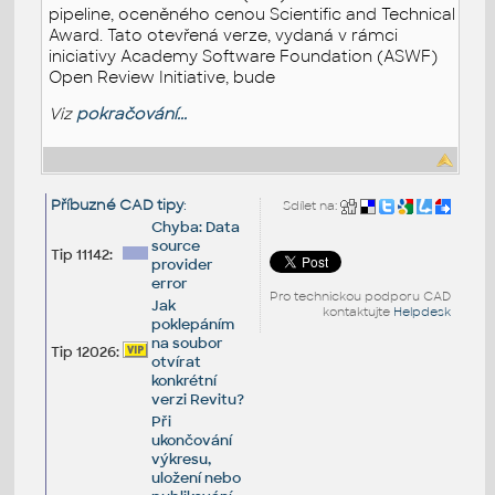
pipeline, oceněného cenou Scientific and Technical
Award. Tato otevřená verze, vydaná v rámci
iniciativy Academy Software Foundation (ASWF)
Open Review Initiative, bude
Viz
pokračování...
Příbuzné CAD tipy
:
Sdílet na:
Chyba: Data
source
Tip 11142:
provider
error
Pro technickou podporu CAD
Jak
kontaktujte
Helpdesk
poklepáním
na soubor
Tip 12026:
otvírat
konkrétní
verzi Revitu?
Při
ukončování
výkresu,
uložení nebo