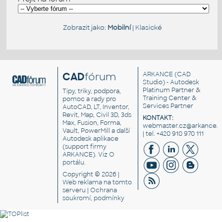
Zobrazit jako:
Mobilní
|
Klasické
CAD
fórum
ARKANCE
(CAD
Studio) - Autodesk
Platinum Partner &
Tipy, triky, podpora,
Training Center &
pomoc a rady pro
Services Partner
AutoCAD, LT, Inventor,
Revit, Map, Civil 3D, 3ds
KONTAKT:
Max, Fusion, Forma,
webmaster.cz@arkance.w
Vault, PowerMill a další
| tel. +420 910 970 111
Autodesk aplikace
(support firmy
ARKANCE). Viz
O
portálu
.
Copyright © 2026 |
Web reklama
na tomto
serveru |
Ochrana
soukromí, podmínky