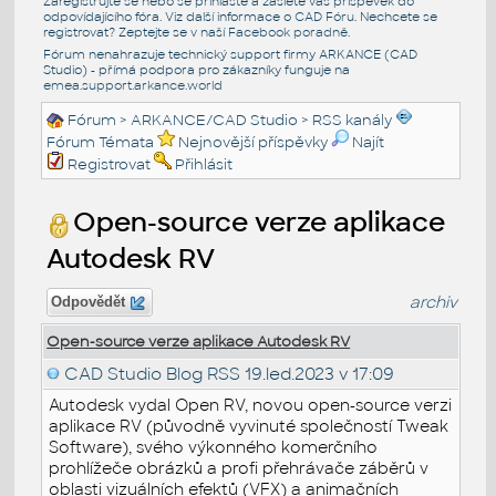
Zaregistrujte se nebo se přihlašte a zašlete váš příspěvek do
odpovídajícího fóra. Viz další informace o
CAD Fóru
. Nechcete se
registrovat? Zeptejte se v naší
Facebook poradně
.
Fórum nenahrazuje technický support firmy ARKANCE (CAD
Studio) - přímá podpora pro zákazníky funguje na
emea.support.arkance.world
Fórum
>
ARKANCE/CAD Studio
>
RSS kanály
Fórum Témata
Nejnovější příspěvky
Najít
Registrovat
Přihlásit
Open-source verze aplikace
Autodesk RV
archiv
Odpovědět
Open-source verze aplikace Autodesk RV
CAD Studio Blog RSS
19.led.2023 v 17:09
Autodesk vydal Open RV, novou open-source verzi
aplikace RV (původně vyvinuté společností Tweak
Software), svého výkonného komerčního
prohlížeče obrázků a profi přehrávače záběrů v
oblasti vizuálních efektů (VFX) a animačních