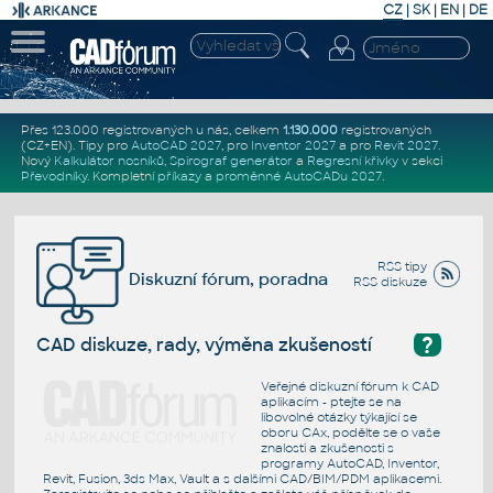
CZ
|
SK
|
EN
|
DE
Přes 123.000 registrovaných u nás, celkem
1.130.000
registrovaných
(CZ+EN)
. Tipy pro
AutoCAD 2027
, pro
Inventor 2027
a pro
Revit 2027
.
Nový
Kalkulátor nosníků
,
Spirograf generátor
a
Regresní křivky
v sekci
Převodníky
.
Kompletní
příkazy
a
proměnné AutoCADu 2027
.
RSS tipy
Diskuzní fórum, poradna
RSS diskuze
?
CAD diskuze, rady, výměna zkušeností
Veřejné diskuzní fórum k CAD
aplikacím - ptejte se na
libovolné otázky týkající se
oboru CAx, podělte se o vaše
znalosti a zkušenosti s
programy AutoCAD, Inventor,
Revit, Fusion, 3ds Max, Vault a s dalšími CAD/BIM/PDM aplikacemi.