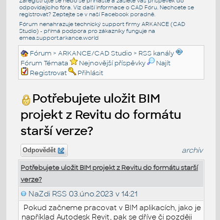
Zaregistrujte se nebo se přihlašte a zašlete váš příspěvek do
odpovídajícího fóra. Viz další informace o
CAD Fóru
. Nechcete se
registrovat? Zeptejte se v naší
Facebook poradně
.
Fórum nenahrazuje technický support firmy ARKANCE (CAD
Studio) - přímá podpora pro zákazníky funguje na
emea.support.arkance.world
Fórum
>
ARKANCE/CAD Studio
>
RSS kanály
Fórum Témata
Nejnovější příspěvky
Najít
Registrovat
Přihlásit
Potřebujete uložit BIM
projekt z Revitu do formátu
starší verze?
archiv
Odpovědět
Potřebujete uložit BIM projekt z Revitu do formátu starší
verze?
NaZdi RSS
03.úno.2023 v 14:21
Pokud začneme pracovat v BIM aplikacích, jako je
například Autodesk Revit, pak se dříve či později