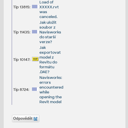
Load of
Tip 13815:
XXXXX.rvt
was
canceled.
Jak uložit
soubor z
Tip 11435:
Navisworks
do starší
verze?
Jak
exportovat
model z
Tip 10147:
Revitu do
formátu
.DAE?
Navisworks:
errors
encountered
Tip 8724:
while
opening the
Revit model
Odpovědět