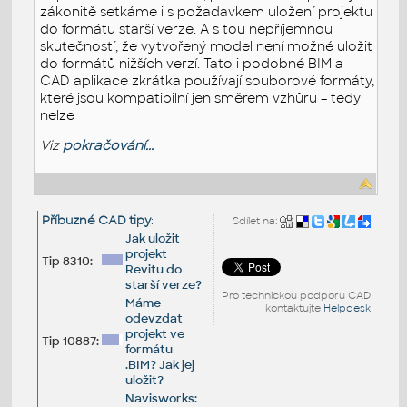
zákonitě setkáme i s požadavkem uložení projektu
do formátu starší verze. A s tou nepříjemnou
skutečností, že vytvořený model není možné uložit
do formátů nižších verzí. Tato i podobné BIM a
CAD aplikace zkrátka používají souborové formáty,
které jsou kompatibilní jen směrem vzhůru – tedy
nelze
Viz
pokračování...
Příbuzné CAD tipy
:
Sdílet na:
Jak uložit
projekt
Tip 8310:
Revitu do
starší verze?
Pro technickou podporu CAD
Máme
kontaktujte
Helpdesk
odevzdat
projekt ve
Tip 10887:
formátu
.BIM? Jak jej
uložit?
Navisworks: